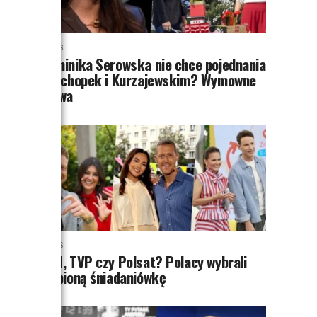
NEWS
Dominika Serowska nie chce pojednania
z Cichopek i Kurzajewskim? Wymowne
słowa
NEWS
TVN, TVP czy Polsat? Polacy wybrali
ulubioną śniadaniówkę