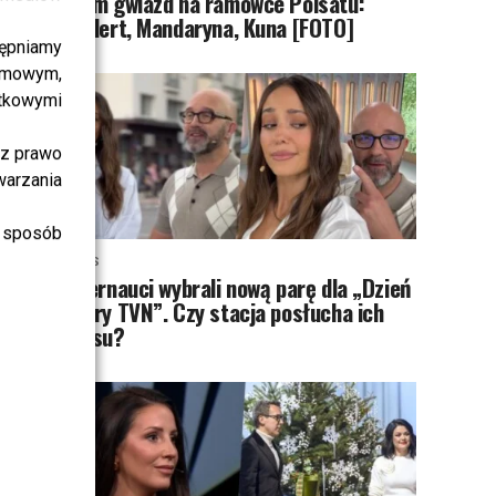
Tłum gwiazd na ramówce Polsatu:
Englert, Mandaryna, Kuna [FOTO]
ępniamy
amowym,
atkowymi
sz prawo
warzania
 sposób
NEWS
Internauci wybrali nową parę dla „Dzień
dobry TVN”. Czy stacja posłucha ich
głosu?