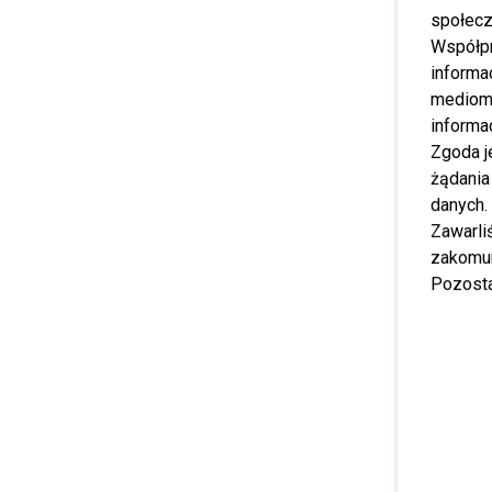
społecz
Współp
informa
mediom 
informa
Zgoda j
żądania
danych.
Zawarl
zakomun
Pozosta