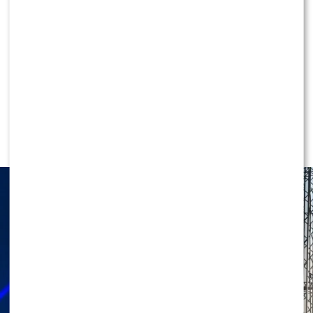
KLIKNIJ, ABY SKOMENTOWAĆ
NEWS
Dramatyczne sceny na koncercie
Roxie Węgiel: „Dostałam zawału”.
Co się stało?