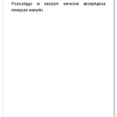
przerwał milczenie
Pozostając w naszym serwisie akceptujesz
niniejsze warunki.
Jędrzejczyk podlizuje się Wieniawie przed
„Tańcem z Gwiazdami”? Padły mocne słowa
To z nim Magda Tarnowska ma zatańczyć w
„Tańcu z Gwiazdami”? Fani już komentują
Mandaryna ma już partnera w „Tańcu z
Gwiazdami”? To dopiero niespodzianka