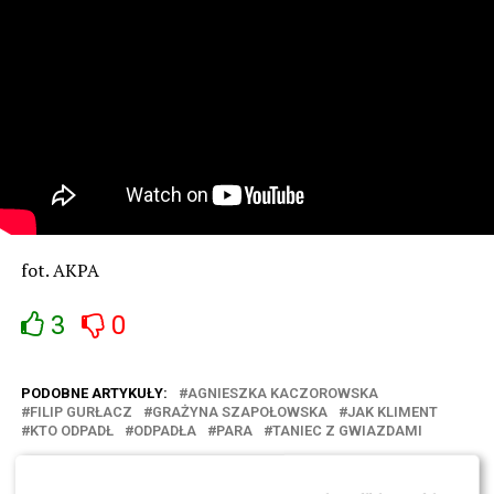
fot. AKPA
3
0
PODOBNE ARTYKUŁY:
AGNIESZKA KACZOROWSKA
FILIP GURŁACZ
GRAŻYNA SZAPOŁOWSKA
JAK KLIMENT
KTO ODPADŁ
ODPADŁA
PARA
TANIEC Z GWIAZDAMI
Grażyna Szapołowska ODPADŁA – chciała ODEJŚĆ z