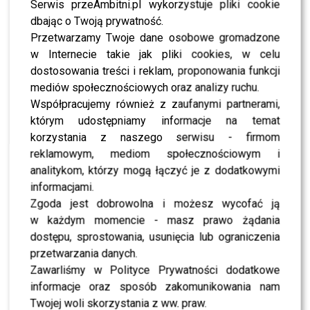
Tańca z Gwiazdami? Ola Filipek i Wojtek Kucina
Serwis przeAmbitni.pl wykorzystuje pliki cookie
wyjaśniają jak było!
dbając o Twoją prywatność.
Przetwarzamy Twoje dane osobowe gromadzone
Trzeci odcinek programu „Taniec z Gwiazdami”: aż dwie
w Internecie takie jak pliki cookies, w celu
pary pożegnały się z programem – kto zachwycił, a kto
odpadł?
dostosowania treści i reklam, proponowania funkcji
mediów społecznościowych oraz analizy ruchu.
Współpracujemy również z zaufanymi partnerami,
WYBRANE DLA CIEBIE
którym udostępniamy informacje na temat
korzystania z naszego serwisu - firmom
To z nim zatańczy Sara Janicka. Polsat
reklamowym, mediom społecznościowym i
odkrył pierwszą parę „Tańca z Gwiazdami”
analitykom, którzy mogą łączyć je z dodatkowymi
informacjami.
Zgoda jest dobrowolna i możesz wycofać ją
w każdym momencie - masz prawo żądania
Izabela Kuna zaniemówiła na wizji. Tego
kompletnie się nie spodziewała
dostępu, sprostowania, usunięcia lub ograniczenia
przetwarzania danych.
Zawarliśmy w Polityce Prywatności dodatkowe
informacje oraz sposób zakomunikowania nam
Żurnalista w „Tańcu z Gwiazdami”? Miszczak
Twojej woli skorzystania z ww. praw.