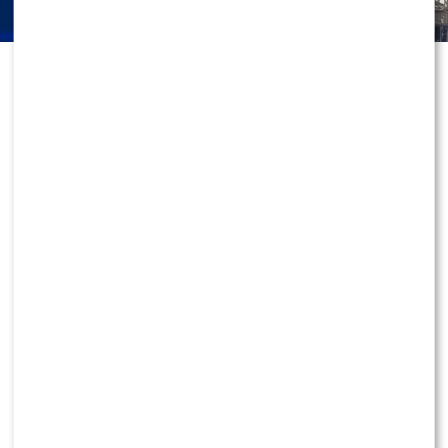
Roksana Węgiel nie zwalnia tempa i
od miesięcy znajduje się na fali
sukcesów. Podczas koncertu w
Uniejowie doszło jednak do
niepokojącej sytuacji, która zmusiła
wokalistkę do natychmiastowego
przerwania występu. Jej reakcję
zarejestrowali fani, a nagranie
szybko obiegło internet. Dowiedz się
KONTYNUUJ CZYTANIE