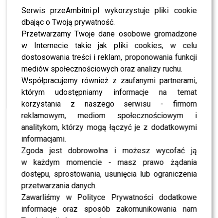
podniosło poziom trudności i emocje w studiu. Stawka
Serwis przeAmbitni.pl wykorzystuje pliki cookie
była ogromna, a napięcie sięgnęło zenitu. Ostatecznie,
dbając o Twoją prywatność.
decyzją jurorów, z programem pożegnał się koszykarz
Przetwarzamy Twoje dane osobowe gromadzone
Cezary Trybański
.
w Internecie takie jak pliki cookies, w celu
dostosowania treści i reklam, proponowania funkcji
Ja będąc w tym programie
mediów społecznościowych oraz analizy ruchu.
Współpracujemy również z zaufanymi partnerami,
zaznałem dużo szczęścia,
którym udostępniamy informacje na temat
adrenaliny […] Kłaniam się
korzystania z naszego serwisu - firmom
niziutko – powiedział
reklamowym, mediom społecznościowym i
analitykom, którzy mogą łączyć je z dodatkowymi
żegnając się Trybański.
informacjami.
Zgoda jest dobrowolna i możesz wycofać ją
Bardzo dziękuję za
w każdym momencie - masz prawo żądania
dostępu, sprostowania, usunięcia lub ograniczenia
możliwość udziału w tym
przetwarzania danych.
programie […] pracują tu
Zawarliśmy w Polityce Prywatności dodatkowe
informacje oraz sposób zakomunikowania nam
fantastyczni ludzie –