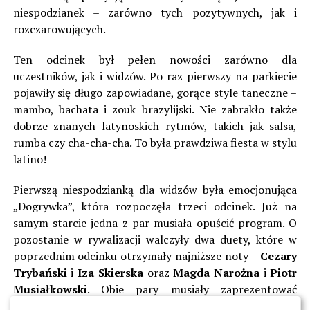
niespodzianek – zarówno tych pozytywnych, jak i
rozczarowujących.
Ten odcinek był pełen nowości zarówno dla
uczestników, jak i widzów. Po raz pierwszy na parkiecie
pojawiły się długo zapowiadane, gorące style taneczne –
mambo, bachata i zouk brazylijski. Nie zabrakło także
dobrze znanych latynoskich rytmów, takich jak salsa,
rumba czy cha-cha-cha. To była prawdziwa fiesta w stylu
latino!
Pierwszą niespodzianką dla widzów była emocjonująca
„Dogrywka”, która rozpoczęła trzeci odcinek. Już na
samym starcie jedna z par musiała opuścić program. O
pozostanie w rywalizacji walczyły dwa duety, które w
poprzednim odcinku otrzymały najniższe noty –
Cezary
Trybański
i
Iza Skierska
oraz
Magda Narożna
i
Piotr
Musiałkowski
. Obie pary musiały zaprezentować
wymagające
tango argentyńskie
, co dodatkowo