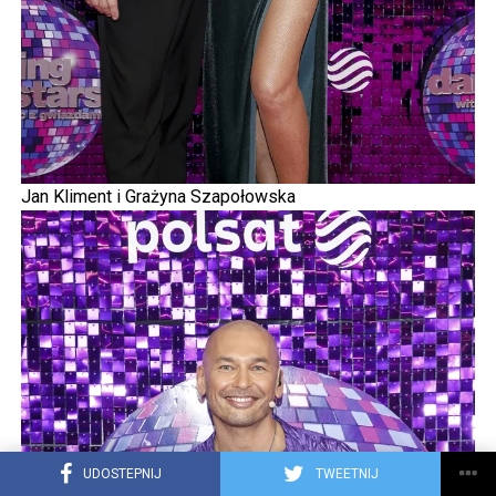
Jan Kliment i Grażyna Szapołowska
UDOSTEPNIJ
TWEETNIJ