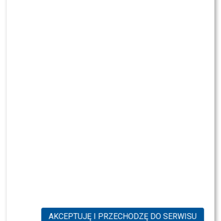
Izabela Skierska i Cezary Trybański
AKCEPTUJĘ I PRZECHODZĘ DO SERWISU