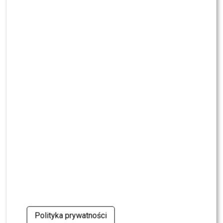
NEWS
Dominika Serowska nie chce pojednania z
Cichopek i Kurzajewskim? Wymowne słowa
NEWS
TVN, TVP czy Polsat? Polacy wybrali ulubioną
śniadaniówkę
NEWS
Justyna Pochanke przerwała milczenie. Tak
pożegnała Andrzeja Morozowskiego
NEWS
Kolejna osoba traci PRACĘ w „Halo tu Polsat”.
Będą nowe duety?
NEWS
Polityka prywatności
Kuba Badach OCENIŁ Skolima. Wspomniał nawet