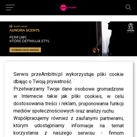
All posts tagged "Josie Kwaśniewska"
Serwis przeAmbitni.pl wykorzystuje pliki cookie
SHOWBIZ
dbając o Twoją prywatność.
TYLKO U NAS: Laluna, Schreiber i Kwaśniewska
Przetwarzamy Twoje dane osobowe gromadzone
wśród uczestników „The 50” – znamy listę
gwiazd nowego programu Prime Video
w Internecie takie jak pliki cookies, w celu
dostosowania treści i reklam, proponowania funkcji
mediów społecznościowych oraz analizy ruchu.
Współpracujemy również z zaufanymi partnerami,
którym udostępniamy informacje na temat
SHOWBIZ
korzystania z naszego serwisu - firmom