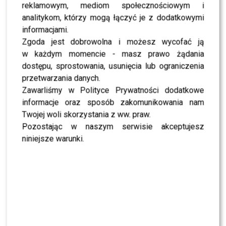
reklamowym, mediom społecznościowym i
MODA
Gwiazdy w czerni na premierze nowych perfum
analitykom, którzy mogą łączyć je z dodatkowymi
OVERDOSE marki ARMAF: Opozda, Sablewska,
informacjami.
Collins, Sikora [FOTO]
Zgoda jest dobrowolna i możesz wycofać ją
w każdym momencie - masz prawo żądania
SHOWBIZ
Julia Wieniawa poza jury „Tańca z Gwiazdami”?
dostępu, sprostowania, usunięcia lub ograniczenia
Kulisy wyszły na jaw
przetwarzania danych.
Zawarliśmy w Polityce Prywatności dodatkowe
informacje oraz sposób zakomunikowania nam
NEWS
Program Marcina Prokopa PRZENOSI SIĘ do
Twojej woli skorzystania z ww. praw.
Polsatu. Wielki transfer?
Pozostając w naszym serwisie akceptujesz
niniejsze warunki.
MODA
Tłum gwiazd na ramówce Polsatu: Englert,
Mandaryna, Kuna [FOTO]
NEWS
Internauci wybrali nową parę dla „Dzień dobry
TVN”. Czy stacja posłucha ich głosu?