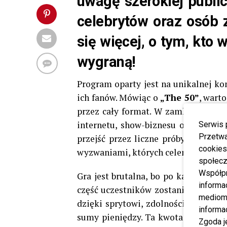
uwagę szerokiej public
celebrytów oraz osób 
się więcej, o tym, kto
wygraną!
Program oparty jest na unikalnej kon
ich fanów. Mówiąc o
„The 50”
, wart
przez cały format. W zamkniętym za
internetu, show-biznesu oraz świa
Serwis 
Przetwa
przejść przez liczne próby. Na każ
cookies
wyzwaniami, których celem jest zwię
społecz
Współp
Gra jest brutalna, bo po każdym wy
informa
część uczestników zostanie uratowana
mediom 
dzięki sprytowi, zdolnościom strate
informa
sumy pieniędzy. Ta kwota trafi jedna
Zgoda j