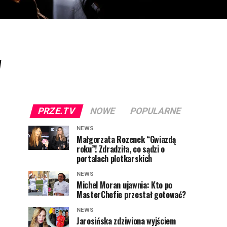
w
PRZE.TV
NOWE
POPULARNE
NEWS
Małgorzata Rozenek “Gwiazdą
roku”! Zdradziła, co sądzi o
portalach plotkarskich
NEWS
Michel Moran ujawnia: Kto po
MasterChefie przestał gotować?
NEWS
Jarosińska zdziwiona wyjściem