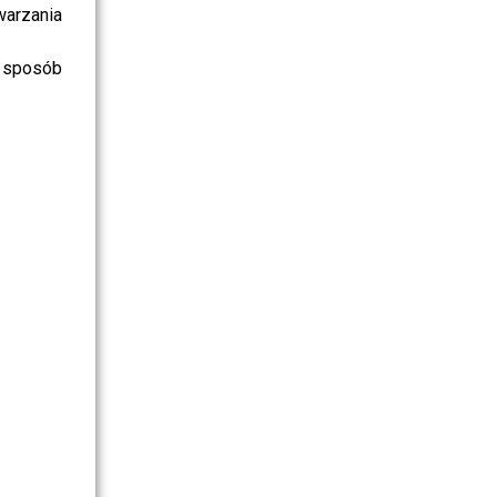
warzania
 sposób