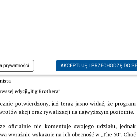
udormood
,
Sołtys Lubelszczyzny
,
Kamil Szymczak
,
kowski
,
Mama i Werka
– znani influencerzy
lny
,
Jędrzej Urbański
, uczestnicy „Love Never Lies”
, znani bracia z „Love Island”
i pierwszej edycji „Królowa przetrwania”
rothera”
artej edycji „Love Island”
ka prywatności
AKCEPTUJĘ I PRZECHODZĘ DO S
ewizyjna
nista
erwszej edycji „Big Brothera”
ecznie potwierdzony, już teraz jasno widać, że program
zwrotów akcji oraz rywalizacji na najwyższym poziomie.
e oficjalnie nie komentuje swojego udziału, jednak
lwa wyraźnie wskazuje na ich obecność w „The 50”. Choć