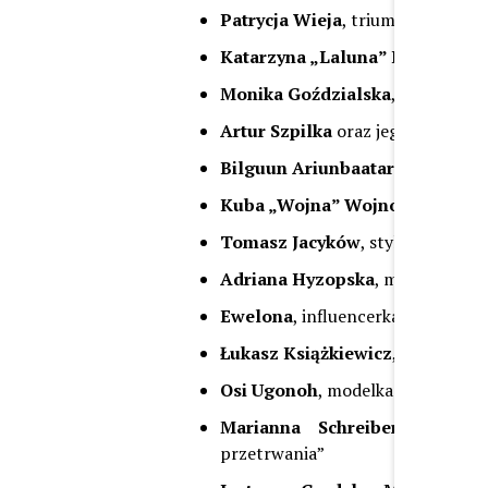
Patrycja Wieja
, triumfatorka pie
Katarzyna „Laluna” Lirsz
, gwia
Monika Goździalska
, celebrytka
Artur Szpilka
oraz jego partner
Bilguun Ariunbaatar
, satyryk, 
Kuba „Wojna” Wojnowski
, zwyc
Tomasz Jacyków
, stylista i kryt
Adriana Hyzopska
, modelka zna
Ewelona
, influencerka, niegdyś 
Łukasz Książkiewicz
, artysta mu
Osi Ugonoh
, modelka i triumfat
Marianna Schreiber
, kontrow
przetrwania”