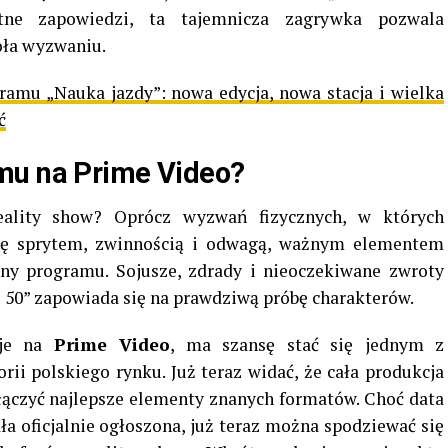
tne zapowiedzi, ta tajemnicza zagrywka pozwala
oła wyzwaniu.
amu „Nauka jazdy”: nowa edycja, nowa stacja i wielka
ć
mu na Prime Video?
ality show? Oprócz wyzwań fizycznych, w których
się sprytem, zwinnością i odwagą, ważnym elementem
ny programu. Sojusze, zdrady i nieoczekiwane zwroty
he 50” zapowiada się na prawdziwą próbę charakterów.
uje na
Prime Video
, ma szansę stać się jednym z
orii polskiego rynku. Już teraz widać, że cała produkcja
 łączyć najlepsze elementy znanych formatów. Choć data
a oficjalnie ogłoszona, już teraz można spodziewać się