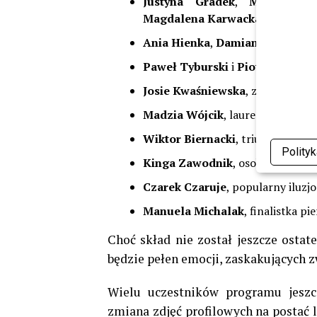
Justyna Gradek
,
Maluba
,
M
Magdalena Karwacka
,
Igor Łub
Ania Hienka
,
Damian Bruno Wo
Paweł Tyburski
i
Piotr Tyburski
Josie Kwaśniewska
, zwyciężczyn
Madzia Wójcik
, laureatka „Big B
Wiktor Biernacki
, triumfator czw
Polity
Kinga Zawodnik
, osobowość tel
Czarek Czaruje
, popularny iluzjo
Manuela Michalak
, finalistka pi
Choć skład nie został jeszcze ostat
będzie pełen emocji, zaskakujących 
Wielu uczestników programu jeszcz
zmiana zdjęć profilowych na postać 