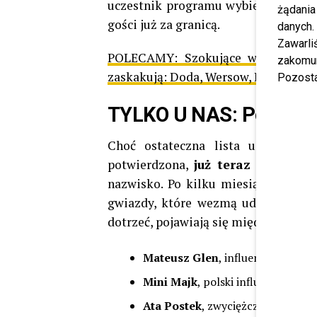
uczestnik programu wybierze za poś
żądania
gości już za granicą.
danych.
Zawarl
POLECAMY:
Szokujące wyniki ran
zakomun
zaskakują: Doda, Wersow, Lewandows
Pozosta
TYLKO U NAS: Poznajc
Choć ostateczna lista uczestnikó
potwierdzona,
już teraz wiemy ja
nazwisko. Po kilku miesiącach speku
gwiazdy, które wezmą udział w tym 
dotrzeć, pojawiają się między innymi
Mateusz Glen
, influencer, który 
Mini Majk
, polski influencer, you
Ata Postek
, zwyciężczyni drugiej 