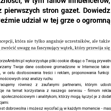
zności, w tym fanów influencerów,
z pierwszych stron gazet. Dowiedz
 weźmie udział w tej grze o ogromną
cepcji, która nie tylko angażuje uczestników, ale także
o zwrócić uwagę na fascynujący wątek, który przewija się
mku, pełnym tajemnic i pułapek, 50 znanych postaci z
ta mody podejmuje wyzwanie – stawić czoła rywalom i
przeAmbitni.pl wykorzystuje pliki cookie dbając o Twoją prywatn
rzamy Twoje dane osobowe gromadzone w Internecie takie j
dym etapie uczestnicy muszą zmagać się z codziennymi
, w celu dostosowania treści i reklam, proponowania funkcj
kszenie wartości puli nagród.
nościowych oraz analizy ruchu.
racujemy również z zaufanymi partnerami, którym udost
zwaniu zostanie przeprowadzona głosowanie, w którym
cje na temat korzystania z naszego serwisu - firmom rekl
, a inni – eliminowani. Ostatecznie tylko jedna osoba,
społecznościowym i analitykom, którzy mogą łączyć je z dod
gicznym i lojalności, osiągnie cel – wygranie ogromnej
cjami.
k nie do zwycięzcy, a do jednego z jego fanów, którego
est dobrowolna i możesz wycofać ją w każdym momencie - ma