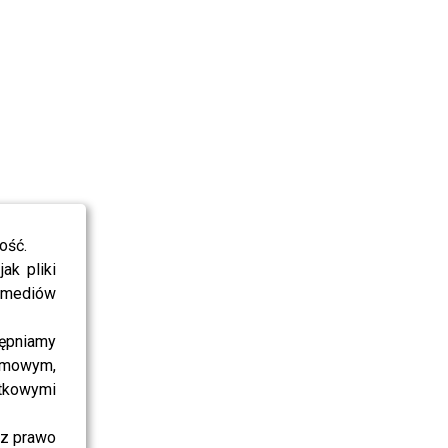
ość.
ak pliki
i mediów
ępniamy
amowym,
atkowymi
sz prawo