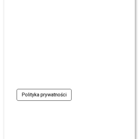
CASTING
CASTING: Jak wziąć udział w programie „Nasz
Nowy Dom”?
MODA
Gwiazdy w czerni na premierze nowych perfum
OVERDOSE marki ARMAF: Opozda, Sablewska,
Collins, Sikora [FOTO]
SHOWBIZ
Julia Wieniawa poza jury „Tańca z Gwiazdami”?
Kulisy wyszły na jaw
Polityka prywatności
NEWS
Program Marcina Prokopa PRZENOSI SIĘ do
Polsatu. Wielki transfer?
MODA
Tłum gwiazd na ramówce Polsatu: Englert,