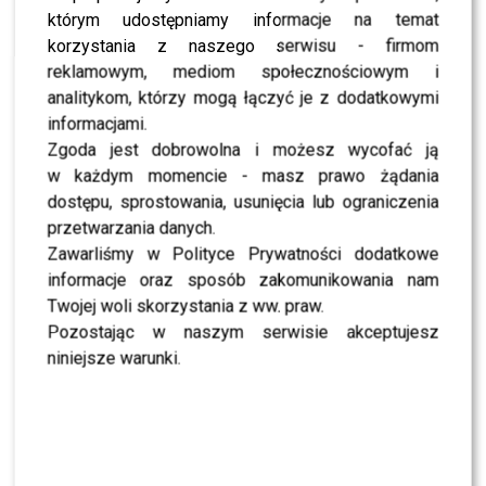
NEWS
Panek Clinic świętuje siódme urodziny w stylu
którym udostępniamy informacje na temat
„Upiora w Piekielnej Operze” – niezapomniany
korzystania z naszego serwisu - firmom
wieczór pełen luksusu!
reklamowym, mediom społecznościowym i
analitykom, którzy mogą łączyć je z dodatkowymi
NEWS
Tatiana Okupnik o swoim wykonaniu “Skyfall”
informacjami.
Zgoda jest dobrowolna i możesz wycofać ją
NEWS
Kuba Wojewódzki wybiera nową Wodziankę!
w każdym momencie - masz prawo żądania
dostępu, sprostowania, usunięcia lub ograniczenia
NEWS
Justyna Steczkowska po raz kolejny w „The Voice
przetwarzania danych.
of Poland”!
Zawarliśmy w Polityce Prywatności dodatkowe
informacje oraz sposób zakomunikowania nam
NEWS
Ewa Farna czwartym jurorem “X Factor”
Twojej woli skorzystania z ww. praw.
NEWS
Pozostając w naszym serwisie akceptujesz
Must be the music bez Kory! Czemu?
niniejsze warunki.
SHOWBIZ