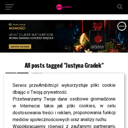
All posts tagged "Justyna Gradek"
NEWS
The 50: Justyna Gradek o Mariannie Schreiber:
Kontrowersyjna – starcia były dosyć POWAŻNE
Serwis przeAmbitni.pl wykorzystuje pliki cookie
dbając o Twoją prywatność.
Przetwarzamy Twoje dane osobowe gromadzone
SHOWBIZ
w Internecie takie jak pliki cookies, w celu
TYLKO U NAS: Laluna, Schreiber i Kwaśniewska
wśród uczestników „The 50” – znamy listę
dostosowania treści i reklam, proponowania funkcji
gwiazd nowego programu Prime Video
mediów społecznościowych oraz analizy ruchu.
Współpracujemy również z zaufanymi partnerami,