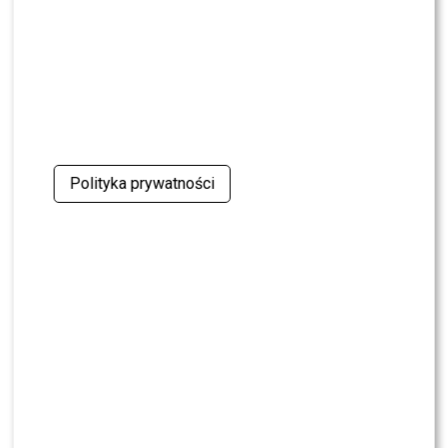
SHOWBIZ
Ida Nowakowska zachwycona Karolem
Nawrockim? Padła jednoznaczna ocena
NEWS
Wielki transfer do „Dzień dobry TVN”. Do
programu dołącza znana gwiazda
Polityka prywatności
NEWS
Dorota R. przerywa milczenie po akcie
oskarżenia. Wydała obszerne oświadczenie
NEWS
Skolim nie wytrzymał. Tak skomentował ostrą
krytykę Dody
NEWS
Miszczak przerwał milczenie ws. Cichopek i