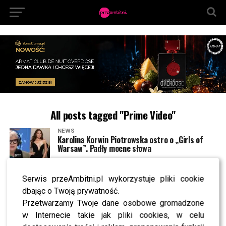
All posts tagged "Prime Video"
NEWS
Karolina Korwin Piotrowska ostro o „Girls of
Warsaw”. Padły mocne słowa
Serwis przeAmbitni.pl wykorzystuje pliki cookie
NEWS
Andziaks i Ola Nowak gwiazdami programu „Girls
dbając o Twoją prywatność.
of Warsaw”. Kiedy premiera?
Przetwarzamy Twoje dane osobowe gromadzone
w Internecie takie jak pliki cookies, w celu