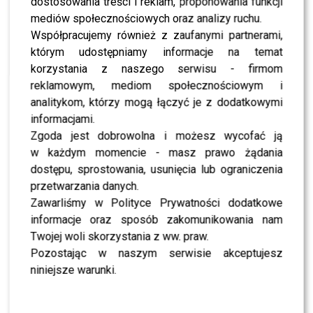
dostosowania treści i reklam, proponowania funkcji
NEWS
Doda ujawnia intymne szczegóły z młodości.
mediów społecznościowych oraz analizy ruchu.
Wiedzieliście o tym?
Współpracujemy również z zaufanymi partnerami,
którym udostępniamy informacje na temat
korzystania z naszego serwisu - firmom
NEWS
To koniec przyjaźni Dody i Górniak? Nowe
reklamowym, mediom społecznościowym i
doniesienia nie pozostawiają złudzeń
analitykom, którzy mogą łączyć je z dodatkowymi
informacjami.
Zgoda jest dobrowolna i możesz wycofać ją
NEWS
Wiśniewski nie gryzł się w język. Tak podsumował
w każdym momencie - masz prawo żądania
życie uczuciowe Dody
dostępu, sprostowania, usunięcia lub ograniczenia
przetwarzania danych.
NEWS
Zawarliśmy w Polityce Prywatności dodatkowe
Czy warto obejrzeć serial “DODA”? Recenzja
informacje oraz sposób zakomunikowania nam
Jacka Cygana daje do myślenia
Twojej woli skorzystania z ww. praw.
Pozostając w naszym serwisie akceptujesz
NEWS
niniejsze warunki.
Doda rozczarowana efektem swojego serialu. To
nie tak miało wyglądać?