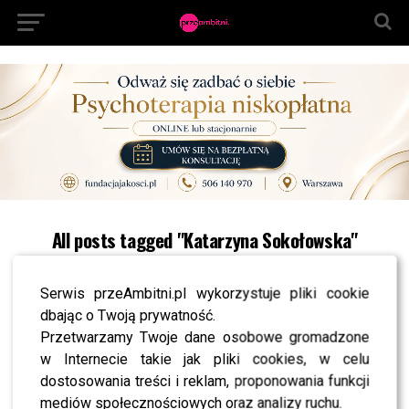
All posts tagged "Katarzyna Sokołowska"
NEWS
Katarzyna Sokołowska szczerze o dojrzałym
Serwis przeAmbitni.pl wykorzystuje pliki cookie
macierzyństwie: Teraz jestem w związku,
w którym czułam, że to jest moment na to, żeby
dbając o Twoją prywatność.
rodzina była pełna
Przetwarzamy Twoje dane osobowe gromadzone
w Internecie takie jak pliki cookies, w celu
NEWS
Ujawniono płeć dziecka Kasi Sokołowskiej!
dostosowania treści i reklam, proponowania funkcji
mediów społecznościowych oraz analizy ruchu.
NEWS