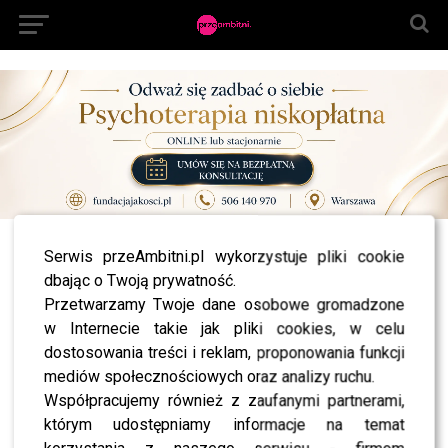
Serwis przeAmbitni.pl wykorzystuje pliki cookie
All posts tagged "kate middleton córka"
dbając o Twoją prywatność.
NEWS
Przetwarzamy Twoje dane osobowe gromadzone
Tak wygląda plac zabaw dla George’a i Charlotte!
Zobacz zdjęcia!
w Internecie takie jak pliki cookies, w celu
dostosowania treści i reklam, proponowania funkcji
NEWS
Księżna Kate Middleton wybrała imiona dla córki! Jak nazywa
mediów społecznościowych oraz analizy ruchu.
się następczyni tronu?
Współpracujemy również z zaufanymi partnerami,
którym udostępniamy informacje na temat
NEWS
Księżna Kate urodziła! Poznaj szczegóły!