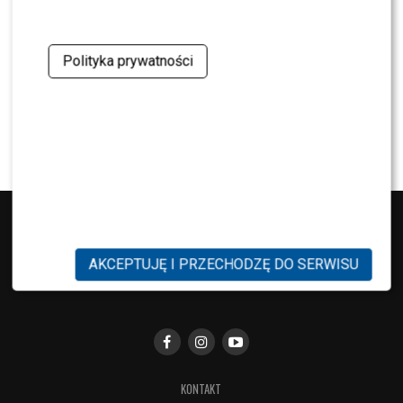
Program Marcina Prokopa PRZENOSI SIĘ do
Polsatu. Wielki transfer?
Polityka prywatności
MODA
Tłum gwiazd na ramówce Polsatu: Englert,
Mandaryna, Kuna [FOTO]
AKCEPTUJĘ I PRZECHODZĘ DO SERWISU
KONTAKT