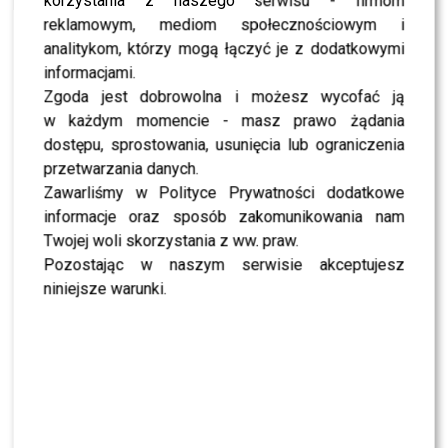
korzystania z naszego serwisu - firmom
reklamowym, mediom społecznościowym i
analitykom, którzy mogą łączyć je z dodatkowymi
informacjami.
SHOWBIZ
Zgoda jest dobrowolna i możesz wycofać ją
w każdym momencie - masz prawo żądania
NEWS
Miszczak przerwał milczenie ws. Cichopek i
dostępu, sprostowania, usunięcia lub ograniczenia
Kurzajewskiego: “Źle wybrali”. Zaskoczeni?
przetwarzania danych.
Zawarliśmy w Polityce Prywatności dodatkowe
informacje oraz sposób zakomunikowania nam
SHOWBIZ
Mandaryna ma już partnera w „Tańcu z
Twojej woli skorzystania z ww. praw.
Gwiazdami”? To dopiero niespodzianka
Pozostając w naszym serwisie akceptujesz
niniejsze warunki.
NEWS
Majka Jeżowska poprowadziła „Dzień dobry TVN”.
Nie wszyscy byli zachwyceni
PRZE.TV
TYLKO U NAS: Grzegorz Collins pierwszy raz o