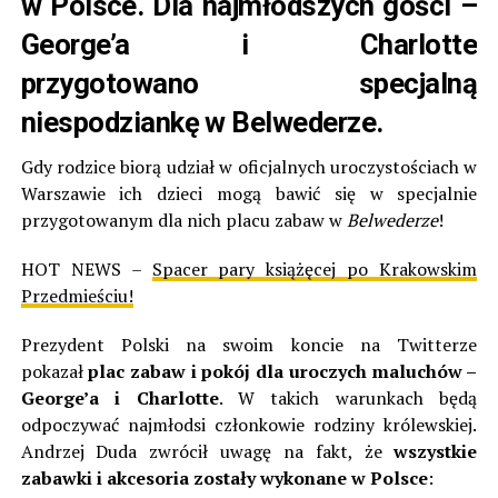
w Polsce. Dla najmłodszych gości –
George’a i Charlotte
przygotowano specjalną
niespodziankę w Belwederze.
Gdy rodzice biorą udział w oficjalnych uroczystościach w
Warszawie ich dzieci mogą bawić się w specjalnie
przygotowanym dla nich placu zabaw w
Belwederze
!
HOT NEWS –
Spacer pary książęcej po Krakowskim
Przedmieściu!
Prezydent Polski na swoim koncie na Twitterze
pokazał
plac zabaw i pokój dla uroczych maluchów –
George’a i Charlotte
. W takich warunkach będą
odpoczywać najmłodsi członkowie r
odziny
królewskiej.
Andrzej Duda zwrócił uwagę na fakt, że
wszystkie
zabawki i akcesoria zostały wykonane w Polsce
: