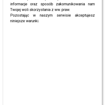
maximum_entity_count=”500″]Foto: screen Twitter
informacje oraz sposób zakomunikowania nam
Twojej woli skorzystania z ww. praw.
Pozostając w naszym serwisie akceptujesz
niniejsze warunki.
0
0
PODOBNE ARTYKUŁY:
"PLAC ZABAW"
BABY
BELWEDER
KATE MIDDLETON
KATE MIDDLETON CHARLOTTE
KATE MIDDLETON CÓRKA
KSIĄŻĘ WILLIAM
KSIĄŻE WILLIAM DZIECKO
PARA KSIĄŻECA
PARA KSIĄŻECA W POLSCE
WILLIAM I KATE
WNĘTRZA
ZABAWKI
Kate Middleton czy Agata Duda? Mamy komentarz
eksperta od wizerunku
Spacer pary książęcej po Krakowskim Przedmieściu!
WYBRANE DLA CIEBIE
Książę William nie zatrzymał się w Warszawie