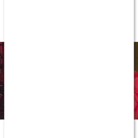
NEWS
Jeden telefon odmienił życie Dawida
Kwiatkowskiego. W tle Justin Bieber
Dawid Kwiatkowski od lat jest jedną