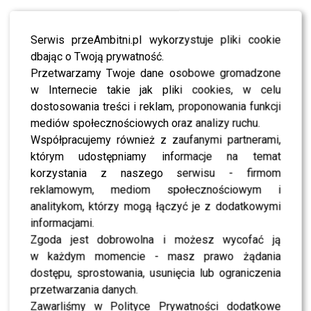
Belweder gotowy na wizytę
Serwis przeAmbitni.pl wykorzystuje pliki cookie
najmłodszych czł.
dbając o Twoją prywatność.
brytyjskiej
rodziny
królewskiej.
Przetwarzamy Twoje dane osobowe gromadzone
księcia George’a i
w Internecie takie jak pliki cookies, w celu
dostosowania treści i reklam, proponowania funkcji
księżniczkę Charlotte
mediów społecznościowych oraz analizy ruchu.
czekają PL zabawki.
Współpracujemy również z zaufanymi partnerami,
którym udostępniamy informacje na temat
korzystania z naszego serwisu - firmom
KONIECZNIE PRZECZYTAJ –
Kate zachwyciła stylizacją!
reklamowym, mediom społecznościowym i
Co miała na sobie?!?! Wiemy!
analitykom, którzy mogą łączyć je z dodatkowymi
informacjami.
[ngg_images source=”galleries” container_ids=”476″
Zgoda jest dobrowolna i możesz wycofać ją
display_type=”photocrati-
w każdym momencie - masz prawo żądania
nextgen_basic_imagebrowser” ajax_pagination=”0″
dostępu, sprostowania, usunięcia lub ograniczenia
ngg_triggers_display=”never” order_by=”sortorder”
przetwarzania danych.
order_direction=”ASC” returns=”included”
Zawarliśmy w Polityce Prywatności dodatkowe