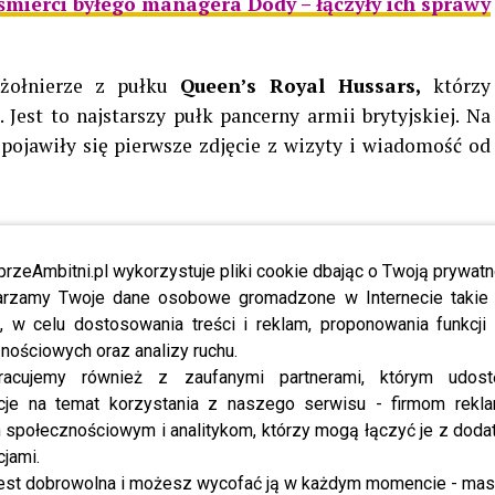
mierci byłego managera Dody – łączyły ich sprawy
 żołnierze z pułku
Queen’s Royal Hussars,
którzy
est to najstarszy pułk pancerny armii brytyjskiej. Na
 pojawiły się pierwsze zdjęcie z wizyty i wiadomość od
iu, po przyjeździe do Polski,
z brytyjskimi i polskimi
przeAmbitni.pl wykorzystuje pliki cookie dbając o Twoją prywatn
rzamy Twoje dane osobowe gromadzone w Internecie takie j
 których usłyszałem o ich
, w celu dostosowania treści i reklam, proponowania funkcj
a rzecz Ukrainy.
nościowych oraz analizy ruchu.
racujemy również z zaufanymi partnerami, którym udost
cje na temat korzystania z naszego serwisu - firmom rekl
stkich – dziękuję!
społecznościowym i analitykom, którzy mogą łączyć je z dod
cjami.
est dobrowolna i możesz wycofać ją w każdym momencie - ma