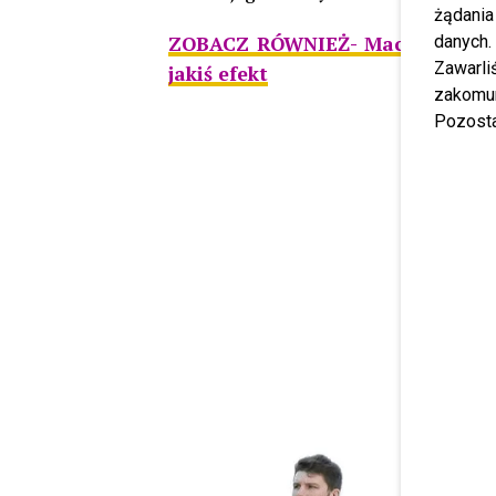
żądania
ZOBACZ RÓWNIEŻ- Maciej Kurzaje
danych.
Zawarl
jakiś efekt
zakomun
Pozosta