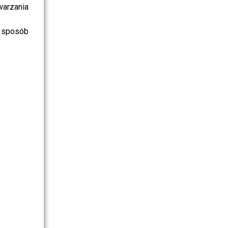
warzania
 sposób