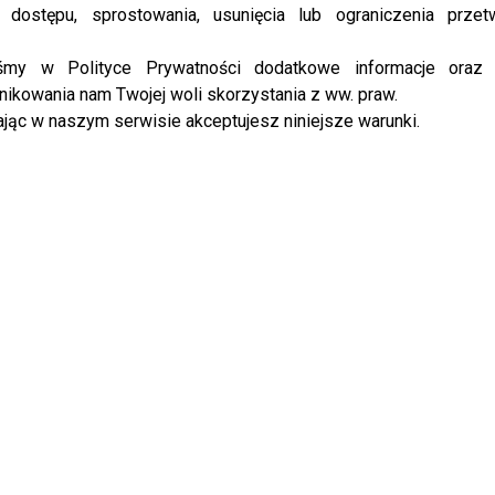
 dostępu, sprostowania, usunięcia lub ograniczenia przet
wski przeprosił Smaszcz: Moja walka przyniosła
iśmy w Polityce Prywatności dodatkowe informacje oraz
ikowania nam Twojej woli skorzystania z ww. praw.
jąc w naszym serwisie akceptujesz niniejsze warunki.