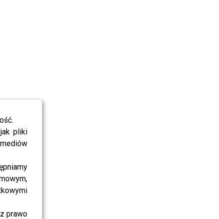
ość.
ak pliki
i mediów
ępniamy
amowym,
atkowymi
sz prawo