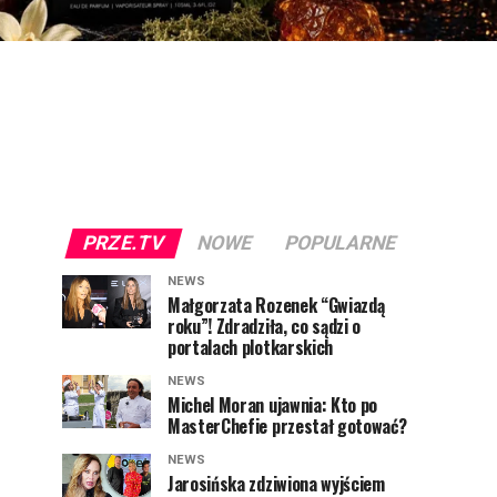
PRZE.TV
NOWE
POPULARNE
NEWS
Małgorzata Rozenek “Gwiazdą
roku”! Zdradziła, co sądzi o
portalach plotkarskich
NEWS
Michel Moran ujawnia: Kto po
MasterChefie przestał gotować?
NEWS
Jarosińska zdziwiona wyjściem