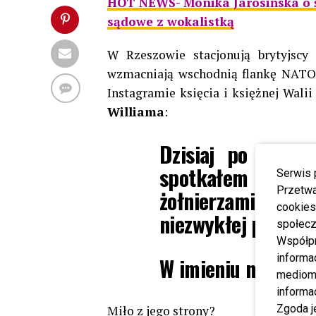
HOT NEWS- Monika Jarosińska o ś
sądowe z wokalistką
W Rzeszowie stacjonują brytyjscy
wzmacniają wschodnią flankę NATO. J
Instagramie księcia i księżnej Walii
Williama
:
Dzisiaj po połudn
spotkałem się 
Serwis 
Przetwa
żołnierzami, od
cookies
niezwykłej pracy n
społecz
Współp
informa
W imieniu nas wszy
mediom 
informa
Zgoda j
Miło z jego strony?