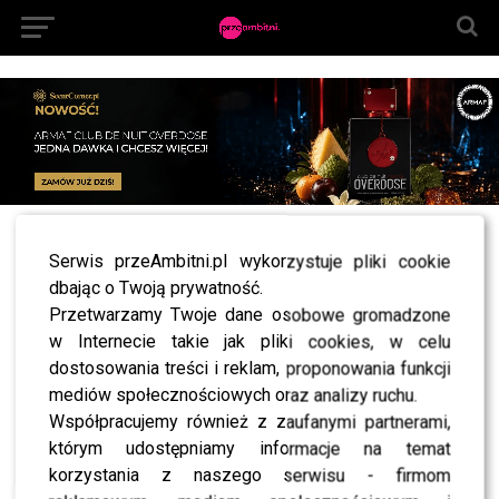
All posts tagged "Kazar X Balamonte Grzegorz
Serwis przeAmbitni.pl wykorzystuje pliki cookie
Krzychowiak"
dbając o Twoją prywatność.
Przetwarzamy Twoje dane osobowe gromadzone
NEWS
Kazar X Balamonte: nowa kolekcja inspirowana
w Internecie takie jak pliki cookies, w celu
stylem Grzegorza Krychowiaka
dostosowania treści i reklam, proponowania funkcji
mediów społecznościowych oraz analizy ruchu.
Współpracujemy również z zaufanymi partnerami,
którym udostępniamy informacje na temat
SHOWBIZ
korzystania z naszego serwisu - firmom