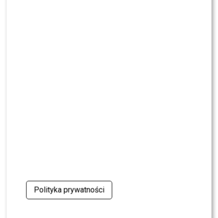
NEWS
Pola Wiśniewska UDERZA w Michała: „Tam było
wszystko celowe”
NEWS
Nie żyje Andrzej Morozowski. TVN24
natychmiast zmieniło ramówkę
NEWS
Dlaczego Doda nie trafiła do „The Voice of
Poland”? Kulisy wyszły na jaw
NEWS
Maciej Kurzajewski przerwał milczenie po
odejściu z Polsatu. Będzie nowy projekt?
Polityka prywatności
NEWS
Tomaszewska i Sawicki poprowadzili „Dzień
dobry TVN”. Widzowie wydali werdykt