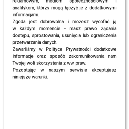
reklamowym, mediom społecznościowym i
NEWS
TVN, TVP czy Polsat? Polacy wybrali ulubioną
analitykom, którzy mogą łączyć je z dodatkowymi
śniadaniówkę
informacjami.
Zgoda jest dobrowolna i możesz wycofać ją
w każdym momencie - masz prawo żądania
NEWS
Justyna Pochanke przerwała milczenie. Tak
dostępu, sprostowania, usunięcia lub ograniczenia
pożegnała Andrzeja Morozowskiego
przetwarzania danych.
Zawarliśmy w Polityce Prywatności dodatkowe
informacje oraz sposób zakomunikowania nam
NEWS
Kolejna osoba traci PRACĘ w „Halo tu Polsat”.
Twojej woli skorzystania z ww. praw.
Będą nowe duety?
Pozostając w naszym serwisie akceptujesz
niniejsze warunki.
NEWS
Kuba Badach OCENIŁ Skolima. Wspomniał nawet
Zbigniewa Wodeckiego
NEWS
Polsat rusza z NOWYM kulinarnym programem.
Zagrozi „MasterChefowi”?