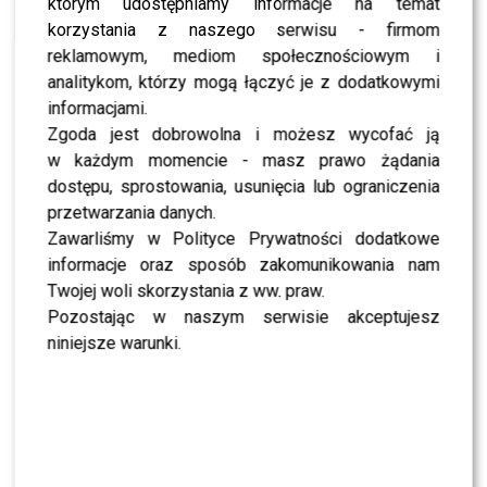
na co dzień”
którym udostępniamy informacje na temat
korzystania z naszego serwisu - firmom
reklamowym, mediom społecznościowym i
HOT NEWS- Jerzy Stuhr otwiera się na temat jazdy
analitykom, którzy mogą łączyć je z dodatkowymi
pod wpływem alkoholu: Ja jestem dobrej myśli
informacjami.
Zgoda jest dobrowolna i możesz wycofać ją
Nowe projekty kolekcji cechuje oszczędna estetyka
w każdym momencie - masz prawo żądania
zakorzeniona w ponadczasowej klasyce. Przemyślane
dostępu, sprostowania, usunięcia lub ograniczenia
konstrukcje stają się uniwersalne, przekraczając tym
przetwarzania danych.
samym pory roku i sezonowe trendy. Minimalizm, czyli
Zawarliśmy w Polityce Prywatności dodatkowe
dzisiejszy synonim luksusu, stał się mottem przewodnim
informacje oraz sposób zakomunikowania nam
dla wszystkich projektów. Założenie to sprawdziło się
Twojej woli skorzystania z ww. praw.
również w kolorystyce. Wśród neutralnych barw
Pozostając w naszym serwisie akceptujesz
dominują beż i brąz.
Karol Kazienko
dyrektor
niniejsze warunki.
marketingu marki
Kazar
tłumaczy:
To, co z całą pewnością
wyróżnia nową kolekcję to