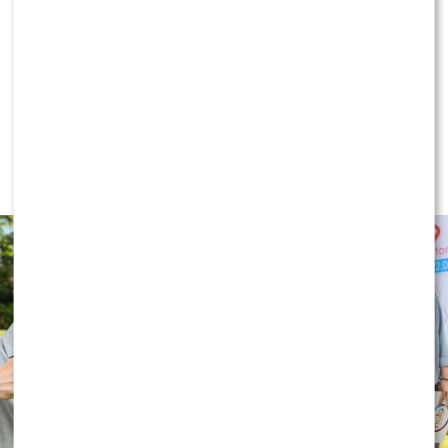
KLIKNIJ, ABY SKOMENTOWAĆ
NEWS
TVN, TVP czy Polsat? Polacy wybrali
ulubioną śniadaniówkę