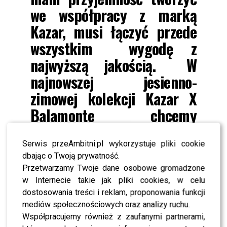
we współpracy z marką
Kazar, musi łączyć przede
wszystkim wygodę z
najwyższą jakością. W
najnowszej jesienno-
zimowej kolekcji Kazar X
Balamonte chcemy
zaproponować modele
wpisujące się w najnowsze
Serwis przeAmbitni.pl wykorzystuje pliki cookie
dbając o Twoją prywatność.
trendy mody, ale takie,
Przetwarzamy Twoje dane osobowe gromadzone
które każdy aktywny
w Internecie takie jak pliki cookies, w celu
dostosowania treści i reklam, proponowania funkcji
mężczyzna może
mediów społecznościowych oraz analizy ruchu.
wykorzystać w stylizacjach
Współpracujemy również z zaufanymi partnerami,