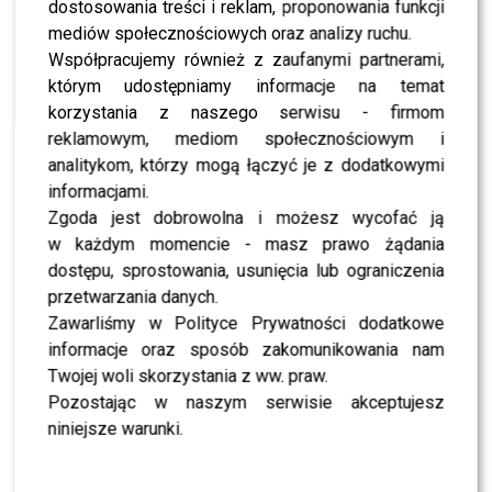
dostosowania treści i reklam, proponowania funkcji
mediów społecznościowych oraz analizy ruchu.
SHOWBIZ
Karolina Gilon wraca do telewizji? Jej najnowsze
Współpracujemy również z zaufanymi partnerami,
wyznanie zaskoczyło fanów
którym udostępniamy informacje na temat
korzystania z naszego serwisu - firmom
reklamowym, mediom społecznościowym i
SHOWBIZ
Karolina Gilon przekazała nowe wieści o stanie
analitykom, którzy mogą łączyć je z dodatkowymi
zdrowia synka – sytuacja nie wygląda najlepiej
informacjami.
Zgoda jest dobrowolna i możesz wycofać ją
w każdym momencie - masz prawo żądania
SHOWBIZ
Karolina Gilon zachorowała – jej stan zdrowia
dostępu, sprostowania, usunięcia lub ograniczenia
gwałtownie się pogorszył: “Nie dam się!”
przetwarzania danych.
Zawarliśmy w Polityce Prywatności dodatkowe
informacje oraz sposób zakomunikowania nam
NEWS
7-miesięczny syn Karoliny Gilon walczy z
Twojej woli skorzystania z ww. praw.
koronawirusem! Prezenterka ujawnia
Pozostając w naszym serwisie akceptujesz
dramatyczne szczegóły
niniejsze warunki.
SHOWBIZ
Karolina Gilon zniknęła po dramatycznym