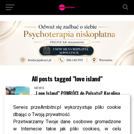
All posts tagged "love island"
NEWS
„Love Island” POWRÓCI do Polsatu? Karolina
Gilon rozwiewa wątpliwości
Serwis przeAmbitni.pl wykorzystuje pliki cookie
dbając o Twoją prywatność.
SHOWBIZ
Karolina Gilon poprowadzi “Mam Talent”? Te
Przetwarzamy Twoje dane osobowe gromadzone
informacje nie pozostawiają wątpliwości
w Internecie takie jak pliki cookies, w celu