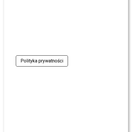
oskarżenia. Wydała obszerne oświadczenie
NEWS
Skolim nie wytrzymał. Tak skomentował ostrą
krytykę Dody
NEWS
Miszczak przerwał milczenie ws. Cichopek i
Kurzajewskiego: “Źle wybrali”. Zaskoczeni?
Polityka prywatności
SHOWBIZ
Mandaryna ma już partnera w „Tańcu z
Gwiazdami”? To dopiero niespodzianka
NEWS
Majka Jeżowska poprowadziła „Dzień dobry TVN”.
Nie wszyscy byli zachwyceni