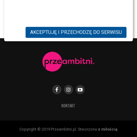
PRZE.TV
TYLKO U NAS: Grzegorz Collins pierwszy raz o
rozstaniu z Sylwią Bombą. Ujawnił kulisy
[WYWIAD]
AKCEPTUJĘ I PRZECHODZĘ DO SERWISU
KONTAKT
Copyright © 2019 Przeambitni.pl. Stworzona
z miłością