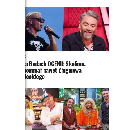
NEWS
Kuba Badach OCENIŁ Skolima.
Wspomniał nawet Zbigniewa
Wodeckiego