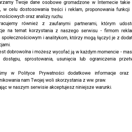
prezentacja kolekcji Wiosna/Lato 2014.
rzamy Twoje dane osobowe gromadzone w Internecie takie j
, w celu dostosowania treści i reklam, proponowania funkcj
nościowych oraz analizy ruchu.
CEJ ARTYKUŁÓW
racujemy również z zaufanymi partnerami, którym udost
cje na temat korzystania z naszego serwisu - firmom rekl
społecznościowym i analitykom, którzy mogą łączyć je z dod
cjami.
est dobrowolna i możesz wycofać ją w każdym momencie - ma
 dostępu, sprostowania, usunięcia lub ograniczenia przet
iśmy w Polityce Prywatności dodatkowe informacje oraz
ikowania nam Twojej woli skorzystania z ww. praw.
jąc w naszym serwisie akceptujesz niniejsze warunki.