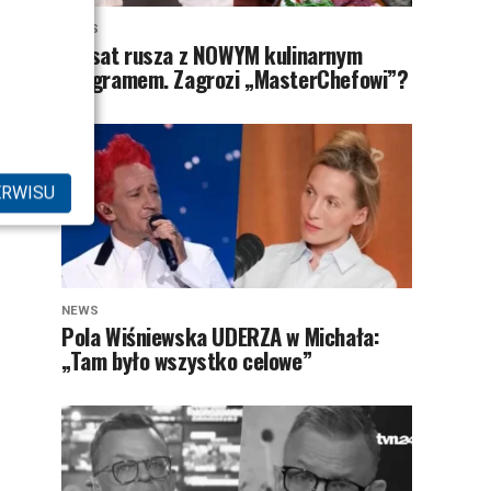
NEWS
Polsat rusza z NOWYM kulinarnym
programem. Zagrozi „MasterChefowi”?
ERWISU
NEWS
Pola Wiśniewska UDERZA w Michała:
„Tam było wszystko celowe”