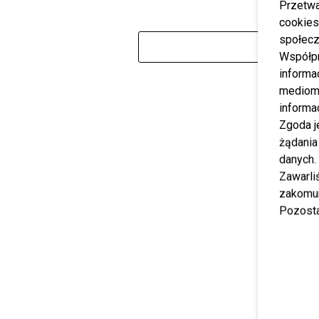
Przetwa
cookies
społecz
WIĘ
Współp
informa
mediom 
informa
Zgoda j
żądania
danych.
Zawarl
zakomun
Pozosta