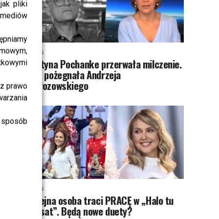
ak pliki
i mediów
ępniamy
amowym,
NEWS
Justyna Pochanke przerwała milczenie.
atkowymi
Tak pożegnała Andrzeja
Morozowskiego
sz prawo
warzania
 sposób
NEWS
Kolejna osoba traci PRACĘ w „Halo tu
Polsat”. Będą nowe duety?