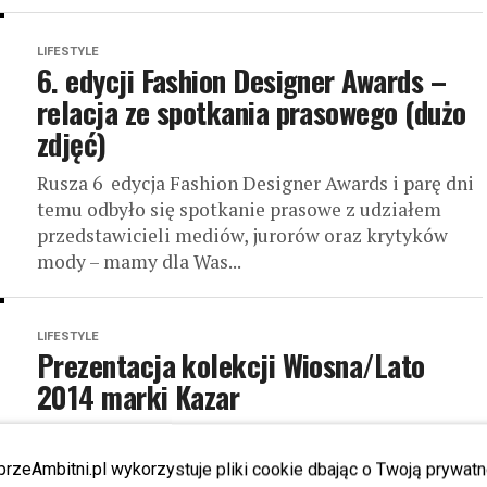
LIFESTYLE
6. edycji Fashion Designer Awards –
relacja ze spotkania prasowego (dużo
zdjęć)
Rusza 6 edycja Fashion Designer Awards i parę dni
temu odbyło się spotkanie prasowe z udziałem
przedstawicieli mediów, jurorów oraz krytyków
mody – mamy dla Was...
LIFESTYLE
Prezentacja kolekcji Wiosna/Lato
2014 marki Kazar
21 stycznia w samo południe w showroomie marki
Kazar przy ulicy Chmielnej w Warszawie, odbyła się
przeAmbitni.pl wykorzystuje pliki cookie dbając o Twoją prywatn