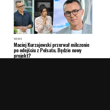
NEWS
Maciej Kurzajewski przerwał milczenie
po odejściu z Polsatu. Będzie nowy
projekt?