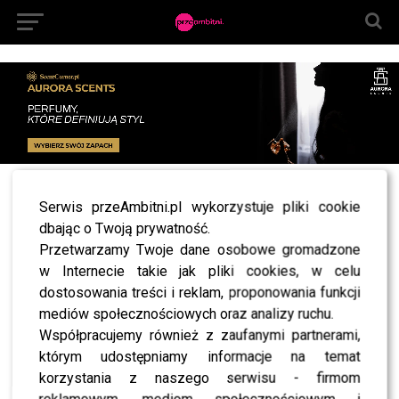
All posts tagged "M jak miłość odcinek 1339"
Serwis przeAmbitni.pl wykorzystuje pliki cookie
dbając o Twoją prywatność.
LIFESTYLE
“M jak miłość”: Justyna już na zawsze opuści
Przetwarzamy Twoje dane osobowe gromadzone
Grabinę? Wiemy, jak potoczą się jej losy!
w Internecie takie jak pliki cookies, w celu
dostosowania treści i reklam, proponowania funkcji
mediów społecznościowych oraz analizy ruchu.
Współpracujemy również z zaufanymi partnerami,
SHOWBIZ
którym udostępniamy informacje na temat
korzystania z naszego serwisu - firmom
NEWS