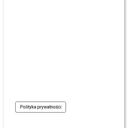
CASTING
CASTING: Jak wziąć udział w programie „Nasz
Nowy Dom”?
MODA
Gwiazdy w czerni na premierze nowych perfum
OVERDOSE marki ARMAF: Opozda, Sablewska,
Collins, Sikora [FOTO]
SHOWBIZ
Julia Wieniawa poza jury „Tańca z Gwiazdami”?
Kulisy wyszły na jaw
NEWS
Program Marcina Prokopa PRZENOSI SIĘ do
Polsatu. Wielki transfer?
Polityka prywatności
MODA
Tłum gwiazd na ramówce Polsatu: Englert,
Mandaryna, Kuna [FOTO]