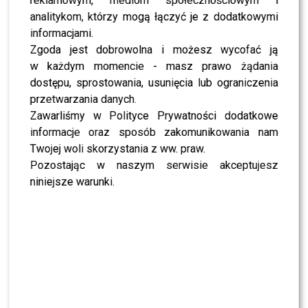
Miszczak przerwał milczenie ws. Cichopek i
reklamowym, mediom społecznościowym i
Kurzajewskiego: “Źle wybrali”. Zaskoczeni?
analitykom, którzy mogą łączyć je z dodatkowymi
informacjami.
Zgoda jest dobrowolna i możesz wycofać ją
SHOWBIZ
Mandaryna ma już partnera w „Tańcu z
w każdym momencie - masz prawo żądania
Gwiazdami”? To dopiero niespodzianka
dostępu, sprostowania, usunięcia lub ograniczenia
przetwarzania danych.
Zawarliśmy w Polityce Prywatności dodatkowe
NEWS
Majka Jeżowska poprowadziła „Dzień dobry TVN”.
informacje oraz sposób zakomunikowania nam
Nie wszyscy byli zachwyceni
Twojej woli skorzystania z ww. praw.
Pozostając w naszym serwisie akceptujesz
niniejsze warunki.
PRZE.TV
TYLKO U NAS: Grzegorz Collins pierwszy raz o
rozstaniu z Sylwią Bombą. Ujawnił kulisy
[WYWIAD]
NEWS
Antoni Królikowski nie odpuszcza? Zapowiada
walkę po wyroku sądu