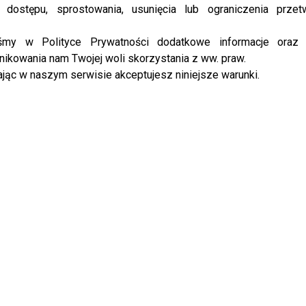
agazynu
marki Dyson! Musicie go mieć!
 dostępu, sprostowania, usunięcia lub ograniczenia przet
iśmy w Polityce Prywatności dodatkowe informacje oraz
ikowania nam Twojej woli skorzystania z ww. praw.
jąc w naszym serwisie akceptujesz niniejsze warunki.
YBRANE DLA CIEBIE
lnie: kolejny uczestnik „TzG”
Zmarła gwiazda „M jak miłość” i
ony. Widzowie go uwielbiają
„Czterdziestolatka”. Miała 83 lata