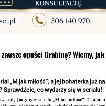
a zawsze opuści Grabinę? Wiemy, jak
ial „M jak miłość”, a jej bohaterka już na
 Sprawdźcie, co wydarzy się w serialu!
rywa rolę
Justyny
w serialu
„M jak miłość”
. Ostatanio
żliwym odejściu z serialu. Jak dalej potoczą się losy