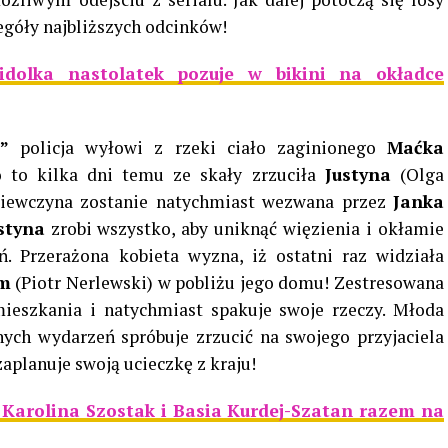
góły najbliższych odcinków!
 idolka nastolatek pozuje w bikini na okładce
”
policja wyłowi z rzeki ciało zaginionego
Maćka
 to kilka dni temu ze skały zrzuciła
Justyna
(Olga
iewczyna zostanie natychmiast wezwana przez
Janka
styna
zrobi wszystko, aby uniknąć więzienia i okłamie
ń. Przerażona kobieta wyzna, iż ostatni raz widziała
em
(Piotr Nerlewski) w pobliżu jego domu! Zestresowana
eszkania i natychmiast spakuje swoje rzeczy. Młoda
nych wydarzeń spróbuje zrzucić na swojego przyjaciela
zaplanuje swoją ucieczkę z kraju!
Karolina Szostak i Basia Kurdej-Szatan razem na