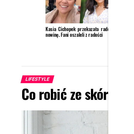
Kasia Cichopek przekazała radosną
Wiose
nowinę. Fani oszaleli z radości
startu
[TERM
LIFESTYLE
Co robić ze skórą be