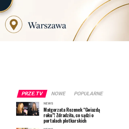
PRZE.TV
NOWE
POPULARNE
NEWS
Małgorzata Rozenek “Gwiazdą
roku”! Zdradziła, co sądzi o
portalach plotkarskich