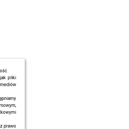
ość.
ak pliki
i mediów
ępniamy
amowym,
atkowymi
sz prawo