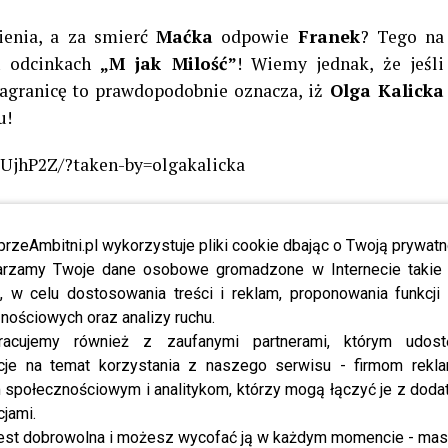
ienia, a za smierć
Maćka
odpowie
Franek
? Tego na
h odcinkach
„M jak Milość”
! Wiemy jednak, że jeśli
agranicę to prawdopodobnie oznacza, iż
Olga Kalicka
u!
UjhP2Z/?taken-by=olgakalicka
NA FACEBOOKU
!
przeAmbitni.pl wykorzystuje pliki cookie dbając o Twoją prywatn
rzamy Twoje dane osobowe gromadzone w Internecie takie j
, w celu dostosowania treści i reklam, proponowania funkcj
nościowych oraz analizy ruchu.
racujemy również z zaufanymi partnerami, którym udost
cje na temat korzystania z naszego serwisu - firmom rekl
MIŁOŚĆ
M JAK MIŁOŚĆ ODCINEK 1339
OLGA KALICKA
społecznościowym i analitykom, którzy mogą łączyć je z dod
cjami.
tolatek
Kosmiczny oczyszczacz powietrza od
est dobrowolna i możesz wycofać ją w każdym momencie - ma