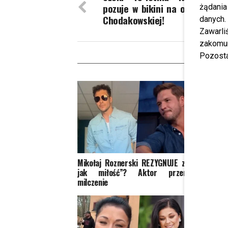
pozuje w bikini na okładce m
żądania
Chodakowskiej!
danych.
Zawarl
zakomun
Pozosta
W
Mikołaj Roznerski REZYGNUJE z „M
Oficja
jak miłość”? Aktor przerwał
ujawni
milczenie