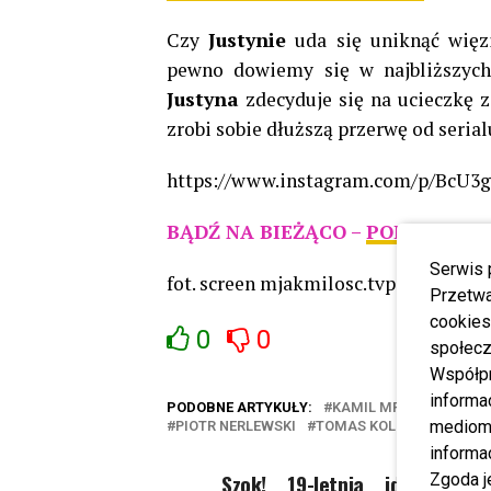
Czy
Justynie
uda się uniknąć więz
pewno dowiemy się w najbliższyc
Justyna
zdecyduje się na ucieczkę z
zrobi sobie dłuższą przerwę od serial
https://www.instagram.com/p/BcU3g
BĄDŹ NA BIEŻĄCO –
POLUB NAS 
Serwis 
fot. screen mjakmilosc.tvp.pl
Przetwa
cookies
0
0
społecz
Współp
informa
PODOBNE ARTYKUŁY:
KAMIL MRÓZ
M JAK 
mediom 
PIOTR NERLEWSKI
TOMAS KOLLARIK
informa
Szok! 19-letnia idolka nas
Zgoda j