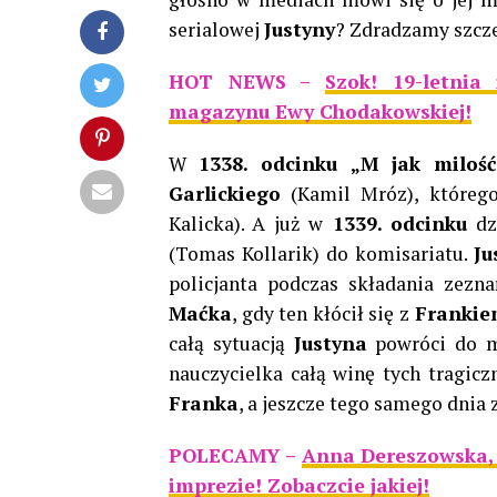
serialowej
Justyny
? Zdradzamy szcze
HOT NEWS –
Szok! 19-letnia
magazynu Ewy Chodakowskiej!
W
1338. odcinku „M jak milość
Garlickiego
(Kamil Mróz), którego
Kalicka). A już w
1339. odcinku
dz
(Tomas Kollarik) do komisariatu.
Ju
policjanta podczas składania zezna
Maćka
, gdy ten kłócił się z
Franki
całą sytuacją
Justyna
powróci do mi
nauczycielka całą winę tych tragicz
Franka
, a jeszcze tego samego dnia 
POLECAMY –
Anna Dereszowska, 
imprezie! Zobaczcie jakiej!