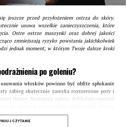
się jeszcze przed przyłożeniem ostrza do skóry.
tecznie usuwa wszelkie zanieczyszczenia, które
cia. Ostre ostrze maszynki oraz dobrej jakości
ząco zmniejszają ryzyko powstania jakichkolwiek
odzi jednak moment, w którym Twoje dalsze kroki
odrażnienia po goleniu?
usuwania włosków powinno być obfite spłukanie
osty zabieg skutecznie zamyka rozszerzone pory i
anej tkance. Następnie należy delikatnie osuszyć
em nie pocierać jej szorstkim materiałem. W tym
ęcznik bawełniany
lub jednorazowy
ręcznik
ryzyko przeniesienia groźnych bakterii. Dopiero na
YNUUJ CZYTANIE