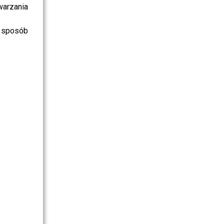
warzania
 sposób