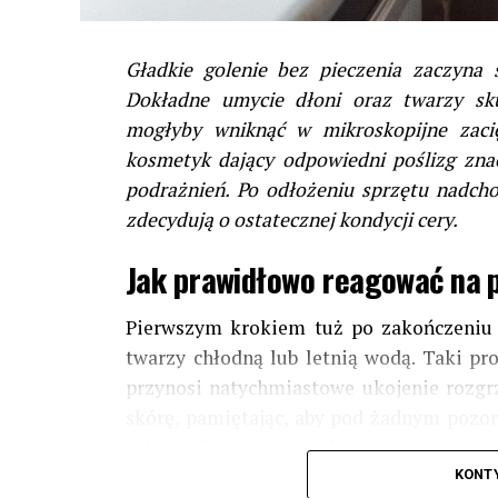
Gładkie golenie bez pieczenia zaczyna 
Dokładne umycie dłoni oraz twarzy sku
mogłyby wniknąć w mikroskopijne zacię
kosmetyk dający odpowiedni poślizg znac
podrażnień. Po odłożeniu sprzętu nadch
zdecydują o ostatecznej kondycji cery.
Jak prawidłowo reagować na p
Pierwszym krokiem tuż po zakończeniu 
twarzy chłodną lub letnią wodą. Taki pr
przynosi natychmiastowe ukojenie rozgrz
skórę, pamiętając, aby pod żadnym pozor
celu najlepiej sprawdzi się
czysty r
papierowy
, który całkowicie eliminuje 
KONT