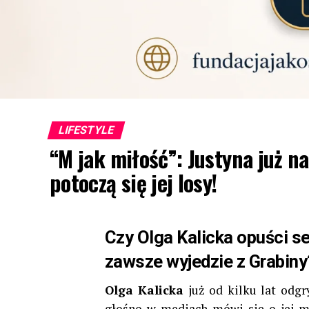
LIFESTYLE
“M jak miłość”: Justyna już n
potoczą się jej losy!
Czy Olga Kalicka opuści ser
zawsze wyjedzie z Grabiny?
Olga Kalicka
już od kilku lat odg
głośno w mediach mówi się o jej mo