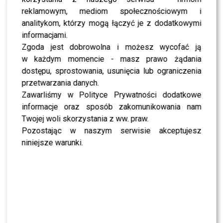
reklamowym, mediom społecznościowym i
analitykom, którzy mogą łączyć je z dodatkowymi
informacjami.
SHOWBIZ
Zgoda jest dobrowolna i możesz wycofać ją
PRZE.TV
w każdym momencie - masz prawo żądania
TYLKO U NAS: Grzegorz Collins pierwszy raz o
dostępu, sprostowania, usunięcia lub ograniczenia
rozstaniu z Sylwią Bombą. Ujawnił kulisy
[WYWIAD]
przetwarzania danych.
Zawarliśmy w Polityce Prywatności dodatkowe
NEWS
informacje oraz sposób zakomunikowania nam
Antoni Królikowski nie odpuszcza? Zapowiada
walkę po wyroku sądu
Twojej woli skorzystania z ww. praw.
Pozostając w naszym serwisie akceptujesz
niniejsze warunki.
CASTING
CASTING: Jak wziąć udział w programie „Nasz
Nowy Dom”?
MODA
Gwiazdy w czerni na premierze nowych perfum
OVERDOSE marki ARMAF: Opozda, Sablewska,
Collins, Sikora [FOTO]