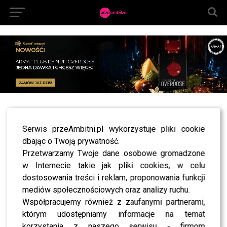
All posts tagged "piotr nerlewski"
Serwis przeAmbitni.pl wykorzystuje pliki cookie
LIFESTYLE
“Za marzenia”: czy będzie 2. sezon? Telewizja
dbając o Twoją prywatność.
Polska podjęła już decyzję!
Przetwarzamy Twoje dane osobowe gromadzone
w Internecie takie jak pliki cookies, w celu
LIFESTYLE
Z “M jak miłość” żegna się kolejna aktorka!
dostosowania treści i reklam, proponowania funkcji
Zobaczymy ją w konkurencyjnym serialu
mediów społecznościowych oraz analizy ruchu.
LIFESTYLE
Współpracujemy również z zaufanymi partnerami,
“M jak miłość”: Justyna już na zawsze opuści
Grabinę? Wiemy, jak potoczą się jej losy!
którym udostępniamy informacje na temat
korzystania z naszego serwisu - firmom