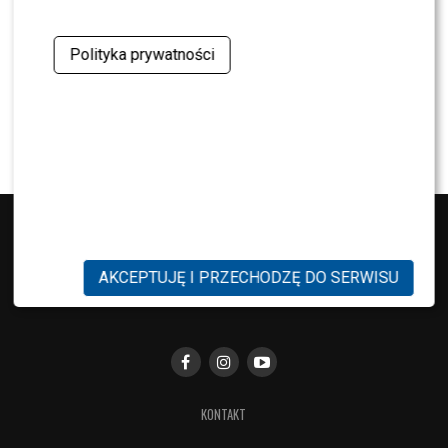
Cichopek i Kurzajewskim? Wymowne słowa
Polityka prywatności
NEWS
TVN, TVP czy Polsat? Polacy wybrali ulubioną
śniadaniówkę
AKCEPTUJĘ I PRZECHODZĘ DO SERWISU
KONTAKT