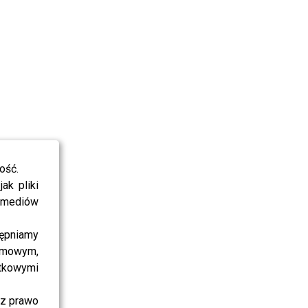
ość.
ak pliki
i mediów
ępniamy
amowym,
atkowymi
sz prawo