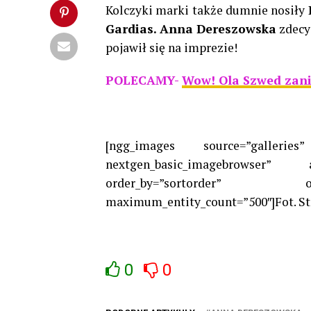
Kolczyki marki także dumnie nosiły
Gardias.
Anna Dereszowska
zdecyd
pojawił się na imprezie!
POLECAMY-
Wow! Ola Szwed zani
[ngg_images source=”galleries”
nextgen_basic_imagebrowser” aj
order_by=”sortorder” ord
maximum_entity_count=”500″]Fot. St
0
0