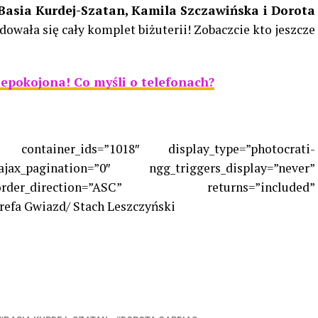
Basia Kurdej-Szatan, Kamila Szczawińska i Dorota
owała się cały komplet biżuterii! Zobaczcie kto jeszcze
epokojona! Co myśli o telefonach?
 container_ids=”1018″ display_type=”photocrati-
ax_pagination=”0″ ngg_triggers_display=”never”
er_direction=”ASC” returns=”included”
refa Gwiazd/ Stach Leszczyński