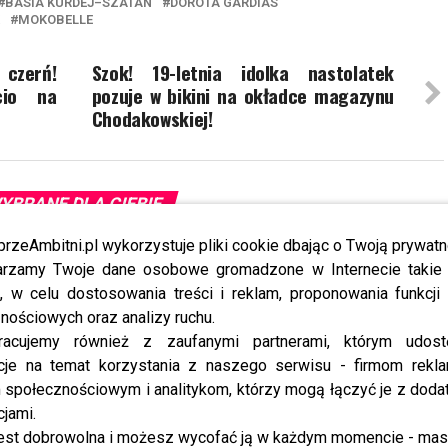
BASIA KURDEJ–SZATAN
DOROTA GARDIAS
MOKOBELLE
czerń!
Szok! 19-letnia idolka nastolatek
cio na
pozuje w bikini na okładce magazynu
Chodakowskiej!
YBRANE DLA CIEBIE
przeAmbitni.pl wykorzystuje pliki cookie dbając o Twoją prywatn
rzamy Twoje dane osobowe gromadzone w Internecie takie j
, w celu dostosowania treści i reklam, proponowania funkcj
nościowych oraz analizy ruchu.
racujemy również z zaufanymi partnerami, którym udost
cje na temat korzystania z naszego serwisu - firmom rekl
społecznościowym i analitykom, którzy mogą łączyć je z dod
 się ws. Anny Dereszowskiej.
„Kocham Cię Polsko” wraca do
cjami.
ogą tylko pozazdrościć
TVP2. Kto wystąpi w pierwszym
odcinku?
est dobrowolna i możesz wycofać ją w każdym momencie - ma