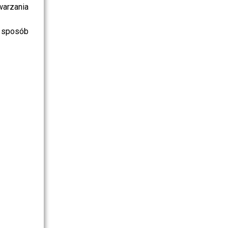
warzania
 sposób