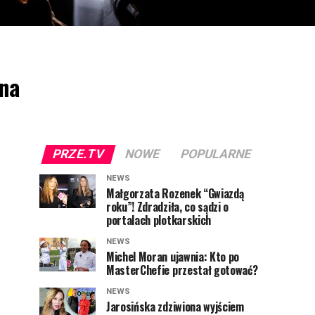
 na
PRZE.TV
NOWE
POPULARNE
NEWS
Małgorzata Rozenek “Gwiazdą
roku”! Zdradziła, co sądzi o
portalach plotkarskich
NEWS
Michel Moran ujawnia: Kto po
MasterChefie przestał gotować?
NEWS
Jarosińska zdziwiona wyjściem