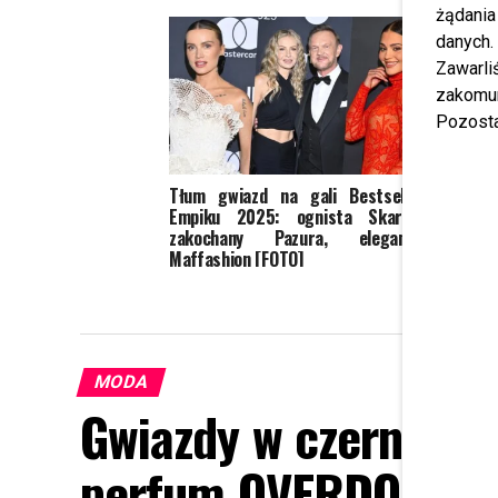
żądania
danych.
Zawarl
zakomun
Pozosta
Tłum gwiazd na gali Bestsellery
Zofia
Empiku 2025: ognista Skarbek,
Anny 
zakochany Pazura, elegancka
planu 
Maffashion [FOTO]
MODA
Gwiazdy w czerni na
perfum OVERDOSE ma