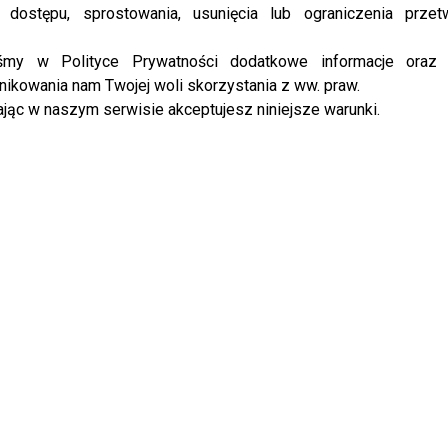
 dostępu, sprostowania, usunięcia lub ograniczenia przet
iśmy w Polityce Prywatności dodatkowe informacje oraz
ikowania nam Twojej woli skorzystania z ww. praw.
jąc w naszym serwisie akceptujesz niniejsze warunki.
 Zborowska szczerze o grze
Co nowego wiosną w TVN? Sprawdź,
Dereszowskiej – prosto z
kiedy startują ulubione programy
“Młode Gliny”
i seriale
 premierze nowych
rki ARMAF: Opozda,