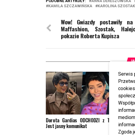
PODOBNE ARTYKUŁY:
ANNA DERESZOWSKA
KAMILA SZCZAWIŃSKA
KAROLINA SZOSTAK
Wow! Gwiazdy postawiły na 
Maffashion, Szostak, Halej
pokazie Roberta Kupisza
W
Serwis 
Przetwa
cookies
społecz
Współp
informa
mediom 
Dorota Gardias ODCHODZI z TVN?
Wydało
informa
Jest jasny komunikat
Inni m
Zgoda j