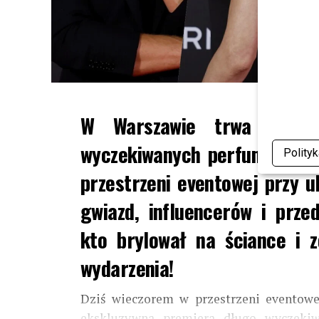
W Warszawie trwa właśni
wyczekiwanych perfum Armaf
Polity
przestrzeni eventowej przy ul
gwiazd, influencerów i przed
kto brylował na ściance i 
wydarzenia!
Dziś wieczorem w przestrzeni eventowe
ekskluzywna premiera długo wyczek