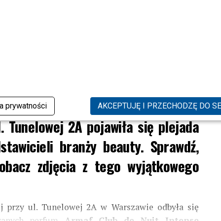
e ekskluzywna premiera długo
 Club de Nuit Intense Overdose. W
ka prywatności
AKCEPTUJĘ I PRZECHODZĘ DO S
. Tunelowej 2A pojawiła się plejada
stawicieli branży beauty. Sprawdź,
zobacz zdjęcia z tego wyjątkowego
j przy ul. Tunelowej 2A w Warszawie odbyła się
iwanych perfum
Armaf Club de Nuit Intense