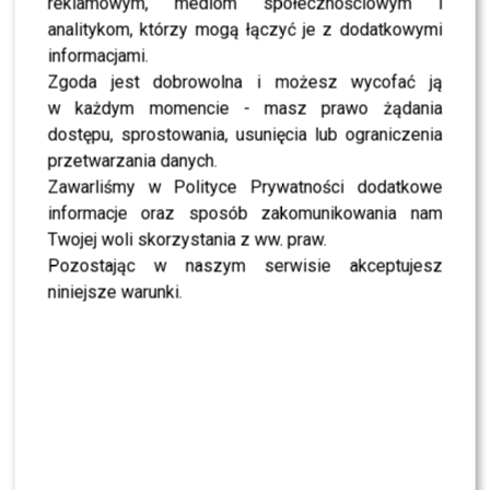
reklamowym, mediom społecznościowym i
SHOWBIZ
Julia Wieniawa poza jury „Tańca z Gwiazdami”?
analitykom, którzy mogą łączyć je z dodatkowymi
Kulisy wyszły na jaw
informacjami.
Zgoda jest dobrowolna i możesz wycofać ją
w każdym momencie - masz prawo żądania
NEWS
Program Marcina Prokopa PRZENOSI SIĘ do
dostępu, sprostowania, usunięcia lub ograniczenia
Polsatu. Wielki transfer?
przetwarzania danych.
Zawarliśmy w Polityce Prywatności dodatkowe
informacje oraz sposób zakomunikowania nam
MODA
Tłum gwiazd na ramówce Polsatu: Englert,
Twojej woli skorzystania z ww. praw.
Mandaryna, Kuna [FOTO]
Pozostając w naszym serwisie akceptujesz
niniejsze warunki.
NEWS
Internauci wybrali nową parę dla „Dzień dobry
TVN”. Czy stacja posłucha ich głosu?
NEWS
Dominika Serowska nie chce pojednania z
Cichopek i Kurzajewskim? Wymowne słowa