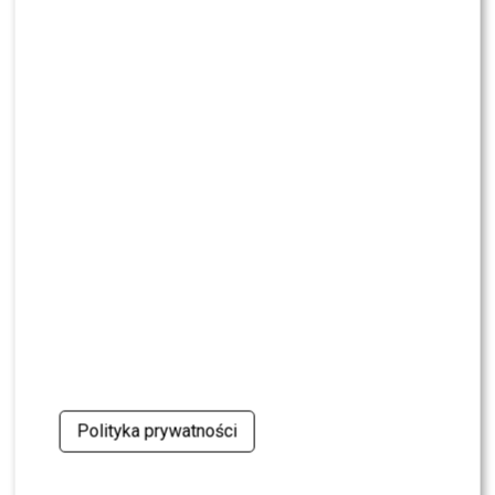
NEWS
TVN, TVP czy Polsat? Polacy wybrali ulubioną
śniadaniówkę
NEWS
Justyna Pochanke przerwała milczenie. Tak
pożegnała Andrzeja Morozowskiego
NEWS
Kolejna osoba traci PRACĘ w „Halo tu Polsat”.
Będą nowe duety?
NEWS
Kuba Badach OCENIŁ Skolima. Wspomniał nawet
Zbigniewa Wodeckiego
Polityka prywatności
NEWS
Polsat rusza z NOWYM kulinarnym programem.
Zagrozi „MasterChefowi”?