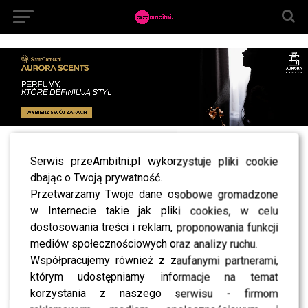
All posts tagged "Magda Gessler Kuba
Serwis przeAmbitni.pl wykorzystuje pliki cookie
Wojewódzki"
dbając o Twoją prywatność.
Przetwarzamy Twoje dane osobowe gromadzone
NEWS
Magda Gessler tańczy i rzuca talerzami u Kuby
w Internecie takie jak pliki cookies, w celu
Wojewódzkiego. Odcinek petarda?!
dostosowania treści i reklam, proponowania funkcji
mediów społecznościowych oraz analizy ruchu.
Współpracujemy również z zaufanymi partnerami,
którym udostępniamy informacje na temat
SHOWBIZ
korzystania z naszego serwisu - firmom