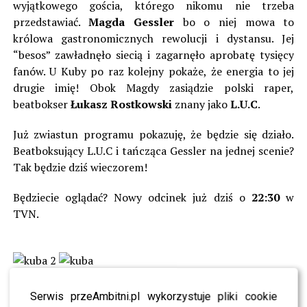
wyjątkowego gościa, którego nikomu nie trzeba
przedstawiać.
Magda Gessler
bo o niej mowa to
królowa gastronomicznych rewolucji i dystansu. Jej
“besos” zawładnęło siecią i zagarnęło aprobatę tysięcy
fanów. U Kuby po raz kolejny pokaże, że energia to jej
drugie imię! Obok Magdy zasiądzie polski raper,
beatbokser
Łukasz Rostkowski
znany jako
L.U.C
.
Już zwiastun programu pokazuję, że będzie się działo.
Beatboksujący L.U.C i tańcząca Gessler na jednej scenie?
Tak będzie dziś wieczorem!
Będziecie oglądać? Nowy odcinek już dziś o
22:30
w
TVN.
0
0
Serwis przeAmbitni.pl wykorzystuje pliki cookie