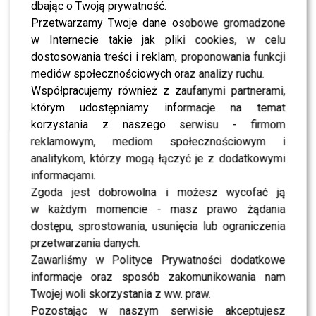
dbając o Twoją prywatność.
Przetwarzamy Twoje dane osobowe gromadzone
PODOBNE ARTYKUŁY:
AGATA DZIARMAGOWSKA PROTEST
w Internecie takie jak pliki cookies, w celu
ALLAN
ANIA MAŁA WARSAW SHORE
BESOS
KSIĄDZ RAPUJE
KSIĄDZ Z KCYŃSKIEJ PARAFII
dostosowania treści i reklam, proponowania funkcji
MAGDA GESSLER BESOS
mediów społecznościowych oraz analizy ruchu.
MAGDA GESSLER KUBA WOJEWÓDZKI
Współpracujemy również z zaufanymi partnerami,
NIEPUBLIKOWANE ZDJĘCIA GWIAZD
ORMIANKA
SZULIM POZWAŁA DODĘ
którym udostępniamy informacje na temat
korzystania z naszego serwisu - firmom
Muzeum Historii Żydów Polskich zostało Europejskim
reklamowym, mediom społecznościowym i
Muzeum Roku 2016
analitykom, którzy mogą łączyć je z dodatkowymi
Twoja Twarz Brzmi Znajomo: Jerzy Grzechnik jako Annie
informacjami.
Lennox. Wow!
Zgoda jest dobrowolna i możesz wycofać ją
w każdym momencie - masz prawo żądania
dostępu, sprostowania, usunięcia lub ograniczenia
WYBRANE DLA CIEBIE
przetwarzania danych.
Gessler z rodziną szaleje do największego
Zawarliśmy w Polityce Prywatności dodatkowe
przeboju tego roku. Musicie to zobaczyć!
informacje oraz sposób zakomunikowania nam
Twojej woli skorzystania z ww. praw.
Magda Gessler znów zaskakuje na
Instagramie, sprawdź!
Pozostając w naszym serwisie akceptujesz