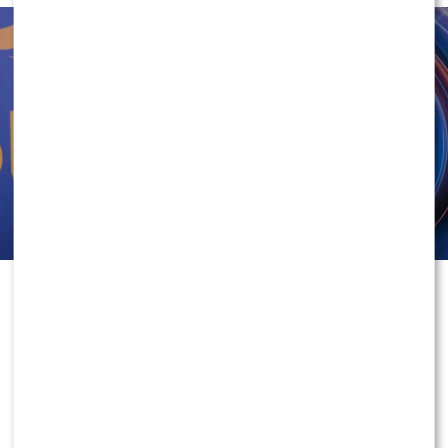
Przez ostatnie miesiące byli jednymi z najważniejszych
twarzy weekendowej śniadaniówki Polsatu. Regularnie
prowadzili rozmowy z gośćmi, relacjonowali
najważniejsze wydarzenia i współtworzyli program,
który miał skutecznie rywalizować z pozostałymi
śniadaniówkami na rynku.
W ubiegłym tygodniu para opublikowała wspólne
oświadczenie, w którym poinformowała o zakończeniu
współpracy ze stacją. Komunikat szybko obiegł media i
wywołał falę komentarzy wśród widzów oraz branży
telewizyjnej.
3
0
“Pragniemy poinformować, że wraz z wygaśnięciem
dotychczasowego kontraktu podjęliśmy decyzję o
zakończeniu naszej współpracy z telewizją Polsat.
Czas spędzony w stacji był dla nas niezwykle cennym
doświadczeniem i ważnym przystankiem w