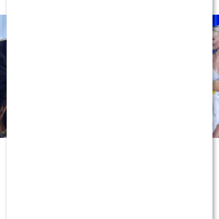
Odejście Katarzyny Cichopek i
Macieja Kurzajewskiego z „Halo tu
Polsat” wciąż wywołuje ogromne