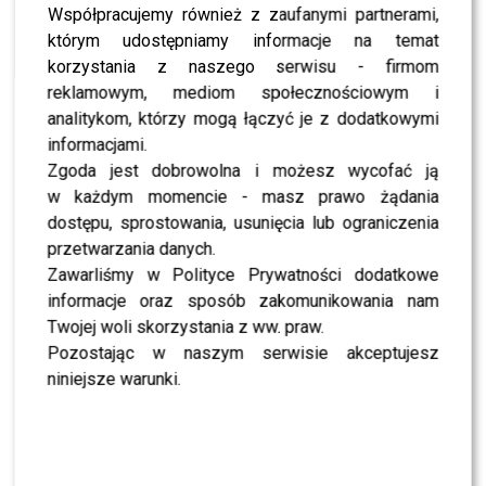
NEWS
Współpracujemy również z zaufanymi partnerami,
Mariola Bojarska-Ferenc „Chciałabym być
szefową VOGUE”
którym udostępniamy informacje na temat
korzystania z naszego serwisu - firmom
NEWS
“Choinki pod Choinkę”: Gwiazdy i RMF FM wręczą
reklamowym, mediom społecznościowym i
świąteczne drzewka w polskich miastach!
analitykom, którzy mogą łączyć je z dodatkowymi
informacjami.
LIFESTYLE
Kalendarz Pirelli 2017: Kate Winslet, Julianne
Zgoda jest dobrowolna i możesz wycofać ją
Moore, Helen Mirren, Uma Thurman w
wyjątkowej sesji!
w każdym momencie - masz prawo żądania
dostępu, sprostowania, usunięcia lub ograniczenia
NEWS
Kasia Zielińska odchodzi z “Barw Szczęścia”: Ten
przetwarzania danych.
serial to moje drugie życie, drugi dom!
Zawarliśmy w Polityce Prywatności dodatkowe
informacje oraz sposób zakomunikowania nam
NEWS
Rusza akcja “Podaruj Misia”: Gwiazdy wspierają
Twojej woli skorzystania z ww. praw.
Fundację TVN “Nie jesteś sam”!
Pozostając w naszym serwisie akceptujesz
NEWS
niniejsze warunki.
Tłum gwiazd na pokazie Roberta Kupisza:
Maffashion, Siwiec, Grochowska, Fijał
NEWS
Gwiazdy oraz goście urodzinowego eventu
“Imperium Kobiet”!