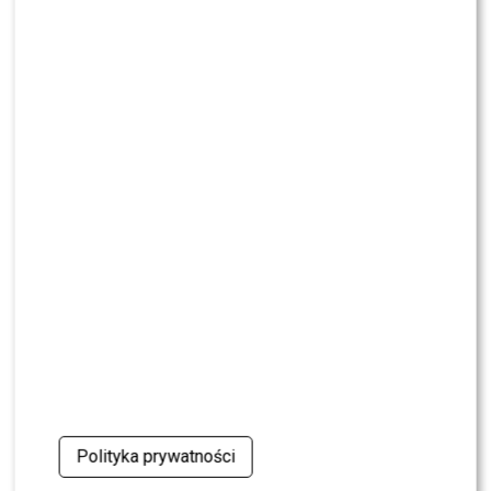
Wielki transfer do „Dzień dobry TVN”. Do
programu dołącza znana gwiazda
NEWS
Dorota R. przerywa milczenie po akcie
oskarżenia. Wydała obszerne oświadczenie
NEWS
Skolim nie wytrzymał. Tak skomentował ostrą
krytykę Dody
NEWS
Miszczak przerwał milczenie ws. Cichopek i
Kurzajewskiego: “Źle wybrali”. Zaskoczeni?
SHOWBIZ
Mandaryna ma już partnera w „Tańcu z
Gwiazdami”? To dopiero niespodzianka
Polityka prywatności