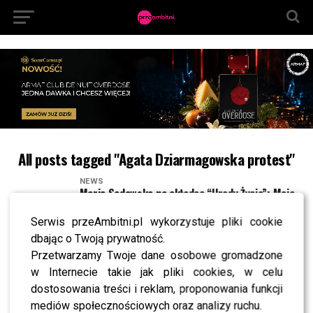
All posts tagged "Agata Dziarmagowska protest"
NEWS
Maria Sadowska na okładce “Urody Życia”: Moja
sztuka kochania
Serwis przeAmbitni.pl wykorzystuje pliki cookie
NEWS
Premiera Martini Asti Vintage: Woźniak –
dbając o Twoją prywatność.
Starak, Woliński, Krupa, Włodarczyk
Przetwarzamy Twoje dane osobowe gromadzone
w Internecie takie jak pliki cookies, w celu
NEWS
Woźniak – Starak, Lis i Rozenek – Majdan razem
dostosowania treści i reklam, proponowania funkcji
na okładce “Cosmopolitan”. Jak wypadły?
mediów społecznościowych oraz analizy ruchu.