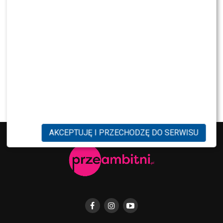
NEWS
Majka Jeżowska poprowadziła „Dzień dobry TVN”.
Nie wszyscy byli zachwyceni
PRZE.TV
TYLKO U NAS: Grzegorz Collins pierwszy raz o
rozstaniu z Sylwią Bombą. Ujawnił kulisy
[WYWIAD]
AKCEPTUJĘ I PRZECHODZĘ DO SERWISU