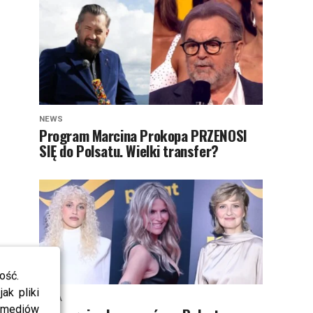
NEWS
Program Marcina Prokopa PRZENOSI
SIĘ do Polsatu. Wielki transfer?
ość.
ak pliki
MODA
i mediów