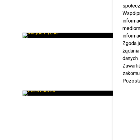
społecz
Współp
informa
mediom 
informa
Zgoda j
żądania
danych.
Zawarl
zakomun
Pozosta