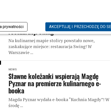
NEWS
Pyznar na biało, zjawiskowa Madeńska
i przebojowy Tur na otwarciu
ka prywatności
AKCEPTUJĘ I PRZECHODZĘ DO S
restauracji Swing
Na kulinarnej mapie stolicy powstało nowe,
zaskakujące miejsce: restauracja Swing! W
Warszawie ...
NEWS
Sławne koleżanki wspierają Magdę
Pyznar na premierze kulinarnego e-
booka
Magda Pyznar wydała e-booka “Kuchnia Magdy”! W
środę ...