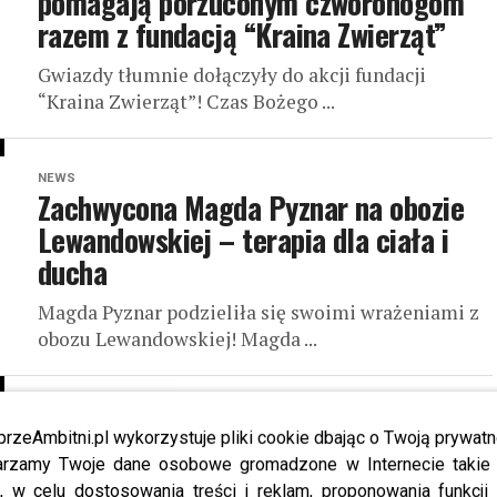
pomagają porzuconym czworonogom
razem z fundacją “Kraina Zwierząt”
Gwiazdy tłumnie dołączyły do akcji fundacji
“Kraina Zwierząt”! Czas Bożego ...
NEWS
Zachwycona Magda Pyznar na obozie
Lewandowskiej – terapia dla ciała i
ducha
Magda Pyznar podzieliła się swoimi wrażeniami z
obozu Lewandowskiej! Magda ...
NEWS
Andrzejewicz, Wilk i Wójcik na gali
przeAmbitni.pl wykorzystuje pliki cookie dbając o Twoją prywatn
rzamy Twoje dane osobowe gromadzone w Internecie takie j
Mistera Polski 2020 – poznajcie
, w celu dostosowania treści i reklam, proponowania funkcj