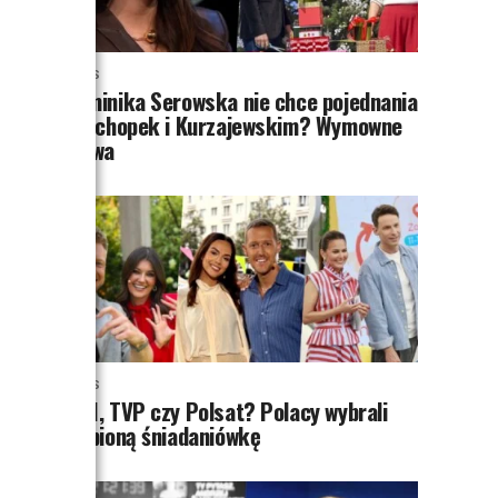
NEWS
Dominika Serowska nie chce pojednania
z Cichopek i Kurzajewskim? Wymowne
słowa
NEWS
TVN, TVP czy Polsat? Polacy wybrali
ulubioną śniadaniówkę