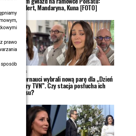
Tłum gwiazd na ramówce Polsatu:
Englert, Mandaryna, Kuna [FOTO]
ępniamy
amowym,
atkowymi
sz prawo
warzania
 sposób
NEWS
Internauci wybrali nową parę dla „Dzień
dobry TVN”. Czy stacja posłucha ich
głosu?