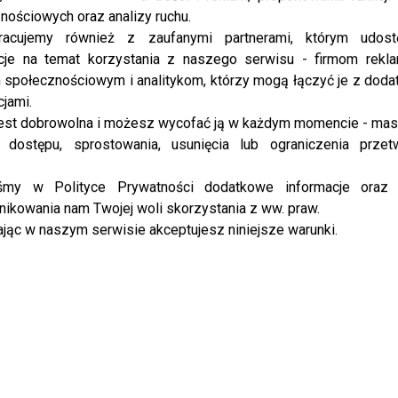
przystojnego zwycięzcę [zdjęcia]
nościowych oraz analizy ruchu.
racujemy również z zaufanymi partnerami, którym udost
Na uroczystej gali Mistera Polski 2020 bawiła się
cje na temat korzystania z naszego serwisu - firmom rekl
plejada gwiazd! 7 czerwca ...
społecznościowym i analitykom, którzy mogą łączyć je z dod
cjami.
est dobrowolna i możesz wycofać ją w każdym momencie - ma
NEWS
Magda Pyznar szczerze o relacji z
 dostępu, sprostowania, usunięcia lub ograniczenia przet
partnerem – poszła do psychologa!
iśmy w Polityce Prywatności dodatkowe informacje oraz
Magda Pyznar w pozytywny sposób wpływać na
ikowania nam Twojej woli skorzystania z ww. praw.
ludzi! Magda ...
jąc w naszym serwisie akceptujesz niniejsze warunki.
NEWS
Madeńska, Kliment i Breszka
dołączają do akcji Paczka dla
Zwierzaczka – sprawdź szczegóły
Paczka dla Zwierzaczka to wspaniała inicjatywa