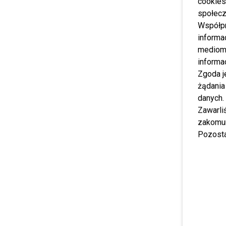
cookies
społecz
Współp
informa
mediom 
informa
Zgoda j
żądania
danych.
Zawarl
zakomun
Pozosta