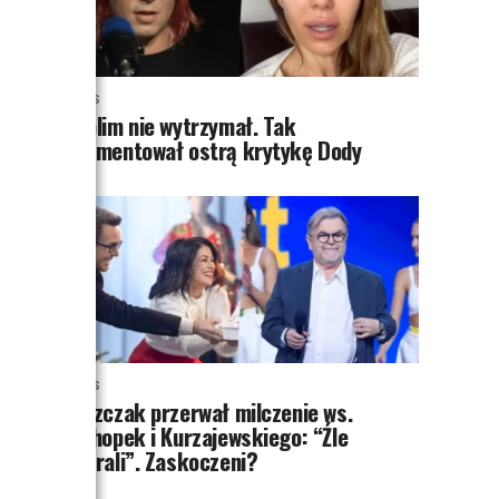
NEWS
Skolim nie wytrzymał. Tak
skomentował ostrą krytykę Dody
NEWS
Miszczak przerwał milczenie ws.
Cichopek i Kurzajewskiego: “Źle
wybrali”. Zaskoczeni?