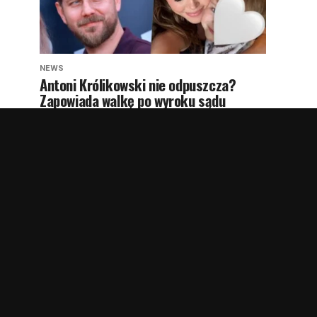
NEWS
Antoni Królikowski nie odpuszcza?
Zapowiada walkę po wyroku sądu