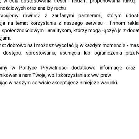
, w celu dostosowania treści i reklam, proponowania funkcj
nościowych oraz analizy ruchu.
racujemy również z zaufanymi partnerami, którym udost
cje na temat korzystania z naszego serwisu - firmom rekl
społecznościowym i analitykom, którzy mogą łączyć je z dod
cjami.
est dobrowolna i możesz wycofać ją w każdym momencie - ma
 dostępu, sprostowania, usunięcia lub ograniczenia przet
iśmy w Polityce Prywatności dodatkowe informacje oraz
ikowania nam Twojej woli skorzystania z ww. praw.
jąc w naszym serwisie akceptujesz niniejsze warunki.