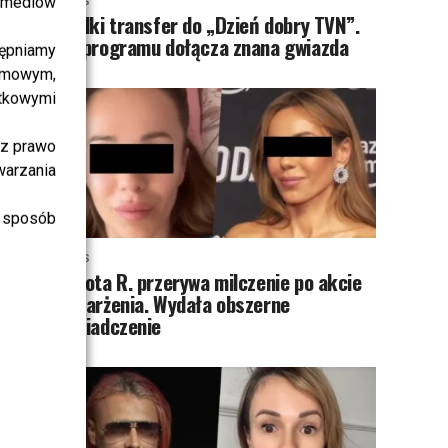
i mediów
NEWS
Wielki transfer do „Dzień dobry TVN”.
Do programu dołącza znana gwiazda
ępniamy
amowym,
atkowymi
sz prawo
warzania
 sposób
NEWS
Dorota R. przerywa milczenie po akcie
oskarżenia. Wydała obszerne
oświadczenie