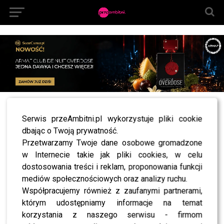
All posts tagged "Monika Olejnik anna
Serwis przeAmbitni.pl wykorzystuje pliki cookie
wendzikowska"
dbając o Twoją prywatność.
NEWS
Przetwarzamy Twoje dane osobowe gromadzone
Monika Olejnik ostrożnie o oskarżeniach
w Internecie takie jak pliki cookies, w celu
Wendzikowskiej: Zawsze była traktowana jak
gwiazda
dostosowania treści i reklam, proponowania funkcji
mediów społecznościowych oraz analizy ruchu.
Współpracujemy również z zaufanymi partnerami,
którym udostępniamy informacje na temat
korzystania z naszego serwisu - firmom
SHOWBIZ