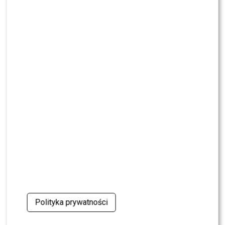
MODA
Gwiazdy w czerni na premierze nowych perfum
OVERDOSE marki ARMAF: Opozda, Sablewska,
Collins, Sikora [FOTO]
SHOWBIZ
Julia Wieniawa poza jury „Tańca z Gwiazdami”?
Kulisy wyszły na jaw
NEWS
Program Marcina Prokopa PRZENOSI SIĘ do
Polsatu. Wielki transfer?
MODA
Tłum gwiazd na ramówce Polsatu: Englert,
Mandaryna, Kuna [FOTO]
Polityka prywatności
NEWS
Internauci wybrali nową parę dla „Dzień dobry