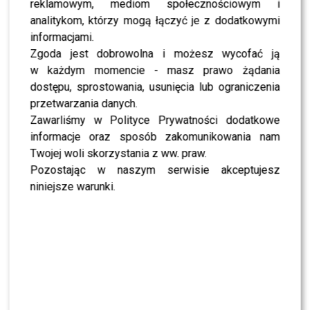
reklamowym, mediom społecznościowym i
SHOWBIZ
analitykom, którzy mogą łączyć je z dodatkowymi
Mandaryna ma już partnera w „Tańcu z
informacjami.
Gwiazdami”? To dopiero niespodzianka
Zgoda jest dobrowolna i możesz wycofać ją
w każdym momencie - masz prawo żądania
NEWS
dostępu, sprostowania, usunięcia lub ograniczenia
Majka Jeżowska poprowadziła „Dzień dobry TVN”.
Nie wszyscy byli zachwyceni
przetwarzania danych.
Zawarliśmy w Polityce Prywatności dodatkowe
informacje oraz sposób zakomunikowania nam
PRZE.TV
Twojej woli skorzystania z ww. praw.
TYLKO U NAS: Grzegorz Collins pierwszy raz o
rozstaniu z Sylwią Bombą. Ujawnił kulisy
Pozostając w naszym serwisie akceptujesz
[WYWIAD]
niniejsze warunki.
NEWS
Antoni Królikowski nie odpuszcza? Zapowiada
walkę po wyroku sądu
CASTING
CASTING: Jak wziąć udział w programie „Nasz
Nowy Dom”?