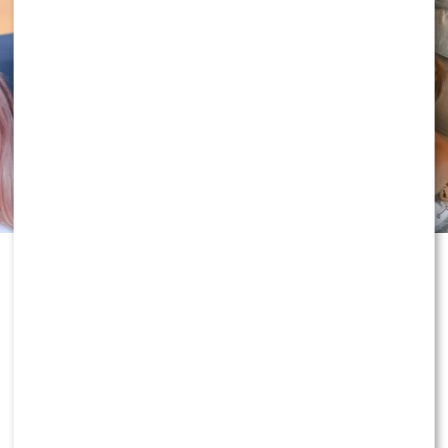
Historia Joanny Opozdy i Antka
Królikowskiego od lat budzi
ogromne emocje. Gdy wydawało się,
że po rozwodzie obie strony zamkną
ten rozdział, aktor po raz pierwszy