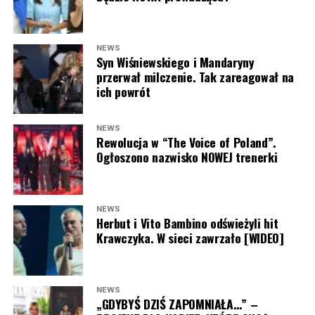
NEWS
Syn Wiśniewskiego i Mandaryny
Joanna Opozda (fot. Paweł Wrzecion/AKPA)
przerwał milczenie. Tak zareagował na
ich powrót
NEWS
Rewolucja w “The Voice of Poland”.
Ogłoszono nazwisko NOWEJ trenerki
NEWS
Herbut i Vito Bambino odświeżyli hit
Krawczyka. W sieci zawrzało [WIDEO]
NEWS
„GDYBYŚ DZIŚ ZAPOMNIAŁA…” –