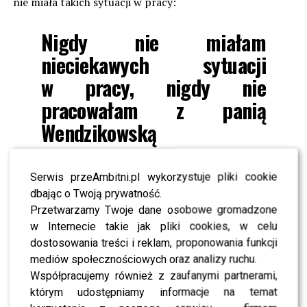
nie miała takich sytuacji w pracy:
Nigdy nie miałam
nieciekawych sytuacji
w pracy, nigdy nie
pracowałam z panią
Wendzikowską
Prowadząca
“Kropkę nad i”
dodała, że jej post szczerze
Serwis przeAmbitni.pl wykorzystuje pliki cookie
ją zaskoczył. Według niej
Anna
zawsze mogła liczyć na
dbając o Twoją prywatność.
specjalne traktowanie niczym gwiazda. Zaznaczyła, że
Przetwarzamy Twoje dane osobowe gromadzone
jeśli faktycznie doświadczyła mobbingu to powinna
w Internecie takie jak pliki cookies, w celu
wkroczyć na drogę prawną:
dostosowania treści i reklam, proponowania funkcji
mediów społecznościowych oraz analizy ruchu.
Jestem zaskoczona tym, co
Współpracujemy również z zaufanymi partnerami,
którym udostępniamy informacje na temat
napisała, bo wydawało mi