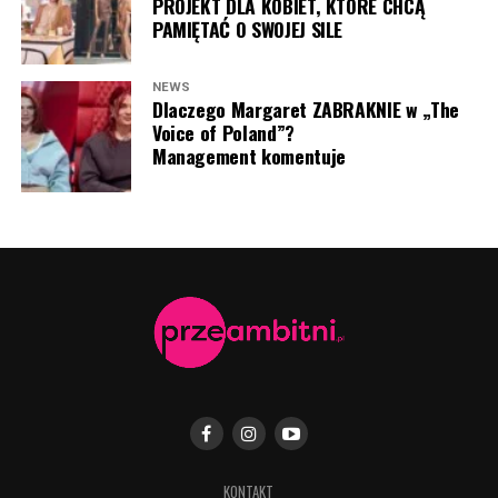
PROJEKT DLA KOBIET, KTÓRE CHCĄ
PAMIĘTAĆ O SWOJEJ SILE
NEWS
Dlaczego Margaret ZABRAKNIE w „The
Voice of Poland”?
Management komentuje
Antoni Królikowsk i Martyna Kowalik (fot. Jacek
Kurnikowski/AKPA)
KONTAKT