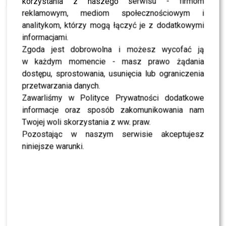
korzystania z naszego serwisu - firmom
się, że zawsze była
reklamowym, mediom społecznościowym i
traktowana jak gwiazda,
analitykom, którzy mogą łączyć je z dodatkowymi
informacjami.
spełniała swoje marzenia.
Zgoda jest dobrowolna i możesz wycofać ją
Kiedy chciała lecieć do LA
w każdym momencie - masz prawo żądania
na Oscary, to leciała.
dostępu, sprostowania, usunięcia lub ograniczenia
przetwarzania danych.
Trudno mi cokolwiek
Zawarliśmy w Polityce Prywatności dodatkowe
powiedzieć. Jeśli jest jakiś
informacje oraz sposób zakomunikowania nam
Twojej woli skorzystania z ww. praw.
problem, to powinna go
Pozostając w naszym serwisie akceptujesz
rozwiązać na drodze
niniejsze warunki.
prawnej
Na koniec przyznała, że praca w mediach jest trudna i
wymaga od dziennikarzy wielu wyrzeczeń: