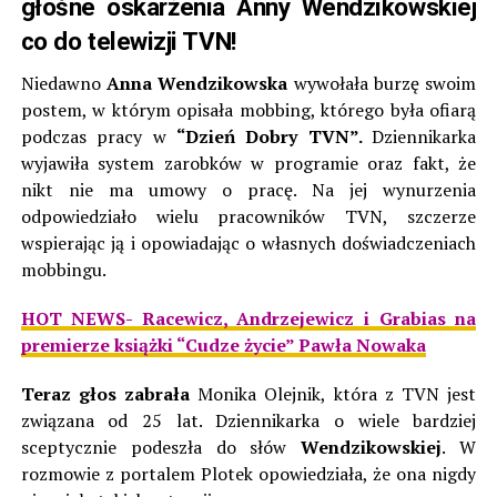
głośne oskarżenia Anny Wendzikowskiej
co do telewizji TVN!
Niedawno
Anna Wendzikowska
wywołała burzę swoim
postem, w którym opisała mobbing, którego była ofiarą
podczas pracy w
“Dzień Dobry TVN”.
Dziennikarka
wyjawiła system zarobków w programie oraz fakt, że
nikt nie ma umowy o pracę. Na jej wynurzenia
odpowiedziało wielu pracowników TVN, szczerze
wspierając ją i opowiadając o własnych doświadczeniach
mobbingu.
HOT NEWS- Racewicz, Andrzejewicz i Grabias na
premierze książki “Cudze życie” Pawła Nowaka
Teraz głos zabrała
Monika Olejnik, która z TVN jest
związana od 25 lat. Dziennikarka o wiele bardziej
sceptycznie podeszła do słów
Wendzikowskiej
. W
rozmowie z portalem Plotek opowiedziała, że ona nigdy