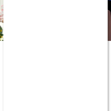
nie kryje, że zamierza walczyć o zmianę wyroku. Tym
samym jeden z najgłośniejszych konfliktów polskiego
show-biznesu może w najbliższych miesiącach doczekać
się kolejnego rozdziału.
ZOBACZ RÓWNIEŻ:
Program Marcina Prokopa
PRZENOSI SIĘ do Polsatu. Wielki transfer?
0
0