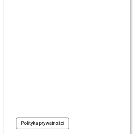
oskarżenia. Wydała obszerne oświadczenie
NEWS
Skolim nie wytrzymał. Tak skomentował ostrą
krytykę Dody
NEWS
Miszczak przerwał milczenie ws. Cichopek i
Kurzajewskiego: “Źle wybrali”. Zaskoczeni?
SHOWBIZ
Mandaryna ma już partnera w „Tańcu z
Gwiazdami”? To dopiero niespodzianka
NEWS
Majka Jeżowska poprowadziła „Dzień dobry TVN”.
Nie wszyscy byli zachwyceni
Polityka prywatności
PRZE.TV