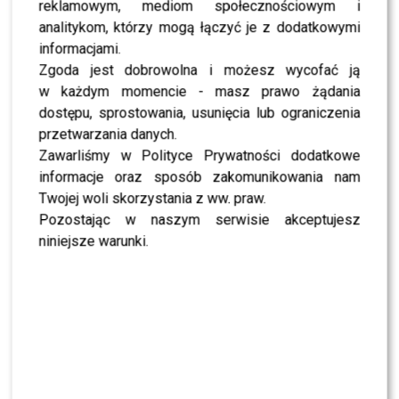
SHOWBIZ
reklamowym, mediom społecznościowym i
analitykom, którzy mogą łączyć je z dodatkowymi
SHOWBIZ
To z nim Magda Tarnowska ma zatańczyć w
informacjami.
„Tańcu z Gwiazdami”? Fani już komentują
Zgoda jest dobrowolna i możesz wycofać ją
w każdym momencie - masz prawo żądania
dostępu, sprostowania, usunięcia lub ograniczenia
NEWS
Czy Olek Sikora czuje się BEZPIECZNIE w “Halo tu
przetwarzania danych.
Polsat”? Cichopek i Kurzajewski już nie PRACUJĄ
Zawarliśmy w Polityce Prywatności dodatkowe
informacje oraz sposób zakomunikowania nam
Twojej woli skorzystania z ww. praw.
SHOWBIZ
Ida Nowakowska zachwycona Karolem
Pozostając w naszym serwisie akceptujesz
Nawrockim? Padła jednoznaczna ocena
niniejsze warunki.
NEWS
Wielki transfer do „Dzień dobry TVN”. Do
programu dołącza znana gwiazda
NEWS
Dorota R. przerywa milczenie po akcie