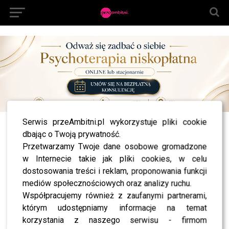
Serwis przeAmbitni.pl wykorzystuje pliki cookie
All posts tagged "Monika Olejnik tvn"
dbając o Twoją prywatność.
Przetwarzamy Twoje dane osobowe gromadzone
NEWS
Monika Olejnik ostrożnie o oskarżeniach
w Internecie takie jak pliki cookies, w celu
Wendzikowskiej: Zawsze była traktowana jak
dostosowania treści i reklam, proponowania funkcji
gwiazda
mediów społecznościowych oraz analizy ruchu.
Współpracujemy również z zaufanymi partnerami,
którym udostępniamy informacje na temat
korzystania z naszego serwisu - firmom