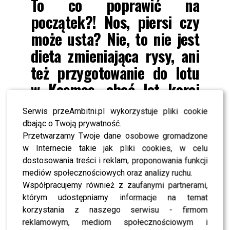
To co poprawić na
początek?! Nos, piersi czy
może usta? Nie, to nie jest
dieta zmieniająca rysy, ani
też przygotowanie do lotu
w Kosmos, choć lot korci
mnie jednak bardziej niż
Serwis przeAmbitni.pl wykorzystuje pliki cookie
operacje plastyczne!
dbając o Twoją prywatność.
Przetwarzamy Twoje dane osobowe gromadzone
w Internecie takie jak pliki cookies, w celu
Dalej wyjaśniła, że ma problemy z głosem:
dostosowania treści i reklam, proponowania funkcji
mediów społecznościowych oraz analizy ruchu.
Okazało się, że nadszedł
Współpracujemy również z zaufanymi partnerami,
ten moment, w którym jeśli
którym udostępniamy informacje na temat
korzystania z naszego serwisu - firmom
nie przestanę krzyczeć, to
reklamowym, mediom społecznościowym i