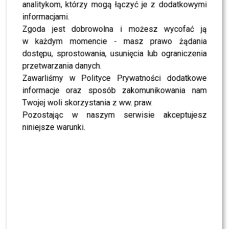
najpewniej przestanę
analitykom, którzy mogą łączyć je z dodatkowymi
mówić…
Ups…
informacjami.
Zgoda jest dobrowolna i możesz wycofać ją
w każdym momencie - masz prawo żądania
Na koniec wpisu zażartowała, prosząc fanów o radę, czy
dostępu, sprostowania, usunięcia lub ograniczenia
powinna przestać denerwować męża, czy jednak
przetwarzania danych.
pracować nad swoim zdrowiem:
Zawarliśmy w Polityce Prywatności dodatkowe
informacje oraz sposób zakomunikowania nam
Zatem co mi radzicie?
Twojej woli skorzystania z ww. praw.
Pozostając w naszym serwisie akceptujesz
Przestać wkurzać się
niniejsze warunki.
na @maciej_dowbor (choć
to WCALE nie będzie łatwe)
czy jednak dalej pracować
nad moim niewątpliwie
chrypiącym, sensualnym
altem?