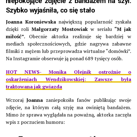
niepokojące zdjęcie z bandażem na szyi.
Szybko wyjaśniła, co się stało
Joanna Koroniewska
największą popularność zyskała
dzięki roli
Małgorzaty Mostowiak
w serialu
“M jak
miłość”.
Obecnie aktorka realizuje się bardziej w
mediach społecznościowych, gdzie nagrywa zabawne
filmiki z mężem lub przeprowadza wirtualne “domówki”.
Na Instagramie obserwuje ją ponad 689 tysięcy osób.
HOT NEWS- Monika Olejnik ostrożnie o
oskarżeniach Wendzikowskiej: Zawsze była
traktowana jak gwiazda
Wczoraj
Joanna
zaniepokoiła fanów publikując swoje
zdjęcie, na którym całą szyję ma owiniętą bandażem.
Mimo że sprawa wyglądała na poważną, aktorka zaczęła
wpis z poczuciem humoru: