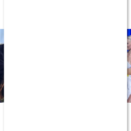
Miszczak przerwał milczenie ws.
Cichopek i Kurzajewskiego: “Źle
wybrali”. Zaskoczeni?
Odejście Katarzyny Cichopek i
Macieja Kurzajewskiego z „Halo tu