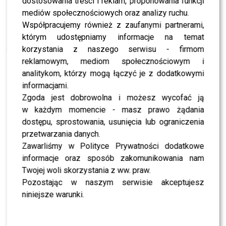
dostosowania treści i reklam, proponowania funkcji
NEWS
Poruszająca historia w „Nasz Nowy Dom”.
mediów społecznościowych oraz analizy ruchu.
Widzowie nie powstrzymają łez
Współpracujemy również z zaufanymi partnerami,
którym udostępniamy informacje na temat
korzystania z naszego serwisu - firmom
NEWS
Ten odcinek „Nasz Nowy Dom” złamie serca
reklamowym, mediom społecznościowym i
widzów [PRZED PREMIERĄ]
analitykom, którzy mogą łączyć je z dodatkowymi
informacjami.
Zgoda jest dobrowolna i możesz wycofać ją
NEWS
Co szykuje Polsat na wiosnę? Sprawdź daty
w każdym momencie - masz prawo żądania
premier programów i seriali
dostępu, sprostowania, usunięcia lub ograniczenia
przetwarzania danych.
Zawarliśmy w Polityce Prywatności dodatkowe
SHOWBIZ
Maciej Dowbor po latach ujawnia kulisy
informacje oraz sposób zakomunikowania nam
zwolnienia jego mamy przez Miszczaka i
własnego odejścia z Polsatu
Twojej woli skorzystania z ww. praw.
Pozostając w naszym serwisie akceptujesz
SHOWBIZ
niniejsze warunki.
Elżbieta Romanowska ze szpitala ujawnia
najnowsze informacje o stanie zdrowia ojca