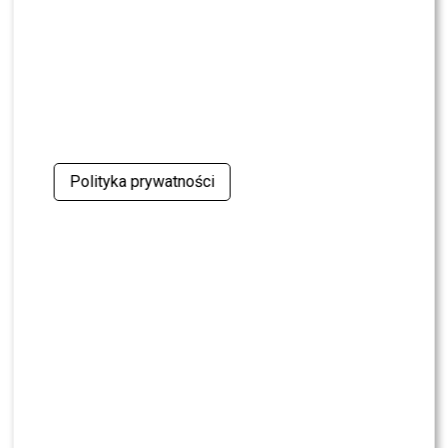
NEWS
Program Marcina Prokopa PRZENOSI SIĘ do
Polsatu. Wielki transfer?
MODA
Tłum gwiazd na ramówce Polsatu: Englert,
Mandaryna, Kuna [FOTO]
Polityka prywatności
NEWS
Internauci wybrali nową parę dla „Dzień dobry
TVN”. Czy stacja posłucha ich głosu?
NEWS
Dominika Serowska nie chce pojednania z
Cichopek i Kurzajewskim? Wymowne słowa
NEWS
TVN, TVP czy Polsat? Polacy wybrali ulubioną