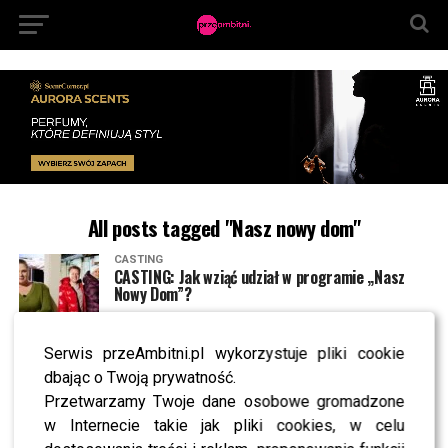
All posts tagged "Nasz nowy dom"
CASTING
CASTING: Jak wziąć udział w programie „Nasz
Nowy Dom”?
Serwis przeAmbitni.pl wykorzystuje pliki cookie
CASTING
CASTING: Polsat szykuje NOWY program. To
dbając o Twoją prywatność.
konkurencja dla „Nasz nowy dom”?
Przetwarzamy Twoje dane osobowe gromadzone
w Internecie takie jak pliki cookies, w celu