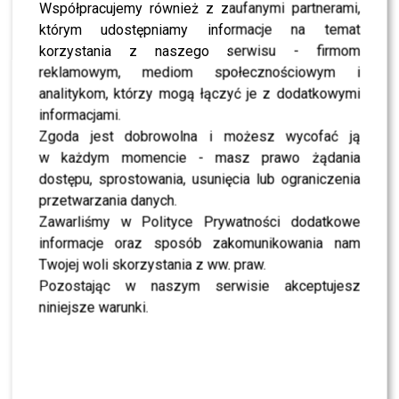
znanego wokalisty!
Współpracujemy również z zaufanymi partnerami,
którym udostępniamy informacje na temat
NEWS
Ewa Farna zapowiada zmiany: czas rozwinąć
korzystania z naszego serwisu - firmom
własne skrzydła!
reklamowym, mediom społecznościowym i
NEWS
analitykom, którzy mogą łączyć je z dodatkowymi
Premiera nowego klip Ewy Farnej. Zobaczcie “Na
informacjami.
Ostrzu”!
Zgoda jest dobrowolna i możesz wycofać ją
NEWS
w każdym momencie - masz prawo żądania
Polskie gwiazdy muzyki apelują! Wspieraj legalną
muzykę – akcja społeczna rusza na Fryderykach
dostępu, sprostowania, usunięcia lub ograniczenia
2016
przetwarzania danych.
NEWS
Zawarliśmy w Polityce Prywatności dodatkowe
Ewa Farna ponownie w reklamie Play. W spocie
informacje oraz sposób zakomunikowania nam
rozbrzmiewa jej singiel
Twojej woli skorzystania z ww. praw.
NEWS
Pozostając w naszym serwisie akceptujesz
Ewa Farna podjęła wyzwanie od fanów. Śpiewa
Adele w wannie pełnej lodu!
niniejsze warunki.
NEWS
Niezwykły Sylwester Margaret: Pojechaliśmy z
całą rodziną na camping z 20 psami Husky!