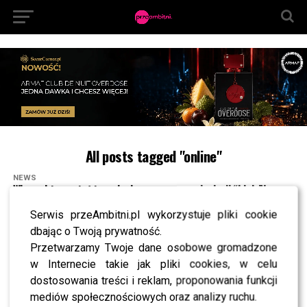
All posts tagged "online"
NEWS
Wiemy, kto został trzecim jurorem w nowej edycji “Idola”!
NEWS
Serwis przeAmbitni.pl wykorzystuje pliki cookie
Ewa Farna będzie jurorką nowego “Idola”?
dbając o Twoją prywatność.
Artystka komentuje!
Przetwarzamy Twoje dane osobowe gromadzone
NEWS
w Internecie takie jak pliki cookies, w celu
Ewa Farna poradzi sobie jako jurorka w “Hell’s Kitchen”?
dostosowania treści i reklam, proponowania funkcji
NEWS
mediów społecznościowych oraz analizy ruchu.
Nagi Tomasz Schimscheiner w nowym teledysku