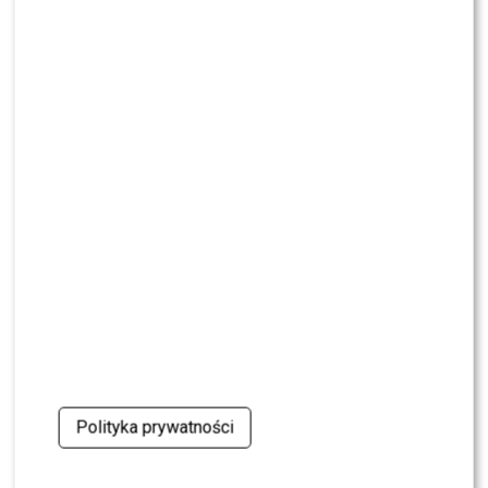
NEWS
Dorota R. przerywa milczenie po akcie
oskarżenia. Wydała obszerne oświadczenie
NEWS
Skolim nie wytrzymał. Tak skomentował ostrą
krytykę Dody
NEWS
Miszczak przerwał milczenie ws. Cichopek i
Kurzajewskiego: “Źle wybrali”. Zaskoczeni?
SHOWBIZ
Mandaryna ma już partnera w „Tańcu z
Gwiazdami”? To dopiero niespodzianka
Polityka prywatności
NEWS