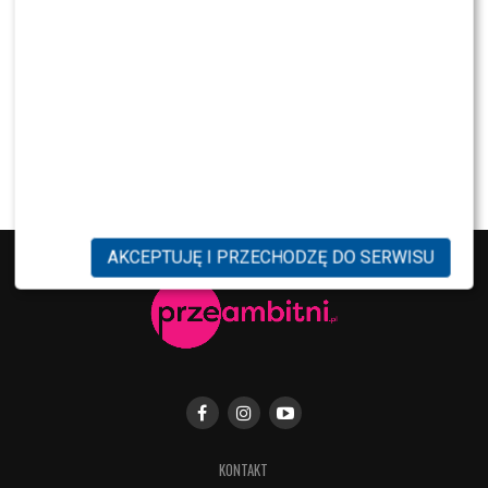
Majka Jeżowska poprowadziła „Dzień dobry TVN”.
Nie wszyscy byli zachwyceni
PRZE.TV
TYLKO U NAS: Grzegorz Collins pierwszy raz o
rozstaniu z Sylwią Bombą. Ujawnił kulisy
[WYWIAD]
AKCEPTUJĘ I PRZECHODZĘ DO SERWISU
KONTAKT