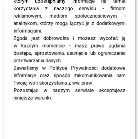
którym udostępniamy informacje na temat
Paulina Smaszcz komentuje swój wpis o Kurzajewskim: Dla
naszej całej rodziny ta sytuacja była nie do zniesienia
korzystania z naszego serwisu - firmom
reklamowym, mediom społecznościowym i
MODA
Doda, Wieniawa i Rozenek kuszą dekoltami –
analitykom, którzy mogą łączyć je z dodatkowymi
przypominamy historię wyzwolenia kobiet
informacjami.
NEWS
Zgoda jest dobrowolna i możesz wycofać ją
Zielona Fijał, Szostak w garniturze i Hyży w
w każdym momencie - masz prawo żądania
swetrze na premierze najmodniejszych butów na
nowy sezon
dostępu, sprostowania, usunięcia lub ograniczenia
przetwarzania danych.
WIĘCEJ ARTYKUŁÓW
Zawarliśmy w Polityce Prywatności dodatkowe
informacje oraz sposób zakomunikowania nam
Twojej woli skorzystania z ww. praw.
Pozostając w naszym serwisie akceptujesz
SHOWBIZ
niniejsze warunki.
SHOWBIZ
Żurnalista w „Tańcu z Gwiazdami”? Miszczak
przerwał milczenie
NEWS