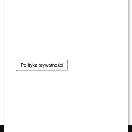
NEWS
Wielki transfer do „Dzień dobry TVN”. Do
programu dołącza znana gwiazda
NEWS
Dorota R. przerywa milczenie po akcie
oskarżenia. Wydała obszerne oświadczenie
NEWS
Skolim nie wytrzymał. Tak skomentował ostrą
Polityka prywatności
krytykę Dody
NEWS
Miszczak przerwał milczenie ws. Cichopek i
Kurzajewskiego: “Źle wybrali”. Zaskoczeni?