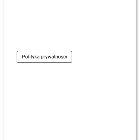
NEWS
Dominika Serowska nie chce pojednania z
Cichopek i Kurzajewskim? Wymowne słowa
NEWS
TVN, TVP czy Polsat? Polacy wybrali ulubioną
śniadaniówkę
Polityka prywatności
NEWS
Justyna Pochanke przerwała milczenie. Tak
pożegnała Andrzeja Morozowskiego
NEWS
Kolejna osoba traci PRACĘ w „Halo tu Polsat”.
Będą nowe duety?
NEWS
Kuba Badach OCENIŁ Skolima. Wspomniał nawet