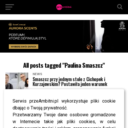
All posts tagged "Paulina Smaszcz"
NEWS
Smaszcz przy jednym stole z Cichopek i
Kurzajewskim? Postawiła jeden warunek
Serwis przeAmbitni.pl wykorzystuje pliki cookie
SHOWBIZ
Paulina Smaszcz UDERZA w Miszczaka. Padły
dbając o Twoją prywatność.
mocne słowa
Przetwarzamy Twoje dane osobowe gromadzone
w Internecie takie jak pliki cookies, w celu