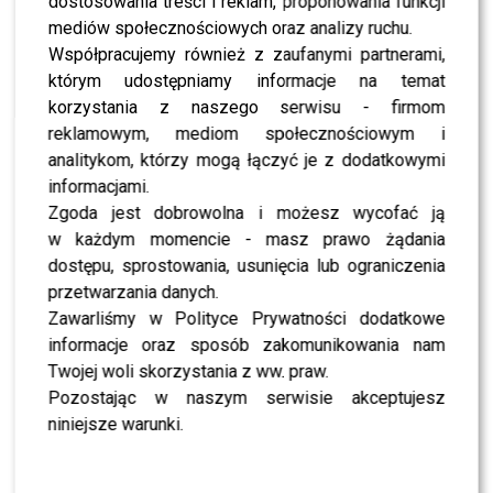
dostosowania treści i reklam, proponowania funkcji
NEWS
Paulina Smaszcz pokazała partnera. W sieci
mediów społecznościowych oraz analizy ruchu.
zawrzało
Współpracujemy również z zaufanymi partnerami,
którym udostępniamy informacje na temat
korzystania z naszego serwisu - firmom
SHOWBIZ
To Hakiel zobaczył w raportach detektywa ws.
reklamowym, mediom społecznościowym i
Cichopek. Prawda była druzgocąca
analitykom, którzy mogą łączyć je z dodatkowymi
informacjami.
Zgoda jest dobrowolna i możesz wycofać ją
NEWS
Marcin Hakiel nie wytrzymał i publicznie uderzył
w każdym momencie - masz prawo żądania
w Cichopek. Ostro?
dostępu, sprostowania, usunięcia lub ograniczenia
przetwarzania danych.
Zawarliśmy w Polityce Prywatności dodatkowe
NEWS
Wojna Pauliny Smaszcz z Joanną Kurską nabiera
informacje oraz sposób zakomunikowania nam
tempa? Obie nie zostawiły na sobie suchej nitki
Twojej woli skorzystania z ww. praw.
Pozostając w naszym serwisie akceptujesz
NEWS
niniejsze warunki.
Paulina Smaszcz pokazała swojego partnera? To
zdjęcie wywołało burzę [FOTO]