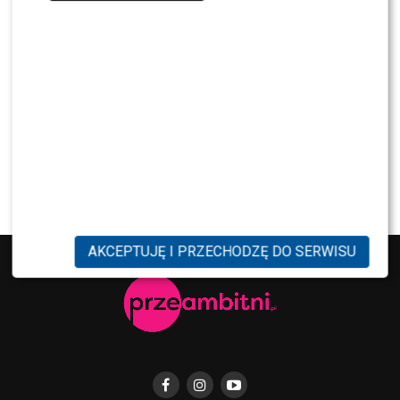
NEWS
Miszczak przerwał milczenie ws. Cichopek i
Kurzajewskiego: “Źle wybrali”. Zaskoczeni?
SHOWBIZ
Mandaryna ma już partnera w „Tańcu z
Gwiazdami”? To dopiero niespodzianka
AKCEPTUJĘ I PRZECHODZĘ DO SERWISU