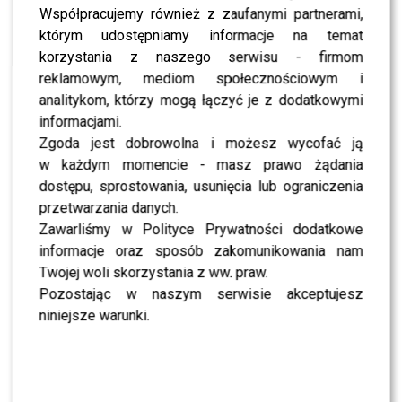
Współpracujemy również z zaufanymi partnerami,
MODA
Socha, Krupińska, Sykut, Dratwicki … – zobacz
którym udostępniamy informacje na temat
gwiazdy pokazu BIZUU
korzystania z naszego serwisu - firmom
reklamowym, mediom społecznościowym i
MODA
Gdzie Ci mężczyźni? Zobacz stylówki wszystkich
analitykom, którzy mogą łączyć je z dodatkowymi
mężczyzn Flesz Fashion Night
informacjami.
MODA
Zgoda jest dobrowolna i możesz wycofać ją
Kożuchowska, pszczółka Małgonia, czy drapieżna
Sara Boruc? Czyli najlepsze i najgorsze
w każdym momencie - masz prawo żądania
stylizacje tygodnia!
dostępu, sprostowania, usunięcia lub ograniczenia
przetwarzania danych.
MODA
Macademian Girl wymieniła TOP polskich
Zawarliśmy w Polityce Prywatności dodatkowe
projektantów. Kto to jest?
informacje oraz sposób zakomunikowania nam
NEWS
Twojej woli skorzystania z ww. praw.
Światowa gwiazda podglądała Maffashion na
pokazie – Jessica przegrywa?
Pozostając w naszym serwisie akceptujesz
niniejsze warunki.
NEWS
Spektakularny pokaz Doroty Goldpoint na
Targach Ślubnych
LIFESTYLE
Natalia Siwiec spędziła czas z byłym kochankiem