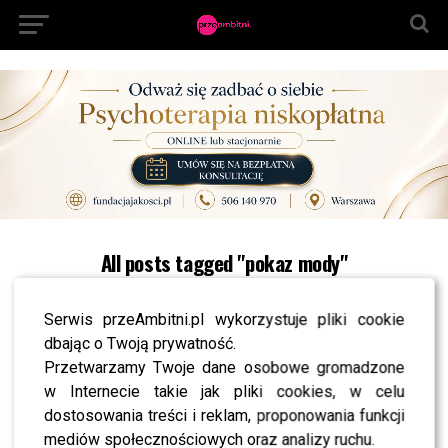
All posts tagged "pokaz mody"
MODA
przeModowe podsumowanie tygodnia gwiazd!
Serwis przeAmbitni.pl wykorzystuje pliki cookie
dbając o Twoją prywatność.
NEWS
Pokaz w zajezdni autobusowej – Daniel Jacob Dali
Przetwarzamy Twoje dane osobowe gromadzone
zaskakuje?
w Internecie takie jak pliki cookies, w celu
MODA
dostosowania treści i reklam, proponowania funkcji
Zobacz zdjęcia z pokazu BIZUU – magicznej
oprawy nadała Julia Pietrucha [posłuchaj]
mediów społecznościowych oraz analizy ruchu.