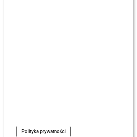
NEWS
Czy Olek Sikora czuje się BEZPIECZNIE w “Halo tu
Polsat”? Cichopek i Kurzajewski już nie PRACUJĄ
SHOWBIZ
Ida Nowakowska zachwycona Karolem
Nawrockim? Padła jednoznaczna ocena
NEWS
Wielki transfer do „Dzień dobry TVN”. Do
programu dołącza znana gwiazda
NEWS
Dorota R. przerywa milczenie po akcie
oskarżenia. Wydała obszerne oświadczenie
NEWS
Skolim nie wytrzymał. Tak skomentował ostrą
krytykę Dody
Polityka prywatności