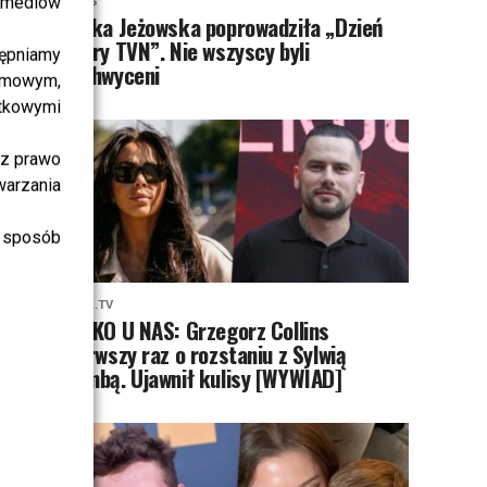
i mediów
NEWS
Majka Jeżowska poprowadziła „Dzień
dobry TVN”. Nie wszyscy byli
ępniamy
zachwyceni
amowym,
atkowymi
sz prawo
warzania
 sposób
PRZE.TV
TYLKO U NAS: Grzegorz Collins
pierwszy raz o rozstaniu z Sylwią
Bombą. Ujawnił kulisy [WYWIAD]