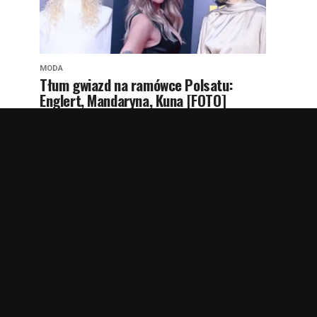
MODA
Tłum gwiazd na ramówce Polsatu:
Englert, Mandaryna, Kuna [FOTO]