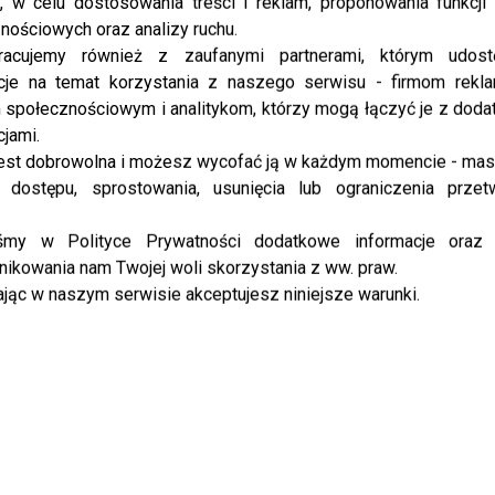
, w celu dostosowania treści i reklam, proponowania funkcj
nościowych oraz analizy ruchu.
racujemy również z zaufanymi partnerami, którym udost
cje na temat korzystania z naszego serwisu - firmom rekl
społecznościowym i analitykom, którzy mogą łączyć je z dod
cjami.
est dobrowolna i możesz wycofać ją w każdym momencie - ma
 dostępu, sprostowania, usunięcia lub ograniczenia przet
iśmy w Polityce Prywatności dodatkowe informacje oraz
ikowania nam Twojej woli skorzystania z ww. praw.
jąc w naszym serwisie akceptujesz niniejsze warunki.