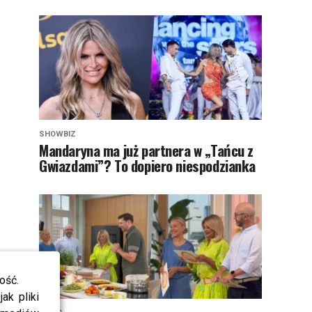
SHOWBIZ
Mandaryna ma już partnera w „Tańcu z
Gwiazdami”? To dopiero niespodzianka
ość.
ak pliki