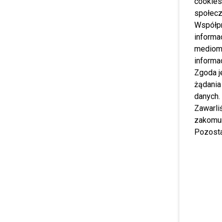
cookies
społecz
Współp
informa
mediom 
informa
Zgoda j
żądania
danych.
Zawarl
zakomun
Pozosta