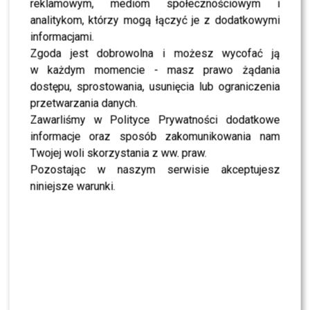
reklamowym, mediom społecznościowym i
NEWS
analitykom, którzy mogą łączyć je z dodatkowymi
Miszczak przerwał milczenie ws. Cichopek i
Kurzajewskiego: “Źle wybrali”. Zaskoczeni?
informacjami.
Zgoda jest dobrowolna i możesz wycofać ją
w każdym momencie - masz prawo żądania
SHOWBIZ
dostępu, sprostowania, usunięcia lub ograniczenia
Mandaryna ma już partnera w „Tańcu z
Gwiazdami”? To dopiero niespodzianka
przetwarzania danych.
Zawarliśmy w Polityce Prywatności dodatkowe
informacje oraz sposób zakomunikowania nam
NEWS
Twojej woli skorzystania z ww. praw.
Majka Jeżowska poprowadziła „Dzień dobry TVN”.
Nie wszyscy byli zachwyceni
Pozostając w naszym serwisie akceptujesz
niniejsze warunki.
PRZE.TV
TYLKO U NAS: Grzegorz Collins pierwszy raz o
rozstaniu z Sylwią Bombą. Ujawnił kulisy
[WYWIAD]
NEWS
Antoni Królikowski nie odpuszcza? Zapowiada
walkę po wyroku sądu