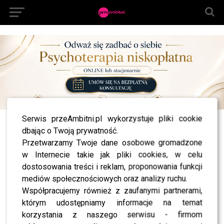
Serwis przeAmbitni.pl wykorzystuje pliki cookie
All posts tagged "Projekt Lady półfinał"
dbając o Twoją prywatność.
Przetwarzamy Twoje dane osobowe gromadzone
NEWS
w Internecie takie jak pliki cookies, w celu
Półfinał Projektu Lady: Dziewczyny odbędą
podróż w czasie – wiemy, co je czeka!
dostosowania treści i reklam, proponowania funkcji
mediów społecznościowych oraz analizy ruchu.
Współpracujemy również z zaufanymi partnerami,
którym udostępniamy informacje na temat
korzystania z naszego serwisu - firmom
SHOWBIZ