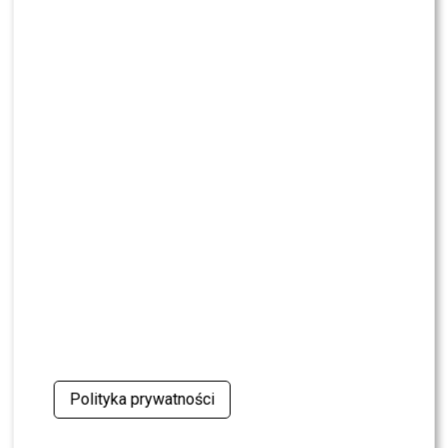
CASTING
CASTING: Jak wziąć udział w programie „Nasz
Nowy Dom”?
MODA
Gwiazdy w czerni na premierze nowych perfum
OVERDOSE marki ARMAF: Opozda, Sablewska,
Collins, Sikora [FOTO]
SHOWBIZ
Julia Wieniawa poza jury „Tańca z Gwiazdami”?
Kulisy wyszły na jaw
NEWS
Program Marcina Prokopa PRZENOSI SIĘ do
Polsatu. Wielki transfer?
Polityka prywatności
MODA
Tłum gwiazd na ramówce Polsatu: Englert,