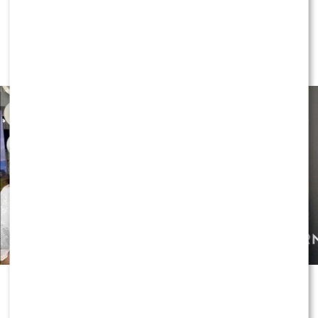
BEZPIECZNIE w “Halo tu Polsat”!?
Cichopek i Kurzajewski już nie
PRACUJĄ!
Czy OLEK Sikora czuje się BEZPIECZNIE w “Halo tu
Polsat”!? Cichopek i Kurzajewski już nie PRACUJĄ!