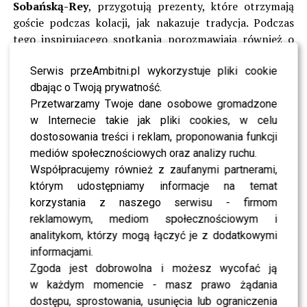
Sobańską-Rey
, przygotują prezenty, które otrzymają
goście podczas kolacji, jak nakazuje tradycja. Podczas
tego inspirującego spotkania porozmawiają również o
historii i rodzinie.
Serwis przeAmbitni.pl wykorzystuje pliki cookie
Uczestniczki będą również miały chwilę na relaks.
dbając o Twoją prywatność.
Dziewczęta udadzą się bowiem do Krakowa,
gdzie między
Przetwarzamy Twoje dane osobowe gromadzone
innymi czeka je nocna przejażdżka dorożkami. A przed
w Internecie takie jak pliki cookies, w celu
wielką ucztą na zamku, będą miały szansę spojrzeć na
dostosowania treści i reklam, proponowania funkcji
wszystko z góry, by nabrać dystansu do tego, co
mediów społecznościowych oraz analizy ruchu.
wydarzyło się w programie!
Współpracujemy również z zaufanymi partnerami,
którym udostępniamy informacje na temat
Kolejny odcinek już w piątek o 20:00 w TVN7! Będziecie
korzystania z naszego serwisu - firmom
oglądać?
reklamowym, mediom społecznościowym i
analitykom, którzy mogą łączyć je z dodatkowymi
ZOBACZ RÓWNIEŻ- Poznaliśmy najpiękniejsze
informacjami.
mieszkanki Mazowsza – zobacz zdjęcia
Zgoda jest dobrowolna i możesz wycofać ją
w każdym momencie - masz prawo żądania
dostępu, sprostowania, usunięcia lub ograniczenia