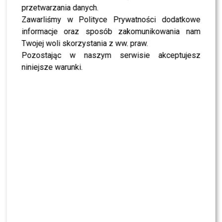
przetwarzania danych.
Zawarliśmy w Polityce Prywatności dodatkowe
informacje oraz sposób zakomunikowania nam
Fot. Materiały prasowe TVN
Twojej woli skorzystania z ww. praw.
Pozostając w naszym serwisie akceptujesz
AW
niniejsze warunki.
0
0
PODOBNE ARTYKUŁY:
PROJEKT LADY
PROJEKT LADY 2021
PROJEKT LADY NOWY SEZON
PROJEKT LADY PÓŁFINAŁ
PRZEAMBITNI
WYWIADY GWIAZD
Kasia Warnke pozuje nago do ciałopozytywnego
kalendarza: Czasami ma człowiek chwilkę, żeby sobie
przypomnieć kim jest
Opiekuńczy Królikowski czule obejmuje brzuszek Opozdy
na ściance