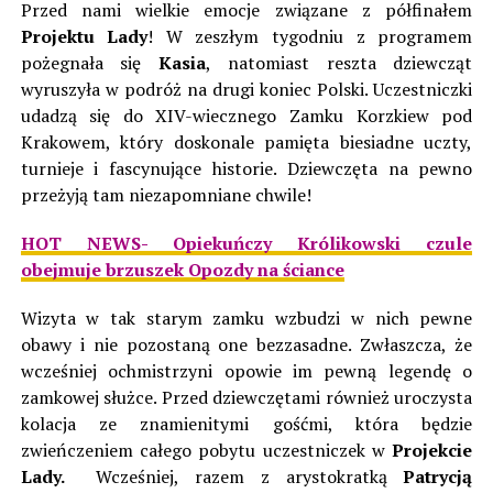
Przed nami wielkie emocje związane z półfinałem
Projektu Lady
! W zeszłym tygodniu z programem
pożegnała się
Kasia
, natomiast reszta dziewcząt
wyruszyła w
podróż na drugi koniec Polski. Uczestniczki
udadzą się do XIV-wiecznego Zamku Korzkiew pod
Krakowem, który doskonale pamięta biesiadne uczty,
turnieje i fascynujące historie. Dziewczęta na pewno
przeżyją tam niezapomniane chwile!
HOT NEWS- Opiekuńczy Królikowski czule
obejmuje brzuszek Opozdy na ściance
Wizyta w tak starym zamku wzbudzi w nich pewne
obawy i nie pozostaną one bezzasadne. Zwłaszcza, że
wcześniej ochmistrzyni opowie im pewną legendę o
zamkowej służce. Przed dziewczętami również uroczysta
kolacja ze znamienitymi gośćmi, która będzie
zwieńczeniem całego pobytu uczestniczek w
Projekcie
Lady.
Wcześniej, razem z arystokratką
Patrycją