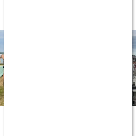
Wielki transfer do „Dzień dobry
TVN”. Do programu dołącza znana
gwiazda
„Dzień dobry TVN” nie zwalnia tempa
i już przygotowuje kolejne nowości