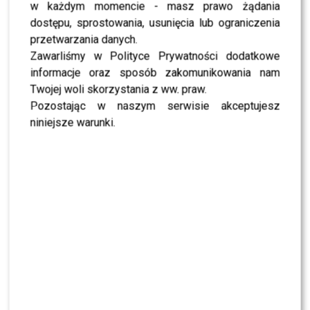
nadchodzącym czasie. Bo to
w każdym momencie - masz prawo żądania
bardzo cenne, a tak
dostępu, sprostowania, usunięcia lub ograniczenia
rzadkie, kiedy jesteśmy
przetwarzania danych.
Zawarliśmy w Polityce Prywatności dodatkowe
dorośli
informacje oraz sposób zakomunikowania nam
Aldona! Dziękuję
Twojej woli skorzystania z ww. praw.
Pozostając w naszym serwisie akceptujesz
niniejsze warunki.
Jak Wam się podobają efekty tej sesji?
ZOBACZ RÓWNIEŻ- Opiekuńczy Królikowski czule
obejmuje brzuszek Opozdy na ściance