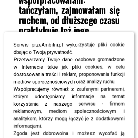
tańczyłam, zajmowałam się
ruchem, od dłuższego czasu
praktykuję też jogę
Serwis przeAmbitni.pl wykorzystuje pliki cookie
Czarnobiałe fotografie
Kasi
wykonała
Aldona
dbając o Twoją prywatność.
Karczmarczyk
. Na zdjęciach aktorka zapozowała nago,
Przetwarzamy Twoje dane osobowe gromadzone
przykryta jedynie przezroczystą tkaniną. Pod zdjęciami
w Internecie takie jak pliki cookies, w celu
napisała:
dostosowania treści i reklam, proponowania funkcji
mediów społecznościowych oraz analizy ruchu.
Czasami ma człowiek
Współpracujemy również z zaufanymi partnerami,
chwilkę, żeby sobie
którym udostępniamy informacje na temat
korzystania z naszego serwisu - firmom
przypomnieć… Kim jest…
reklamowym, mediom społecznościowym i
Dokąd zmierza?.. Właśnie
analitykom, którzy mogą łączyć je z dodatkowymi
tego Wam życzę w
informacjami.
Zgoda jest dobrowolna i możesz wycofać ją