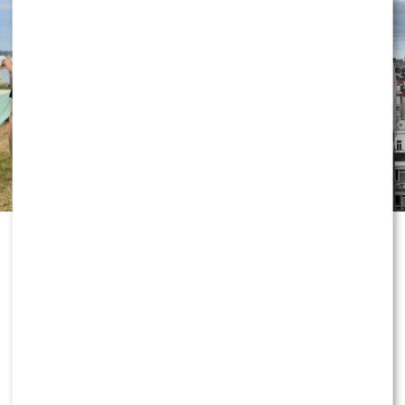
„Dzień dobry TVN” nie zwalnia tempa
i już przygotowuje kolejne nowości
przed jesienną ramówką. Wszystko
wskazuje na to, że do redakcji
dołączy znana twarz, która ma