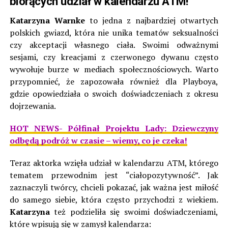
biorących udział w kalendarzu ATM!
Katarzyna Warnke
to jedna z najbardziej otwartych
polskich gwiazd, która nie unika tematów seksualności
czy akceptacji własnego ciała. Swoimi odważnymi
sesjami, czy kreacjami z czerwonego dywanu często
wywołuje burze w mediach społecznościowych. Warto
przypomnieć, że zapozowała również dla Playboya,
gdzie opowiedziała o swoich doświadczeniach z okresu
dojrzewania.
HOT NEWS- Półfinał Projektu Lady: Dziewczyny
odbędą podróż w czasie – wiemy, co je czeka!
Teraz aktorka wzięła udział w kalendarzu ATM, którego
tematem przewodnim jest “ciałopozytywność”. Jak
zaznaczyli twórcy, chcieli pokazać, jak ważna jest miłość
do samego siebie, która często przychodzi z wiekiem.
Katarzyna
też podzieliła się swoimi doświadczeniami,
które wpisują się w zamysł kalendarza: