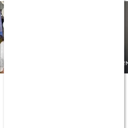
Czy OLEK Sikora czuje się BEZPIECZNIE w “Halo tu
Polsat”!? Cichopek i Kurzajewski już nie PRACUJĄ!
ZOBACZ RÓWNIEŻ:
Skolim nie wytrzymał. Tak
skomentował ostrą krytykę Dody
0
0