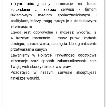
spot reklamowy!
którym udostępniamy informacje na temat
korzystania z naszego serwisu - firmom
LIFESTYLE
Anna Przybylska nie żyje! Zobaczcie jej ostatnie
reklamowym, mediom społecznościowym i
zdjęcie z Instagramu!
analitykom, którzy mogą łączyć je z dodatkowymi
NEWS
informacjami.
,,Reconcile” – singiel zespołu Dawida Podsiadło
Zgoda jest dobrowolna i możesz wycofać ją
NEWS
w każdym momencie - masz prawo żądania
Anna Przybylska nigdy nie szanowała fanów i
fotoreporterów!
dostępu, sprostowania, usunięcia lub ograniczenia
przetwarzania danych.
NEWS
Anna Przybylska wyciągnie konsekwencje prawne
Zawarliśmy w Polityce Prywatności dodatkowe
ze swojego uśmiercenia!
informacje oraz sposób zakomunikowania nam
Twojej woli skorzystania z ww. praw.
NEWS
Anna Przybylska nie żyje?!
Pozostając w naszym serwisie akceptujesz
niniejsze warunki.
SHOWBIZ
SHOWBIZ