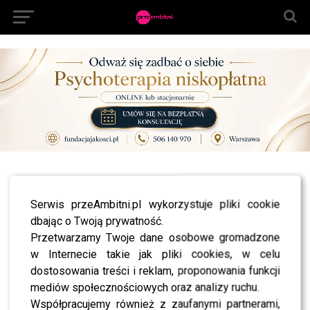
All posts tagged "reconcile"
Serwis przeAmbitni.pl wykorzystuje pliki cookie
NEWS
Poznaj wyrok dotyczący artykułu o śmierci Anny
dbając o Twoją prywatność.
Przybylskiej na Pudelku. Co postanowił sąd?
Przetwarzamy Twoje dane osobowe gromadzone
LIFESTYLE
w Internecie takie jak pliki cookies, w celu
Pożegnalny list mamy Anny Przybylskiej!
dostosowania treści i reklam, proponowania funkcji
Poruszająca wypowiedź!
mediów społecznościowych oraz analizy ruchu.
LIFESTYLE
Anna Przybylska nie żyje! Zobaczcie jej ostatni
Współpracujemy również z zaufanymi partnerami,