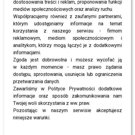
dostosowania treści i reklam, proponowania funkcji
mediów społecznościowych oraz analizy ruchu.
NEWS
Pola Wiśniewska nie wytrzymała. Padły gorzkie
Współpracujemy również z zaufanymi partnerami,
słowa o Michale
którym udostępniamy informacje na temat
korzystania z naszego serwisu - firmom
reklamowym, mediom społecznościowym i
NEWS
Smaszcz przy jednym stole z Cichopek i
analitykom, którzy mogą łączyć je z dodatkowymi
Kurzajewskim? Postawiła jeden warunek
informacjami.
Zgoda jest dobrowolna i możesz wycofać ją
w każdym momencie - masz prawo żądania
NEWS
Co z majątkiem Michała i Poli Wiśniewskich?
dostępu, sprostowania, usunięcia lub ograniczenia
Nowe ustalenia zaskakują
przetwarzania danych.
Zawarliśmy w Polityce Prywatności dodatkowe
informacje oraz sposób zakomunikowania nam
NEWS
Michał Wiśniewski komentuje rozpad
Twojej woli skorzystania z ww. praw.
małżeństwa. Tak dziś mówi o Poli
Pozostając w naszym serwisie akceptujesz
niniejsze warunki.
NEWS
Aneta Zając i Mikołaj Krawczyk zakończą