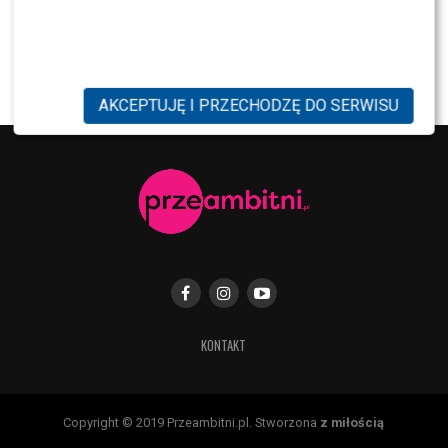
PRZE.TV
TYLKO U NAS: Grzegorz Collins pierwszy raz o
rozstaniu z Sylwią Bombą. Ujawnił kulisy
[WYWIAD]
AKCEPTUJĘ I PRZECHODZĘ DO SERWISU
KONTAKT
Copyright © 2019 Przeambitni.pl. Stworzona
z miłością