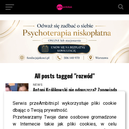
All posts tagged "rozwód"
NEWS
Antoni Królikowski nie odpuszcza? Zapowiada
walkę po wyroku sądu
Serwis przeAmbitni.pl wykorzystuje pliki cookie
dbając o Twoją prywatność.
NEWS
Pola Wiśniewska UDERZA w Michała: „Tam było
Przetwarzamy Twoje dane osobowe gromadzone
wszystko celowe”
w Internecie takie jak pliki cookies, w celu