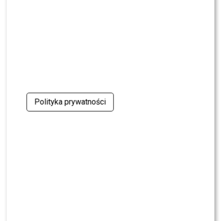
oskarżenia. Wydała obszerne oświadczenie
NEWS
Skolim nie wytrzymał. Tak skomentował ostrą
krytykę Dody
NEWS
Miszczak przerwał milczenie ws. Cichopek i
Kurzajewskiego: “Źle wybrali”. Zaskoczeni?
Polityka prywatności
SHOWBIZ
Mandaryna ma już partnera w „Tańcu z
Gwiazdami”? To dopiero niespodzianka
NEWS
Majka Jeżowska poprowadziła „Dzień dobry TVN”.
Nie wszyscy byli zachwyceni