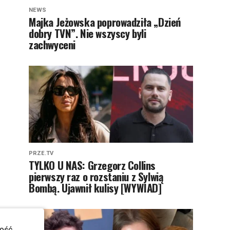
NEWS
Majka Jeżowska poprowadziła „Dzień
dobry TVN”. Nie wszyscy byli
zachwyceni
PRZE.TV
TYLKO U NAS: Grzegorz Collins
pierwszy raz o rozstaniu z Sylwią
Bombą. Ujawnił kulisy [WYWIAD]
ość.