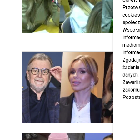
Przetwa
cookies
społecz
Współp
informa
mediom 
informa
Zgoda j
żądania
danych.
Zawarl
zakomun
Pozosta