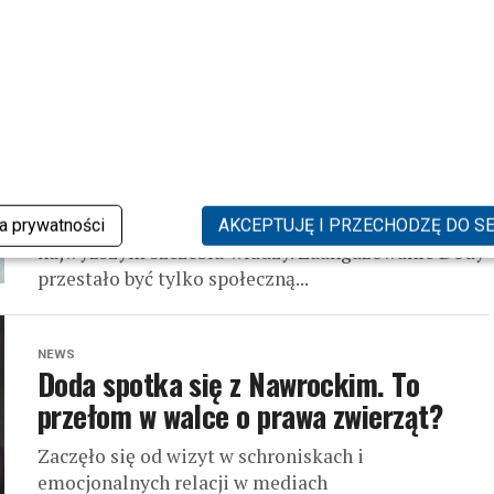
NEWS
Doda komentuje spotkanie z
Nawrockim. Oto, co udało się załatwić
Zaczęło się od wizyt w schroniskach i
dramatycznych relacji w mediach
społecznościowych, a skończyło na rozmowie na
ka prywatności
AKCEPTUJĘ I PRZECHODZĘ DO S
najwyższym szczeblu władzy. Zaangażowanie Dody
przestało być tylko społeczną...
NEWS
Doda spotka się z Nawrockim. To
przełom w walce o prawa zwierząt?
Zaczęło się od wizyt w schroniskach i
emocjonalnych relacji w mediach