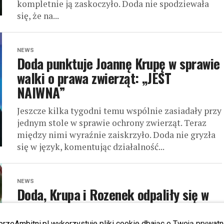
kompletnie ją zaskoczyło. Doda nie spodziewała
się, że na...
NEWS
Doda punktuje Joannę Krupę w sprawie
walki o prawa zwierząt: „JEST
NAIWNA”
Jeszcze kilka tygodni temu wspólnie zasiadały przy
jednym stole w sprawie ochrony zwierząt. Teraz
między nimi wyraźnie zaiskrzyło. Doda nie gryzła
się w język, komentując działalność...
NEWS
Doda, Krupa i Rozenek odpaliły się w
Sejmie. Nie przebierały w słowach
[WIDEO]
przeAmbitni.pl wykorzystuje pliki cookie dbając o Twoją prywatn