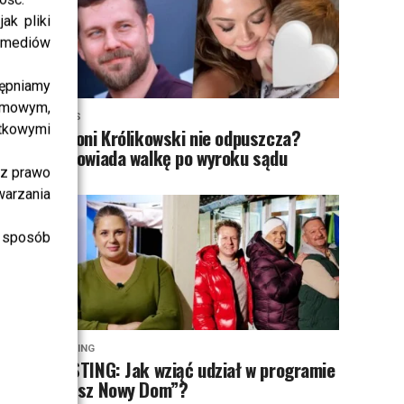
ak pliki
i mediów
ępniamy
amowym,
NEWS
atkowymi
Antoni Królikowski nie odpuszcza?
Zapowiada walkę po wyroku sądu
sz prawo
warzania
 sposób
CASTING
CASTING: Jak wziąć udział w programie
„Nasz Nowy Dom”?