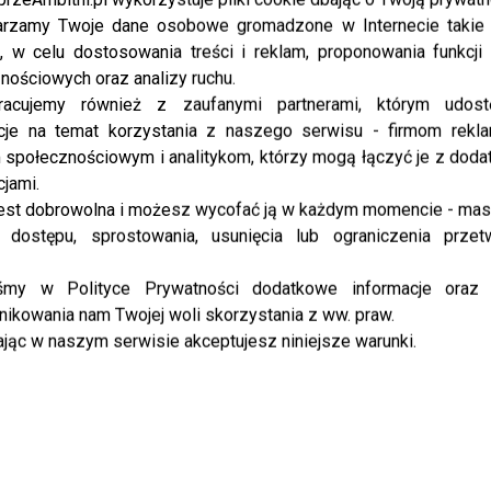
rzamy Twoje dane osobowe gromadzone w Internecie takie j
Rok 2026 zaczął się od wydarzeń, które przeniosły
, w celu dostosowania treści i reklam, proponowania funkcj
show-biznes prosto na sejmowe korytarze.
nościowych oraz analizy ruchu.
Dzisiejsze posiedzenie komisji ds. ochrony
racujemy również z zaufanymi partnerami, którym udost
zwierząt przerodziło się w emocjonującą
cje na temat korzystania z naszego serwisu - firmom rekl
konfrontację gwiazd, polityków...
społecznościowym i analitykom, którzy mogą łączyć je z dod
cjami.
est dobrowolna i możesz wycofać ją w każdym momencie - ma
PRZE.TV
 dostępu, sprostowania, usunięcia lub ograniczenia przet
TYLKO U NAS: Doda odpowiada
Miszczakowi. Padły ostre słowa o
iśmy w Polityce Prywatności dodatkowe informacje oraz
Rozenek-Majdan
ikowania nam Twojej woli skorzystania z ww. praw.
jąc w naszym serwisie akceptujesz niniejsze warunki.
Wieczór w warszawskim hotelu przerodził się w
coś więcej niż zwykłe wydarzenie artystyczne.
Padły mocne słowa i deklaracje, które mogą realnie
odmienić los tysięcy zwierząt. Co...