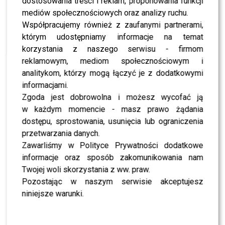
dostosowania treści i reklam, proponowania funkcji
NEWS
To one wystąpią w HICIE TVN-u. Tomaszewska i
mediów społecznościowych oraz analizy ruchu.
Zając to dopiero początek
Współpracujemy również z zaufanymi partnerami,
którym udostępniamy informacje na temat
korzystania z naszego serwisu - firmom
NEWS
Ujawniamy gwiazdy specjalnej edycji „The Floor”.
reklamowym, mediom społecznościowym i
Nie brakuje zaskoczeń
analitykom, którzy mogą łączyć je z dodatkowymi
informacjami.
Zgoda jest dobrowolna i możesz wycofać ją
NEWS
Kultowe programy TVN znikają z ramówki.
w każdym momencie - masz prawo żądania
Widzowie w szoku
dostępu, sprostowania, usunięcia lub ograniczenia
przetwarzania danych.
Zawarliśmy w Polityce Prywatności dodatkowe
NEWS
Co nowego wiosną w TVN? Sprawdź, kiedy
informacje oraz sposób zakomunikowania nam
startują ulubione programy i seriale
Twojej woli skorzystania z ww. praw.
Pozostając w naszym serwisie akceptujesz
NEWS
niniejsze warunki.
Sandra Kubicka wystąpi w znanym programie
TVN. To, co dzieje się za kulisami, budzi emocje