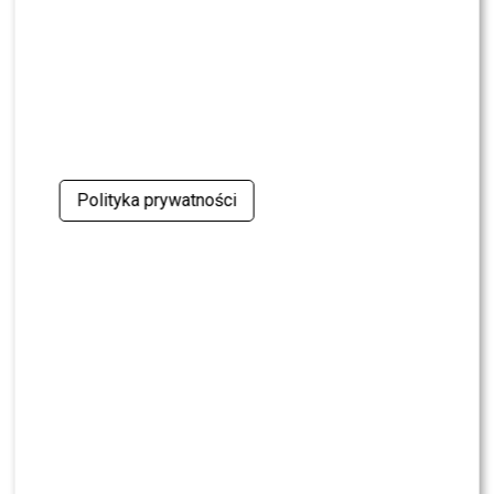
NEWS
Program Marcina Prokopa PRZENOSI SIĘ do
Polsatu. Wielki transfer?
MODA
Tłum gwiazd na ramówce Polsatu: Englert,
Mandaryna, Kuna [FOTO]
Polityka prywatności
NEWS
Internauci wybrali nową parę dla „Dzień dobry
TVN”. Czy stacja posłucha ich głosu?
NEWS
Dominika Serowska nie chce pojednania z
Cichopek i Kurzajewskim? Wymowne słowa
NEWS
TVN, TVP czy Polsat? Polacy wybrali ulubioną