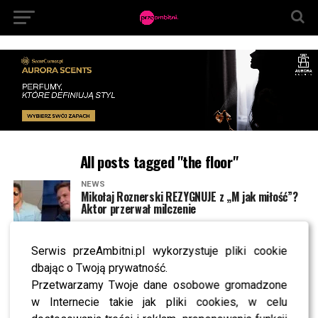
All posts tagged "the floor"
NEWS
Mikołaj Roznerski REZYGNUJE z „M jak miłość”?
Aktor przerwał milczenie
Serwis przeAmbitni.pl wykorzystuje pliki cookie
MODA
Malwina Wędzikowska oceniła styl Skolima. Padły
dbając o Twoją prywatność.
zaskakujące słowa
Przetwarzamy Twoje dane osobowe gromadzone
w Internecie takie jak pliki cookies, w celu