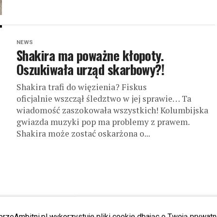
NEWS
Shakira ma poważne kłopoty.
Oszukiwała urząd skarbowy?!
Shakira trafi do więzienia? Fiskus
oficjalnie wszczął śledztwo w jej sprawie… Ta
wiadomość zaszokowała wszystkich! Kolumbijska
gwiazda muzyki pop ma problemy z prawem.
Shakira może zostać oskarżona o...
przeAmbitni.pl wykorzystuje pliki cookie dbając o Twoją prywatn