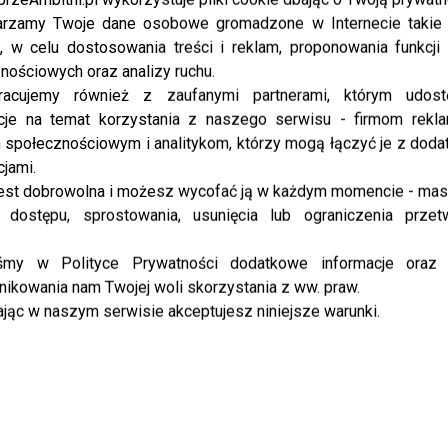
rzamy Twoje dane osobowe gromadzone w Internecie takie j
, w celu dostosowania treści i reklam, proponowania funkcj
nościowych oraz analizy ruchu.
racujemy również z zaufanymi partnerami, którym udost
cje na temat korzystania z naszego serwisu - firmom rekl
społecznościowym i analitykom, którzy mogą łączyć je z dod
cjami.
est dobrowolna i możesz wycofać ją w każdym momencie - ma
 dostępu, sprostowania, usunięcia lub ograniczenia przet
iśmy w Polityce Prywatności dodatkowe informacje oraz
ikowania nam Twojej woli skorzystania z ww. praw.
jąc w naszym serwisie akceptujesz niniejsze warunki.