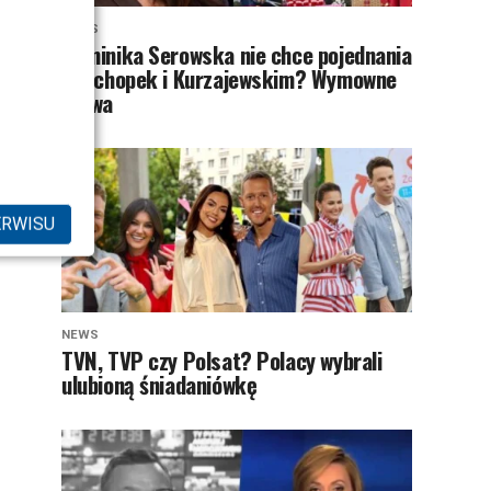
NEWS
Dominika Serowska nie chce pojednania
z Cichopek i Kurzajewskim? Wymowne
słowa
ERWISU
NEWS
TVN, TVP czy Polsat? Polacy wybrali
ulubioną śniadaniówkę