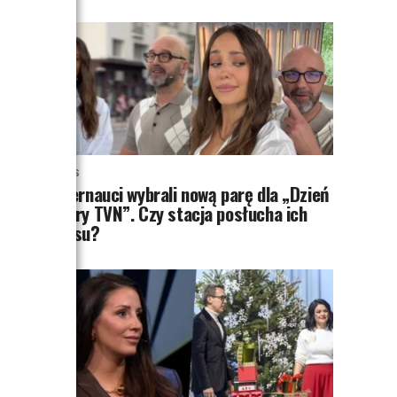
NEWS
Internauci wybrali nową parę dla „Dzień
dobry TVN”. Czy stacja posłucha ich
głosu?