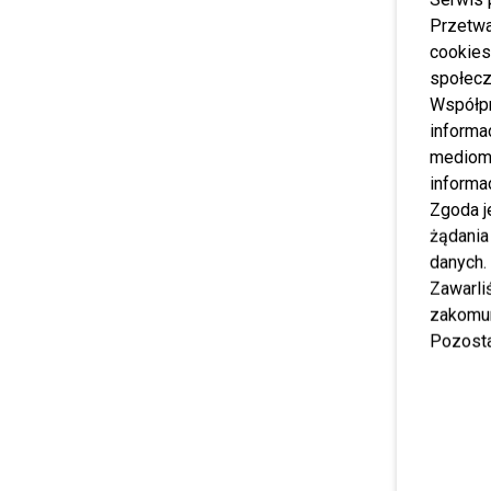
Przetwa
cookies
społecz
Współp
informa
mediom 
informa
Zgoda j
żądania
danych.
Zawarl
zakomun
Pozosta