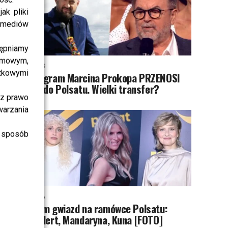
ak pliki
i mediów
ępniamy
amowym,
NEWS
atkowymi
Program Marcina Prokopa PRZENOSI
SIĘ do Polsatu. Wielki transfer?
sz prawo
warzania
 sposób
MODA
Tłum gwiazd na ramówce Polsatu:
Englert, Mandaryna, Kuna [FOTO]