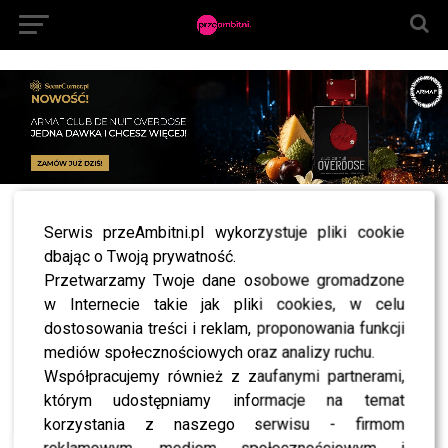
All posts tagged "vlogerka"
Serwis przeAmbitni.pl wykorzystuje pliki cookie
dbając o Twoją prywatność.
NEWS
Littlemooonster96 nie radzi sobie z krytyką w
Przetwarzamy Twoje dane osobowe gromadzone
Tańcu z Gwiazdami? “Jest mi bardzo przykro”
w Internecie takie jak pliki cookies, w celu
dostosowania treści i reklam, proponowania funkcji
mediów społecznościowych oraz analizy ruchu.
Współpracujemy również z zaufanymi partnerami,
SHOWBIZ
którym udostępniamy informacje na temat
korzystania z naszego serwisu - firmom
NEWS