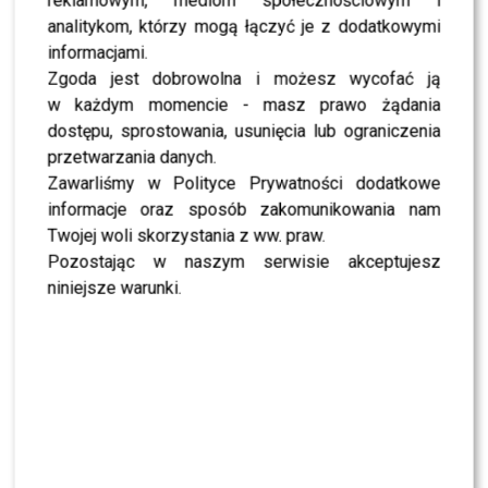
Dorota R. przerywa milczenie po akcie
reklamowym, mediom społecznościowym i
oskarżenia. Wydała obszerne oświadczenie
analitykom, którzy mogą łączyć je z dodatkowymi
informacjami.
Zgoda jest dobrowolna i możesz wycofać ją
NEWS
Skolim nie wytrzymał. Tak skomentował ostrą
w każdym momencie - masz prawo żądania
krytykę Dody
dostępu, sprostowania, usunięcia lub ograniczenia
przetwarzania danych.
Zawarliśmy w Polityce Prywatności dodatkowe
NEWS
Miszczak przerwał milczenie ws. Cichopek i
informacje oraz sposób zakomunikowania nam
Kurzajewskiego: “Źle wybrali”. Zaskoczeni?
Twojej woli skorzystania z ww. praw.
Pozostając w naszym serwisie akceptujesz
niniejsze warunki.
SHOWBIZ
Mandaryna ma już partnera w „Tańcu z
Gwiazdami”? To dopiero niespodzianka
NEWS
Majka Jeżowska poprowadziła „Dzień dobry TVN”.
Nie wszyscy byli zachwyceni