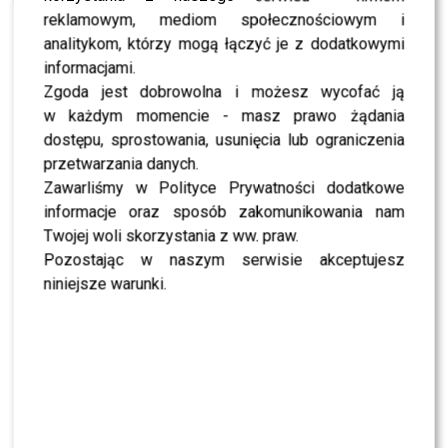
reklamowym, mediom społecznościowym i
analitykom, którzy mogą łączyć je z dodatkowymi
SHOWBIZ
informacjami.
NEWS
Zgoda jest dobrowolna i możesz wycofać ją
Jeden telefon odmienił życie Dawida
w każdym momencie - masz prawo żądania
Kwiatkowskiego. W tle Justin Bieber
dostępu, sprostowania, usunięcia lub ograniczenia
przetwarzania danych.
SHOWBIZ
Zawarliśmy w Polityce Prywatności dodatkowe
Żurnalista w „Tańcu z Gwiazdami”? Miszczak
informacje oraz sposób zakomunikowania nam
przerwał milczenie
Twojej woli skorzystania z ww. praw.
Pozostając w naszym serwisie akceptujesz
NEWS
niniejsze warunki.
„Lato z Radiem i TVP”: Skolim rozpętał dyskusję.
Wszystko przez jeden element
SHOWBIZ
Jędrzejczyk podlizuje się Wieniawie przed
„Tańcem z Gwiazdami”? Padły mocne słowa