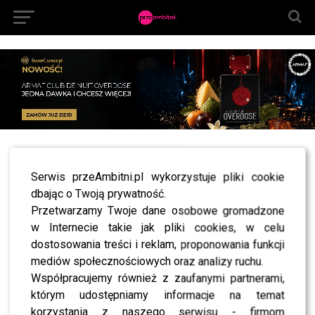
All posts tagged "Zenek Martyniuk sylwester
marzeń"
Serwis przeAmbitni.pl wykorzystuje pliki cookie
dbając o Twoją prywatność.
NEWS
Dumny Zenek: “Przez Twe Oczy Zielone” ma 200
Przetwarzamy Twoje dane osobowe gromadzone
mln wyświetleń na YouTube – zaśpiewa to w
w Internecie takie jak pliki cookies, w celu
Zakopanem?
dostosowania treści i reklam, proponowania funkcji
NEWS
mediów społecznościowych oraz analizy ruchu.
Zenek Martyniuk komentuje: Dua Lipa wystąpi na
Sylwestrze Marzeń z Dwójką?
Współpracujemy również z zaufanymi partnerami,
którym udostępniamy informacje na temat
korzystania z naszego serwisu - firmom