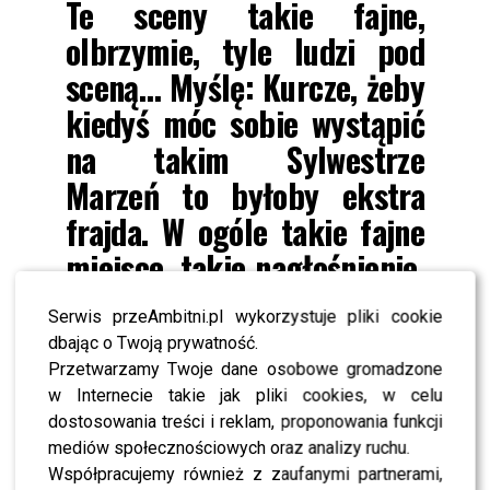
Te sceny takie fajne,
olbrzymie, tyle ludzi pod
sceną… Myślę: Kurcze, żeby
kiedyś móc sobie wystąpić
na takim Sylwestrze
Marzeń to byłoby ekstra
frajda. W ogóle takie fajne
miejsce, takie nagłośnienie,
jacy artyści z każdego
Serwis przeAmbitni.pl wykorzystuje pliki cookie
gatunku!
dbając o Twoją prywatność.
Przetwarzamy Twoje dane osobowe gromadzone
w Internecie takie jak pliki cookies, w celu
HOT NEWS- Maryla Rodowicz zarobi fortunę za
dostosowania treści i reklam, proponowania funkcji
sylwestrowy występ!
mediów społecznościowych oraz analizy ruchu.
Współpracujemy również z zaufanymi partnerami,
W 2016 roku w końcu spełniło się jego marzenie i dostał