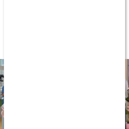
NEWS
Majka Jeżowska poprowadziła „Dzień
dobry TVN”. Nie wszyscy byli
zachwyceni