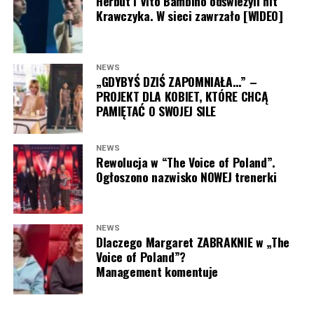
Herbut i Vito Bambino odświeżyli hit
stałe? Dajcie znać w komentarzu pod artykułem!
Krawczyka. W sieci zawrzało [WIDEO]
NEWS
„GDYBYŚ DZIŚ ZAPOMNIAŁA…” –
PROJEKT DLA KOBIET, KTÓRE CHCĄ
PAMIĘTAĆ O SWOJEJ SILE
NEWS
Rewolucja w “The Voice of Poland”.
Ogłoszono nazwisko NOWEJ trenerki
NEWS
Dlaczego Margaret ZABRAKNIE w „The
Voice of Poland”?
Management komentuje