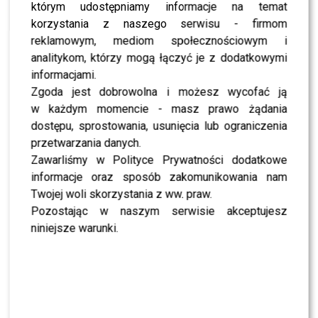
którym udostępniamy informacje na temat
zaproszenie od TVP. W tym roku wystąpi na
Sylwestrze
korzystania z naszego serwisu - firmom
z Dwójką
po raz siódmy:
reklamowym, mediom społecznościowym i
analitykom, którzy mogą łączyć je z dodatkowymi
Tak mówią, że tam gdzie
informacjami.
jest Zenek jest impreza.
Zgoda jest dobrowolna i możesz wycofać ją
Cieszę się, że udało mi
w każdym momencie - masz prawo żądania
dostępu, sprostowania, usunięcia lub ograniczenia
nagrać tych kilka piosenek,
przetwarzania danych.
bo przecież zapraszają mnie
Zawarliśmy w Polityce Prywatności dodatkowe
dlatego, że gram piosenki,
informacje oraz sposób zakomunikowania nam
Twojej woli skorzystania z ww. praw.
które zna cała Polska
Pozostając w naszym serwisie akceptujesz
niniejsze warunki.
Dumny wokalista przypomniał, że jego utwór
“Przez
twe oczy zielone”
ma 200 milionów wyświetleń na
YouTube: