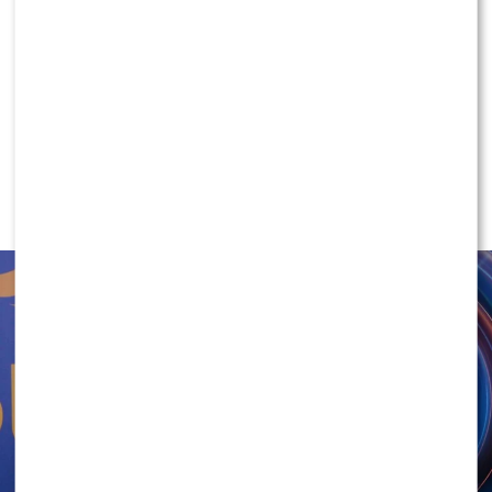
KLIKNIJ, ABY SKOMENTOWAĆ
NEWS
Marcin Maciejczak szczerze po
“Twoja Twarz Brzmi Znajomo”.
Mocno się wzbogacił?