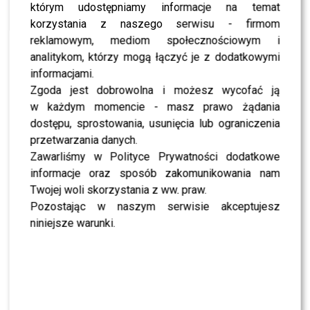
NEWS
którym udostępniamy informacje na temat
Vanessa Aleksander utarła nosa HEJTEROM?
Żugajki już wiedzą, że to ona WYGRA “Taniec z
korzystania z naszego serwisu - firmom
Gwiazdami”
reklamowym, mediom społecznościowym i
analitykom, którzy mogą łączyć je z dodatkowymi
NEWS
informacjami.
Julia Żugaj i Wojciech Kucina o WYRZUCENIU
ŻUGAJEK z widowni “Tańca z Gwiazdami” – poszło
Zgoda jest dobrowolna i możesz wycofać ją
o PISKI
w każdym momencie - masz prawo żądania
dostępu, sprostowania, usunięcia lub ograniczenia
NEWS
przetwarzania danych.
Julia Żugaj szczerze o udziale z “Taniec z
Gwiazdami” – WYGRA dzięki ŻUGAJKOM?
Zawarliśmy w Polityce Prywatności dodatkowe
informacje oraz sposób zakomunikowania nam
Twojej woli skorzystania z ww. praw.
Pozostając w naszym serwisie akceptujesz
niniejsze warunki.
SHOWBIZ
MODA
Tłum gwiazd na ramówce Polsatu: Englert,
Mandaryna, Kuna [FOTO]