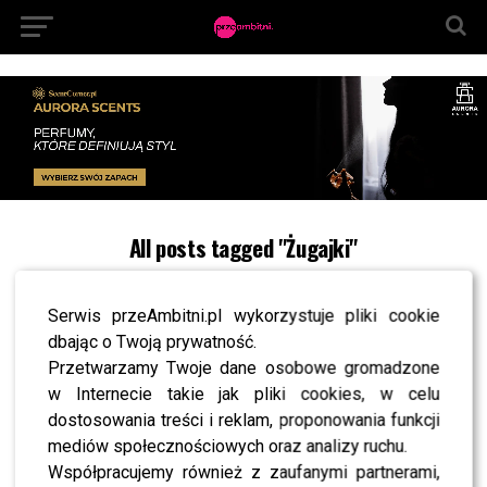
All posts tagged "Żugajki"
NEWS
Julia Żugaj ujawnia kulisy „Tańca z Gwiazdami”.
Serwis przeAmbitni.pl wykorzystuje pliki cookie
Chciałaby znów zatańczyć z Wojciechem Kuciną?
dbając o Twoją prywatność.
Przetwarzamy Twoje dane osobowe gromadzone
NEWS
w Internecie takie jak pliki cookies, w celu
TYLKO U NAS! Ile ZAROBIŁ Wojtek Kucina na
dostosowania treści i reklam, proponowania funkcji
filmie Julii Żugaj pt “Jesteśmy Żugajkami”?
ZAPOMNIELI go ZAPYTAĆ o zgodę
mediów społecznościowych oraz analizy ruchu.
Współpracujemy również z zaufanymi partnerami,