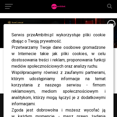
Serwis przeAmbitni.pl wykorzystuje pliki cookie
dbając o Twoją prywatność.
Przetwarzamy Twoje dane osobowe gromadzone
w Internecie takie jak pliki cookies, w celu
akpa20190529_louis_pp_1907
dostosowania treści i reklam, proponowania funkcji
mediów społecznościowych oraz analizy ruchu.
Współpracujemy również z zaufanymi partnerami,
którym udostępniamy informacje na temat
korzystania z naszego serwisu - firmom
reklamowym, mediom społecznościowym i
analitykom, którzy mogą łączyć je z dodatkowymi
informacjami.
Zgoda jest dobrowolna i możesz wycofać ją
w każdym momencie - masz prawo żądania