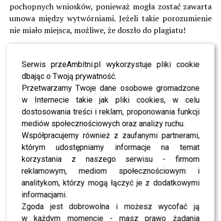
pochopnych wniosków, ponieważ mogła zostać zawarta
umowa między wytwórniami. Jeżeli takie porozumienie
nie miało miejsca, możliwe, że doszło do plagiatu!
Co uważacie? Utwór jest podobny do
“Cool me down”
?
Serwis przeAmbitni.pl wykorzystuje pliki cookie
POLECAMY-
Popek po wypadku? Ma problemy z…
dbając o Twoją prywatność.
Przetwarzamy Twoje dane osobowe gromadzone
w Internecie takie jak pliki cookies, w celu
dostosowania treści i reklam, proponowania funkcji
mediów społecznościowych oraz analizy ruchu.
Współpracujemy również z zaufanymi partnerami,
którym udostępniamy informacje na temat
korzystania z naszego serwisu - firmom
reklamowym, mediom społecznościowym i
analitykom, którzy mogą łączyć je z dodatkowymi
informacjami.
Zgoda jest dobrowolna i możesz wycofać ją
w każdym momencie - masz prawo żądania