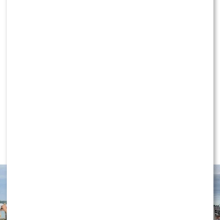
Roxie Węgiel bezlitosna dla Steczkowskiej?
„Bawienie się w wiedźmy”
NEWS
Wielki transfer do „Dzień dobry
TVN”. Do programu dołącza znana
gwiazda