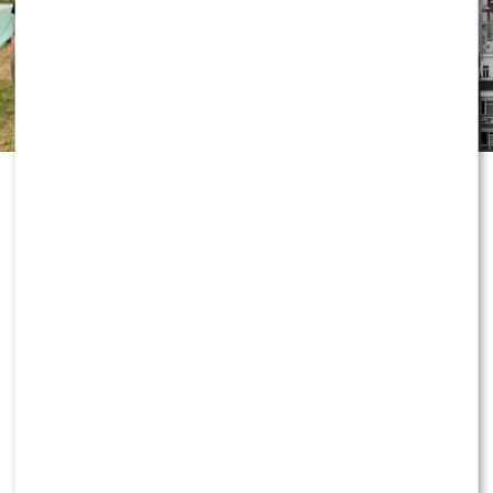
„Dzień dobry TVN” nie zwalnia tempa
i już przygotowuje kolejne nowości
przed jesienną ramówką. Wszystko
wskazuje na to, że do redakcji
dołączy znana twarz, która ma
wnieść do programu zupełnie nową
energię. Co dokładnie będzie robił