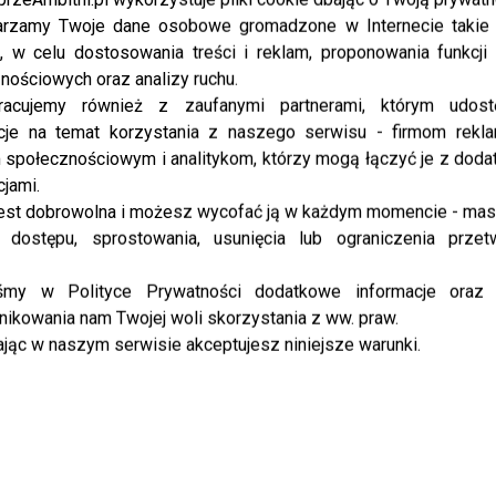
Poprawianie i dbanie o piersi – znasz
rzamy Twoje dane osobowe gromadzone w Internecie takie j
te metody?
, w celu dostosowania treści i reklam, proponowania funkcj
nościowych oraz analizy ruchu.
Symbolem kobiecości, tym co wyróżnia płeć piękną
racujemy również z zaufanymi partnerami, którym udost
są bez wątpienia piersi. Bazując na atawistycznych
cje na temat korzystania z naszego serwisu - firmom rekl
instynktach kojarzą się z płodnością, sytością i
społecznościowym i analitykom, którzy mogą łączyć je z dod
poczuciem bezpieczeństwa. Skoro aż tak...
cjami.
est dobrowolna i możesz wycofać ją w każdym momencie - ma
 dostępu, sprostowania, usunięcia lub ograniczenia przet
LIFESTYLE
Jak się pozbyć tatuażu? Sprawdź!
iśmy w Polityce Prywatności dodatkowe informacje oraz
ikowania nam Twojej woli skorzystania z ww. praw.
To jedna z najbardziej znanych współcześnie
jąc w naszym serwisie akceptujesz niniejsze warunki.
anegdot o tatuażach: gdy George Clooney na
pytanie dlaczego nie ma tatuaży odpowiedział „A
czy jest sens oklejać ferrari?”. Tatuaże...