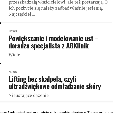
przeszkadzają właścicielowi, ale też postarzają. O
ich pozbycie się należy zadbać właśnie jesienią.
Najczęściej ...
NEWS
Powiększanie i modelowanie ust –
doradza specjalista z AGKlinik
Wiele ...
NEWS
Lifting bez skalpela, czyli
ultradźwiękowe odmładzanie skóry
Nieustające dążenie ...
przeAmbitni.pl wykorzystuje pliki cookie dbając o Twoją prywatn
NEWS