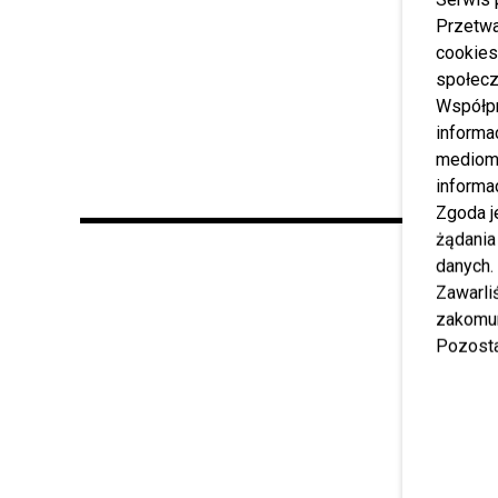
Przetwa
cookies
społecz
Współp
informa
mediom 
informa
Zgoda j
żądania
danych.
Zawarl
zakomun
Pozosta