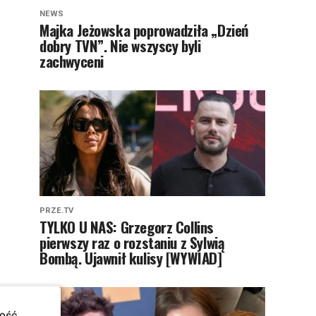
NEWS
Majka Jeżowska poprowadziła „Dzień
dobry TVN”. Nie wszyscy byli
zachwyceni
PRZE.TV
TYLKO U NAS: Grzegorz Collins
pierwszy raz o rozstaniu z Sylwią
Bombą. Ujawnił kulisy [WYWIAD]
ość.