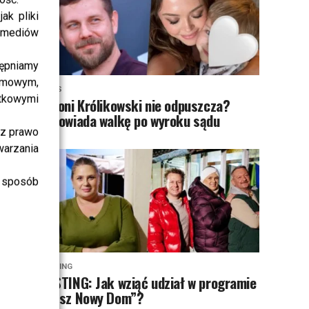
ak pliki
i mediów
ępniamy
amowym,
NEWS
atkowymi
Antoni Królikowski nie odpuszcza?
Zapowiada walkę po wyroku sądu
sz prawo
warzania
 sposób
CASTING
CASTING: Jak wziąć udział w programie
„Nasz Nowy Dom”?