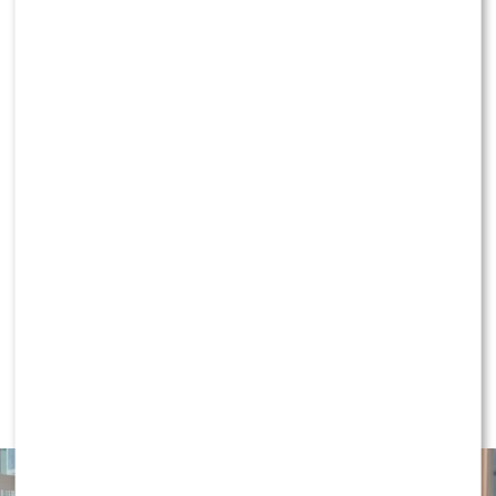
KONTYNUUJ CZYTANIE
NEWS
Majka Jeżowska poprowadziła „Dzień
dobry TVN”. Nie wszyscy byli
zachwyceni