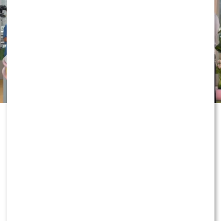
Wakacyjne eksperymenty w „Dzień
dobry TVN” nie zwalniają tempa. Tym
razem w roli współprowadzącej
programu zadebiutowała Majka
Jeżowska, która od samego rana