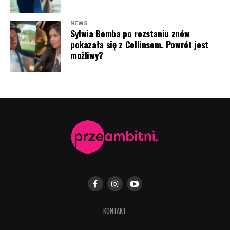
ZOBACZ RÓWNIEŻ:
Program Marcina Prokopa
NEWS
Sylwia Bomba po rozstaniu znów
PRZENOSI SIĘ do Polsatu. Wielki transfer?
pokazała się z Collinsem. Powrót jest
możliwy?
Sandra Hajduk-Popińska, Majka Jeżowska, Marcin Sawicki
(fot. screen Instagram “Dzień dobry TVN)
KONTAKT