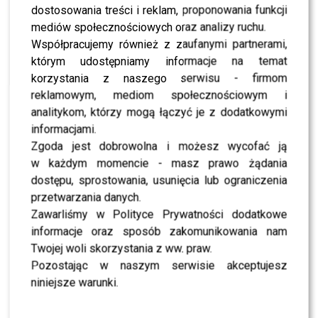
dostosowania treści i reklam, proponowania funkcji
Dla kogo
mediów społecznościowych oraz analizy ruchu.
Współpracujemy również z zaufanymi partnerami,
dla osób z małymi, nierównymi ustami
którym udostępniamy informacje na temat
korzystania z naszego serwisu - firmom
dla osób ze zmarszczkami wokół ust, opadającymi
reklamowym, mediom społecznościowym i
kącikami
analitykom, którzy mogą łączyć je z dodatkowymi
Przeciwwskazania bezwzględne do zabiegu
informacjami.
powiększania ust przy użyciu kwasu hialuronowego:
Zgoda jest dobrowolna i możesz wycofać ją
w każdym momencie - masz prawo żądania
Ciąża i okres karmienia piersią
dostępu, sprostowania, usunięcia lub ograniczenia
przetwarzania danych.
Choroby nowotworowe
Zawarliśmy w Polityce Prywatności dodatkowe
Tendencja do bliznowców
informacje oraz sposób zakomunikowania nam
Twojej woli skorzystania z ww. praw.
Aktualnie istniejące infekcje – np. opryszczka
Pozostając w naszym serwisie akceptujesz
Permanentne i semipermanentne wypełniacze –
niniejsze warunki.
czyli – sylikon, aquamid itd.