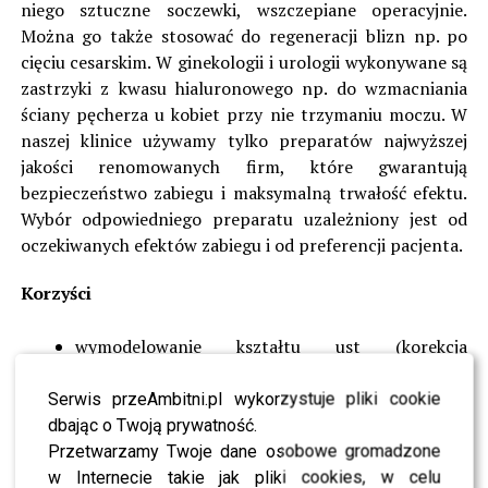
niego sztuczne soczewki, wszczepiane operacyjnie.
Można go także stosować do regeneracji blizn np. po
cięciu cesarskim. W ginekologii i urologii wykonywane są
zastrzyki z kwasu hialuronowego np. do wzmacniania
ściany pęcherza u kobiet przy nie trzymaniu moczu. W
naszej klinice używamy tylko preparatów najwyższej
jakości renomowanych firm, które gwarantują
bezpieczeństwo zabiegu i maksymalną trwałość efektu.
Wybór odpowiedniego preparatu uzależniony jest od
oczekiwanych efektów zabiegu i od preferencji pacjenta.
Korzyści
wymodelowanie kształtu ust (korekcja
nierównych warg)
Serwis przeAmbitni.pl wykorzystuje pliki cookie
powiększenie ust
dbając o Twoją prywatność.
wygładzenie zmarszczek wokół ust
Przetwarzamy Twoje dane osobowe gromadzone
w Internecie takie jak pliki cookies, w celu
natychmiastowe efekty